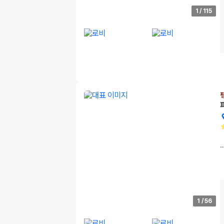
1
/
115
1
/
56