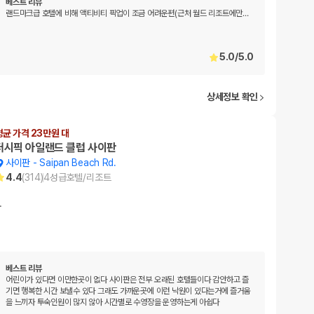
베스트 리뷰
랜드마크급 호텔에 비해 액티비티 픽업이 조금 어려운편(근처 월드 리조트에만
…
5.0
/
5.0
상세정보 확인
평균 가격 23만원 대
퍼시픽 아일랜드 클럽 사이판
사이판
-
Saipan Beach Rd.
4.4
(
314
)
4
성급
호텔/리조트
…
베스트 리뷰
어린이가 있다면 이만한곳이 없다 사이판은 전부 오래된 호텔들이다 감안하고 즐
기면 행복한 시간 보낼수 있다 그래도 가까운곳에 이런 낙원이 있다는거에 즐거움
을 느끼자 투숙인원이 많지 않아 시간별로 수영장을 운영하는게 아쉽다