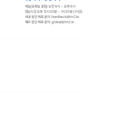
매일(공휴일 포함) 오전 9시 ~ 오후 6시
점심시간 오후 12시30분 ~ 1시30분 (1시간)
국내 법인·제휴 문의: feedback@tm2.kr
해외 법인·제휴 문의: global@tm2.kr