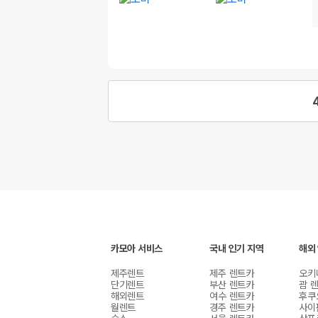
카모아 서비스
국내 인기 지역
해외
제주렌트
제주 렌트카
오키
단기렌트
부산 렌트카
괌 
해외렌트
여수 렌트카
후쿠
월렌트
경주 렌트카
사이