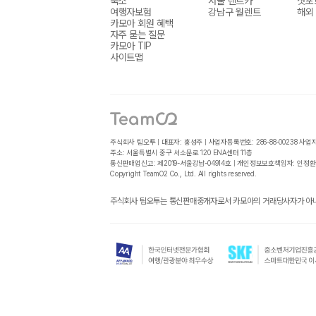
숙소
서울 렌트카
삿포
여행자보험
강남구 월렌트
해외
카모아 회원 혜택
자주 묻는 질문
카모아 TIP
사이트맵
주식회사 팀오투 | 대표자: 홍성주 | 사업자등록번호: 286-88-00238
사업
주소: 서울특별시 중구 서소문로 120 ENA센터 11층
통신판매업신고: 제2019-서울강남-04914호 | 개인정보보호책임자: 인정환
Copyright TeamO2 Co., Ltd. All rights reserved.
주식회사 팀오투는 통신판매중개자로서 카모아의 거래당사자가 아니며