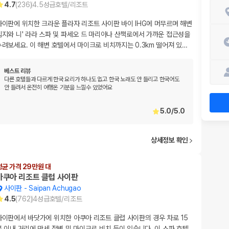
4.7
(
236
)
4.5
성급
호텔/리조트
사이판에 위치한 크라운 플라자 리조트 사이판 바이 IHG에 머무르며 해변
입지와 니' 라라 스파 및 파세오 드 마리아나 산책로에서 가까운 접근성을
누려보세요. 이 해변 호텔에서 마이크로 비치까지는 0.3km 떨어져 있
…
베스트 리뷰
다른 호텔들과 다르게 한국 요리가 하나도 없고 한국 노래도 안 들리고 한국어도
안 들려서 온전히 여행온 기분을 느낄수 있었어요
5.0
/
5.0
상세정보 확인
평균 가격 29만원 대
아쿠아 리조트 클럽 사이판
사이판
-
Saipan Achugao
4.5
(
762
)
4
성급
호텔/리조트
사이판에서 바닷가에 위치한 아쿠아 리조트 클럽 사이판의 경우 차로 15
분 이내 거리에 만세 절벽 및 마이크로 비치 등이 있습니다. 이 스파 호텔