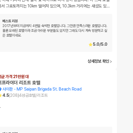
에서 그로토까지는 10km 떨어져 있으며, 10.3km 거리에는 새섬도 있
…
베스트 리뷰
2017년부터 지금까지 4번을 숙박한 호텔입니다. 그만큼 만족스러운 호텔입니다.
물론 오래된 호텔이라 조금 아쉬운 부분들도 있지만 그래도 다시 계속 방문하고 싶
은 호텔이네요.
5.0
/
5.0
상세정보 확인
평균 가격 21만원 대
서프라이더 리조트 호텔
사이판
-
MP Saipan Brigada St. Beach Road
4.5
(
208
)
4
성급
호텔/리조트
…