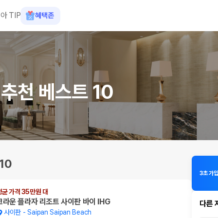
아 TIP
혜택존
추천 베스트 10
10
3초 가
평균 가격 35만원 대
크라운 플라자 리조트 사이판 바이 IHG
다른 
사이판
-
Saipan Saipan Beach