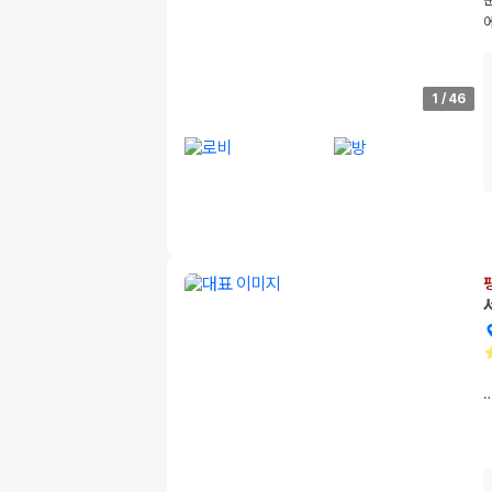
1
/
46