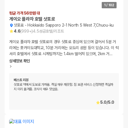
1
/
102
평균 가격 56만원 대
게이오 플라자 호텔 삿포로
삿포로
-
Hokkaido Sapporo 2-1 North 5 West 7,Chuou-ku
4.6
(
999+
)
4.5
성급
호텔/리조트
게이오 플라자 호텔 삿포로의 경우 삿포로 중심에 있으며 걸어서 5분 거
리에는 홋카이도대학교, 10분 거리에는 오도리 공원 등이 있습니다. 이 럭
셔리 호텔에서 삿포로 시계탑까지는 1.4km 떨어져 있으며, 2km 거
…
상세정보 확인
베스트 리뷰
삿포로 역에서 도보로 가까움. 객실 매우 깨끗함. 짐 보관 서비스 신청하면 객실까
지 미리 옮겨줌. 조식이 매우 맛있음.
5.0
/
5.0