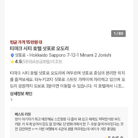
1
/
80
평균 가격 15만원 대
티마크 시티 호텔 삿포로 오도리
삿포로
-
Hokkaido Sapporo 7-12-1 Minami 2 Jonishi
4.5
(
589
)
4
성급
호텔/리조트
티마크 시티 호텔 삿포로 오도리에 머무르며 삿포로 중심의 편리한 위치
를 즐겨보세요. 타누키코지 삿포로 스트릿 가까이에 자리하고 있으며 오
도리 공원까지 도보로 3분이면 이동할 수 있습니다. 이 호텔에서 니조
…
상세정보 확인
베스트 리뷰
방이 아기자기 하고 깨끗해요 스킨등등 다 즐비 돼 있고 배게도 딱딱한거랑 부드
러운 거 두개 있어서 잠도 잘 잤어요 단 번화가에서 한 7~8분 걸어가야 된다는 것
만 감안하면 ㅇㅋ 이번 여행에서 4군데 호텔 머무렀는데 여기가 가장 좋았음