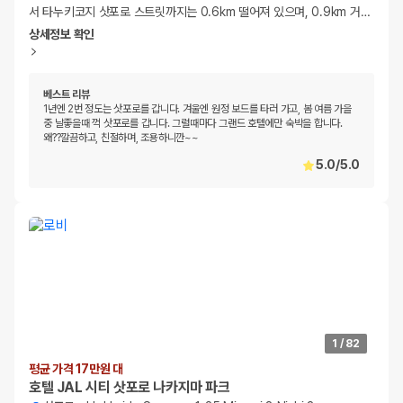
서 타누키코지 삿포로 스트릿까지는 0.6km 떨어져 있으며, 0.9km 거
…
상세정보 확인
베스트 리뷰
1년엔 2번 정도는 삿포로를 갑니다. 겨울엔 원정 보드를 타러 가고, 봄 여름 가을
중 날좋을때 꺽 삿포로를 갑니다. 그럴때마다 그랜드 호텔에만 숙박을 합니다.
왜??깔끔하고, 친절하며, 조용하니깐~~
5.0
/
5.0
1
/
82
평균 가격 17만원 대
호텔 JAL 시티 삿포로 나카지마 파크