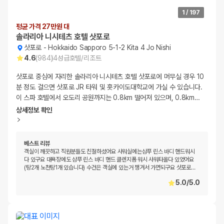
1
/
197
평균 가격 27만원 대
솔라리아 니시테츠 호텔 삿포로
삿포로
-
Hokkaido Sapporo 5-1-2 Kita 4 Jo Nishi
4.6
(
984
)
4
성급
호텔/리조트
삿포로 중심에 자리한 솔라리아 니시테츠 호텔 삿포로에 머무실 경우 10
분 정도 걸으면 삿포로 JR 타워 및 홋카이도대학교에 가실 수 있습니다.
이 스파 호텔에서 오도리 공원까지는 0.8km 떨어져 있으며, 0.8km
…
상세정보 확인
베스트 리뷰
객실이 깨끗하고 직원분들도 친절하셨어요 샤워실에는삼푸 린스 바디 핸드워시
다 있구요 대욕장에도 샴푸 린스 바디 핸드 클렌지폼 워시 샤워타올다 있었어요
(탕2개 노천탕1개 있습니다) 수건은 객실에 있는거 챙겨서 가면되구요 삿포로
…
5.0
/
5.0