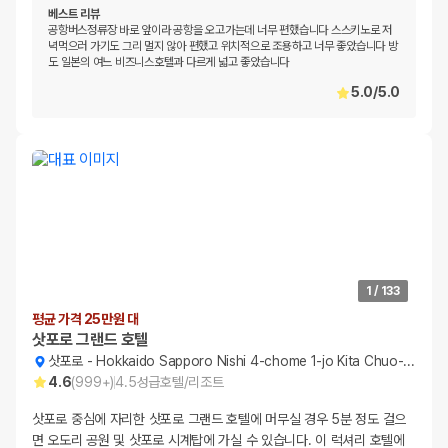
베스트 리뷰
공항버스정류장 바로 앞이라 공항을 오고가는데 너무 편했습니다 스스키노로 저
녁먹으러 가기도 그리 멀지 않아 편했고 위치적으로 조용하고 너무 좋았습니다 방
도 일본의 여느 비즈니스호텔과 다르게 넓고 좋았습니다
5.0
/
5.0
1
/
133
평균 가격 25만원 대
삿포로 그랜드 호텔
삿포로
-
Hokkaido Sapporo Nishi 4-chome 1-jo Kita Chuo-ku
4.6
(
999+
)
4.5
성급
호텔/리조트
삿포로 중심에 자리한 삿포로 그랜드 호텔에 머무실 경우 5분 정도 걸으
면 오도리 공원 및 삿포로 시계탑에 가실 수 있습니다. 이 럭셔리 호텔에