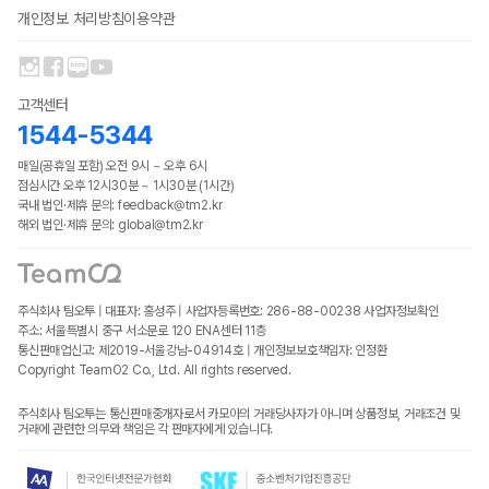
개인정보 처리방침
이용약관
고객센터
1544-5344
매일(공휴일 포함) 오전 9시 ~ 오후 6시
점심시간 오후 12시30분 ~ 1시30분 (1시간)
국내 법인·제휴 문의: feedback@tm2.kr
해외 법인·제휴 문의: global@tm2.kr
주식회사 팀오투 | 대표자: 홍성주 | 사업자등록번호: 286-88-00238
사업자정보확인
주소: 서울특별시 중구 서소문로 120 ENA센터 11층
통신판매업신고: 제2019-서울강남-04914호 | 개인정보보호책임자: 인정환
Copyright TeamO2 Co., Ltd. All rights reserved.
주식회사 팀오투는 통신판매중개자로서 카모아의 거래당사자가 아니며 상품정보, 거래조건 및
거래에 관련한 의무와 책임은 각 판매자에게 있습니다.