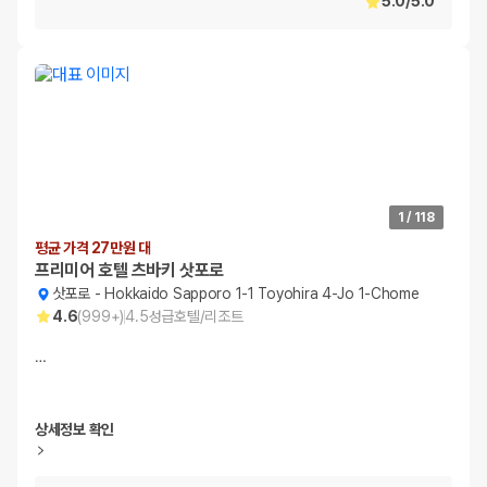
5.0
/
5.0
1
/
118
평균 가격 27만원 대
프리미어 호텔 츠바키 삿포로
삿포로
-
Hokkaido Sapporo 1-1 Toyohira 4-Jo 1-Chome
4.6
(
999+
)
4.5
성급
호텔/리조트
…
상세정보 확인