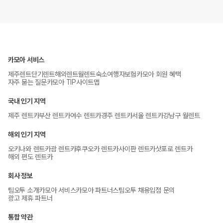
카모아 서비스
제주렌트
단기렌트
해외렌트
월렌트
숙소
여행자보험
카모아 회원 혜택
자주 묻는 질문
카모아 TIP
사이트맵
국내 인기 지역
제주 렌트카
부산 렌트카
여수 렌트카
경주 렌트카
서울 렌트카
강남구 월렌트
해외 인기 지역
오키나와 렌트카
괌 렌트카
후쿠오카 렌트카
사이판 렌트카
삿포로 렌트카
해외 편도 렌트카
회사 정보
팀오투 소개
카모아 서비스
카모아 파트너스
팀오투 채용
입점 문의
광고 제휴 파트너
통합 약관