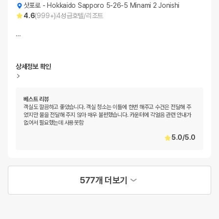
삿포로
-
Hokkaido Sapporo 5-26-5 Minami 2 Jonishi
4.6
(
999+
)
4
성급
호텔/리조트
…
상세정보 확인
베스트 리뷰
객실도 깔끔하고 좋았습니다. 객실 청소는 이틀에 한번 해주고 수건은 전달해 주
었지만 물을 전달해 주지 않아 매우 불편했습니다. 카운터에 각얼음 관련 안내가
없어서 필요했는데 사용못함
5.0
/
5.0
577개 더보기