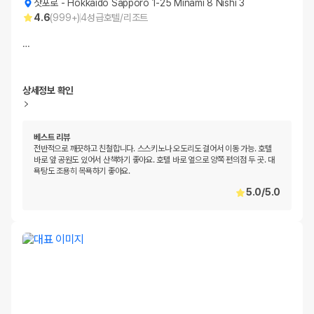
삿포로
-
Hokkaido Sapporo 1-25 Minami 8 Nishi 3
4.6
(
999+
)
4
성급
호텔/리조트
…
상세정보 확인
베스트 리뷰
전반적으로 깨끗하고 친철합니다. 스스키노나 오도리도 걸어서 이동 가능. 호텔
바로 앞 공원도 있어서 산책하기 좋아요. 호텔 바로 옆으로 양쪽 편의점 두 곳. 대
욕탕도 조용히 목욕하기 좋아요.
5.0
/
5.0