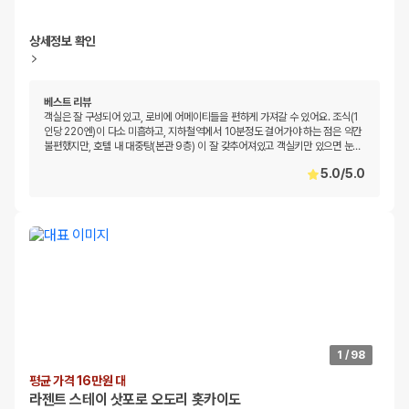
상세정보 확인
베스트 리뷰
객실은 잘 구성되어 있고, 로비에 어메이티들을 편하게 가져갈 수 있어요. 조식(1
인당 220엔)이 다소 미흡하고, 지하철역에서 10분정도 걸어가야 하는 점은 약간
불편했지만, 호텔 내 대중탕(본관 9층) 이 잘 갖추어져있고 객실키만 있으면 눈
…
5.0
/
5.0
1
/
98
평균 가격 16만원 대
라젠트 스테이 삿포로 오도리 홋카이도