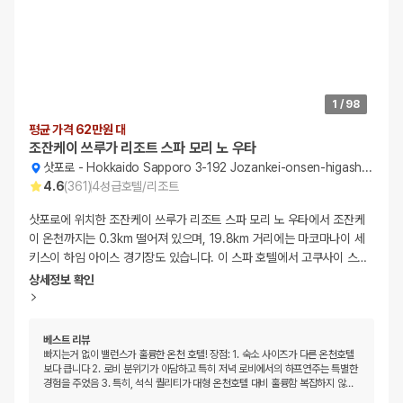
1
/
98
평균 가격 62만원 대
조잔케이 쓰루가 리조트 스파 모리 노 우타
삿포로
-
Hokkaido Sapporo 3-192 Jozankei-onsen-higashi Minami-ku
4.6
(
361
)
4
성급
호텔/리조트
삿포로에 위치한 조잔케이 쓰루가 리조트 스파 모리 노 우타에서 조잔케
이 온천까지는 0.3km 떨어져 있으며, 19.8km 거리에는 마코마나이 세
키스이 하임 아이스 경기장도 있습니다. 이 스파 호텔에서 고쿠사이 스
…
상세정보 확인
베스트 리뷰
빠지는거 없이 밸런스가 훌륭한 온천 호텔! 장점: 1. 숙소 사이즈가 다른 온천호텔
보다 큽니다 2. 로비 분위기가 아담하고 특히 저녁 로비에서의 하프연주는 특별한
경험을 주었음 3. 특히, 석식 퀄리티가 대형 온천호텔 대비 훌륭함 복잡하지 않
…