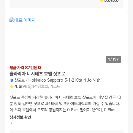
5.0
/
5.0
1
/
197
평균 가격 87만원 대
솔라리아 니시테츠 호텔 삿포로
삿포로
-
Hokkaido Sapporo 5-1-2 Kita 4 Jo Nishi
4.6
(
985
)
4
성급
호텔/리조트
삿포로 중심에 자리한 솔라리아 니시테츠 호텔 삿포로에 머무실 경우 10
분 정도 걸으면 삿포로 JR 타워 및 홋카이도대학교에 가실 수 있습니다.
이 스파 호텔에서 오도리 공원까지는 0.8km 떨어져 있으며, 0.8km
…
상세정보 확인