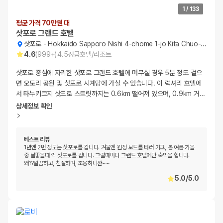
1
/
133
평균 가격 70만원 대
삿포로 그랜드 호텔
삿포로
-
Hokkaido Sapporo Nishi 4-chome 1-jo Kita Chuo-ku
4.6
(
999+
)
4.5
성급
호텔/리조트
삿포로 중심에 자리한 삿포로 그랜드 호텔에 머무실 경우 5분 정도 걸으
면 오도리 공원 및 삿포로 시계탑에 가실 수 있습니다. 이 럭셔리 호텔에
서 타누키코지 삿포로 스트릿까지는 0.6km 떨어져 있으며, 0.9km 거
…
상세정보 확인
베스트 리뷰
1년엔 2번 정도는 삿포로를 갑니다. 겨울엔 원정 보드를 타러 가고, 봄 여름 가을
중 날좋을때 꺽 삿포로를 갑니다. 그럴때마다 그랜드 호텔에만 숙박을 합니다.
왜??깔끔하고, 친절하며, 조용하니깐~~
5.0
/
5.0