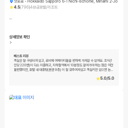
삿포로
-
Hokkaido Sapporo 6-1 Nichi-8chome, Minami 2-Jo
4.5
(
796
)
4
성급
호텔/리조트
…
상세정보 확인
베스트 리뷰
객실은 잘 구성되어 있고, 로비에 어메이티들을 편하게 가져갈 수 있어요. 조식(1
인당 220엔)이 다소 미흡하고, 지하철역에서 10분정도 걸어가야 하는 점은 약간
불편했지만, 호텔 내 대중탕(본관 9층) 이 잘 갖추어져있고 객실키만 있으면 눈
…
5.0
/
5.0