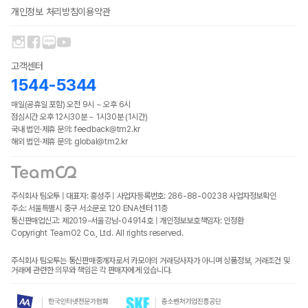
개인정보 처리방침
이용약관
고객센터
1544-5344
매일(공휴일 포함) 오전 9시 ~ 오후 6시
점심시간 오후 12시30분 ~ 1시30분 (1시간)
국내 법인·제휴 문의: feedback@tm2.kr
해외 법인·제휴 문의: global@tm2.kr
주식회사 팀오투 | 대표자: 홍성주 | 사업자등록번호: 286-88-00238
사업자정보확인
주소: 서울특별시 중구 서소문로 120 ENA센터 11층
통신판매업신고: 제2019-서울강남-04914호 | 개인정보보호책임자: 인정환
Copyright TeamO2 Co., Ltd. All rights reserved.
주식회사 팀오투는 통신판매중개자로서 카모아의 거래당사자가 아니며 상품정보, 거래조건 및
거래에 관련한 의무와 책임은 각 판매자에게 있습니다.