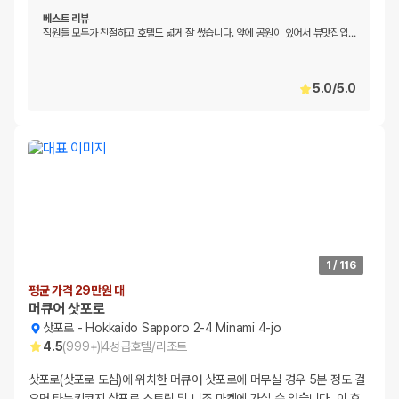
베스트 리뷰
직원들 모두가 친절하고 호텔도 넓게 잘 썼습니다. 앞에 공원이 있어서 뷰맛집입
…
5.0
/
5.0
1
/
116
평균 가격 29만원 대
머큐어 삿포로
삿포로
-
Hokkaido Sapporo 2-4 Minami 4-jo
4.5
(
999+
)
4
성급
호텔/리조트
삿포로(삿포로 도심)에 위치한 머큐어 삿포로에 머무실 경우 5분 정도 걸
으면 타누키코지 삿포로 스트릿 및 니조 마켓에 가실 수 있습니다. 이 호