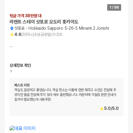
1
/
98
평균 가격 38만원 대
라젠트 스테이 삿포로 오도리 홋카이도
삿포로
-
Hokkaido Sapporo 5-26-5 Minami 2 Jonishi
4.6
(
999+
)
4
성급
호텔/리조트
…
상세정보 확인
베스트 리뷰
객실도 깔끔하고 좋았습니다. 객실 청소는 이틀에 한번 해주고 수건은 전달해 주
었지만 물을 전달해 주지 않아 매우 불편했습니다. 카운터에 각얼음 관련 안내가
없어서 필요했는데 사용못함
5.0
/
5.0