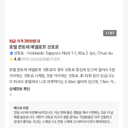
1
/
87
평균 가격 38만원 대
호텔 몬토레 에델호프 삿포로
삿포로
-
Hokkaido Sapporo Nishi 1-1, Kita 2 Jyo, Chuo-ku
4.6
(
999+
)
4
성급
호텔/리조트
호텔 몬토레 에델호프 삿포로의 경우 삿포로 중심에 있으며 걸어서 5분
거리에는 삿포로 시계탑, 9분 거리에는 삿포로 JR 타워 등이 있습니다.
이 럭셔리 호텔에서 니조 마켓까지는 0.8km 떨어져 있으며, 1.1km 거
…
상세정보 확인
베스트 리뷰
한달 사이에 두번째 숙박입니다. 지난 번에 좋은 경험을 해서 이번에는 조금 더 날
짜를 늘렸습니다. 여전히 삿포로 최고의 호텔 같아요. 직원분들은 아주 친절하고
응대가 좋아요. 최고는 스파입니다. 전용 스파에 2시부터 8시까지 해피타임의
…