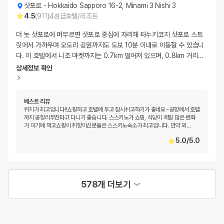
삿포로
-
Hokkaido Sapporo 16-2, Minami 3 Nishi 3
4.5
(
911
)
4
성급
호텔/리조트
더 놋 삿포로에 머무르면 삿포로 중심에 자리해 타누키코지 삿포로 스트
릿에서 가까우며 오도리 공원까지도 도보 10분 이내로 이동할 수 있습니
다. 이 호텔에서 니조 마켓까지는 0.7km 떨어져 있으며, 0.8km 거리
…
상세정보 확인
베스트 리뷰
위치가 최고입니다!!쇼핑하고 호텔에 두고 잠시쉬고하기가 좋네요~공항에서 호텔
까지 공항리무진타고 다니기 좋습니다. 스스키노가 쇼핑, 식당이 제일 많은 번화
가 이기에 먹고쇼핑이 취향이신분들은 스스키노숙소가 최고입니다. 만약 외
…
5.0
/
5.0
578개 더보기