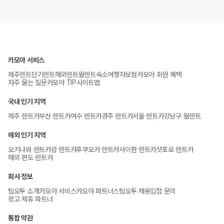
카모아 서비스
제주렌트
단기렌트
해외렌트
월렌트
숙소
여행자보험
카모아 회원 혜택
자주 묻는 질문
카모아 TIP
사이트맵
국내 인기 지역
제주 렌트카
부산 렌트카
여수 렌트카
경주 렌트카
서울 렌트카
강남구 월렌트
해외 인기 지역
오키나와 렌트카
괌 렌트카
후쿠오카 렌트카
사이판 렌트카
삿포로 렌트카
해외 편도 렌트카
회사 정보
팀오투 소개
카모아 서비스
카모아 파트너스
팀오투 채용
입점 문의
광고 제휴 파트너
통합 약관