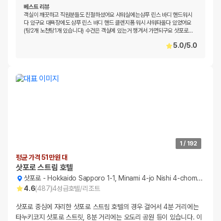
베스트 리뷰
객실이 깨끗하고 직원분들도 친절하셨어요 샤워실에는삼푸 린스 바디 핸드워시
다 있구요 대욕장에도 샴푸 린스 바디 핸드 클렌지폼 워시 샤워타올다 있었어요
(탕2개 노천탕1개 있습니다) 수건은 객실에 있는거 챙겨서 가면되구요 삿포로
…
5.0
/
5.0
1
/
192
평균 가격 51만원 대
삿포로 스트림 호텔
삿포로
-
Hokkaido Sapporo 1-1, Minami 4-jo Nishi 4-chome, Chuo-ku
4.6
(
487
)
4
성급
호텔/리조트
삿포로 중심에 자리한 삿포로 스트림 호텔의 경우 걸어서 4분 거리에는
타누키코지 삿포로 스트릿, 8분 거리에는 오도리 공원 등이 있습니다. 이