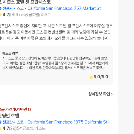
포 시즌스 호텔 샌 프란시스코
샌프란시스코
-
California San Francisco 757 Market St
4.7
(
999+
)
5
성급
호텔/리조트
샌프란시스코 중심에 자리한 포 시즌스 호텔 샌 프란시스코에 머무실 경우
차로 5분 정도 이동하면 모스콘 컨벤션센터 및 페리 빌딩에 가실 수 있습
니다. 이 가족 여행에 좋은 호텔에서 오라클 파크까지는 2.3km 떨어져
…
베스트 리뷰
서비스도 좋고 방고 전망이 트여있어서 좋았습니다. 편안한 침구류도 마음에 들었
구요! 아쉬운 점은 호텔 “전용” 수영장과 헬스장이 없었다는 점..? 그래서 바글거려
가지 않았습니다. 그 외엔 모두 만족이었습니다. 룸서비스로 먹은 저녁도 좋았
…
5.0
/
5.0
상세정보 확인
평균 가격 101만원 대
헌팅턴 호텔
샌프란시스코
-
California San Francisco 1075 California St
4.7
(
29
)
5
성급
호텔/리조트