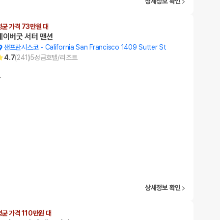
상세정보 확인
평균 가격 73만원 대
네이버굿 서터 맨션
샌프란시스코
-
California San Francisco 1409 Sutter St
4.7
(
241
)
5
성급
호텔/리조트
…
상세정보 확인
평균 가격 110만원 대