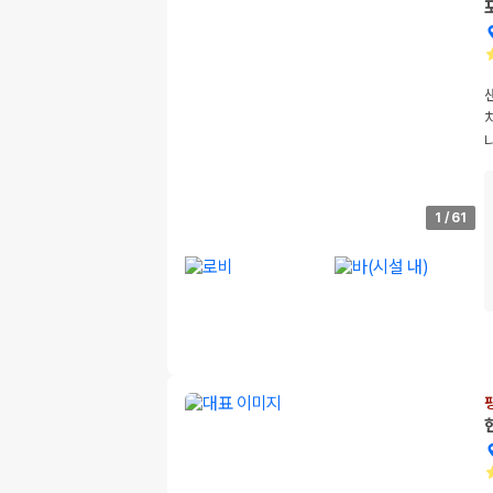
1
/
61