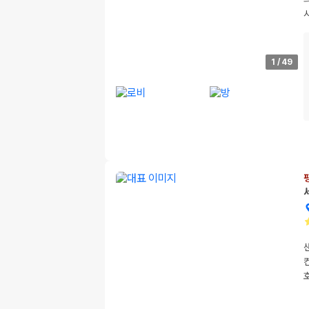
1
/
49