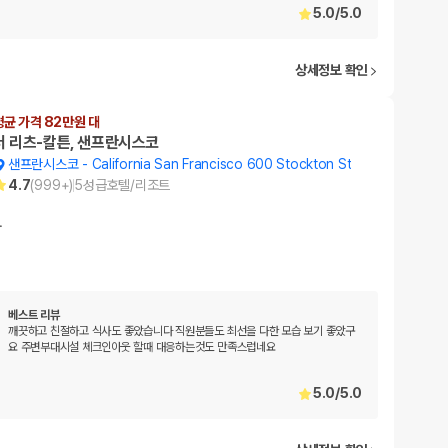
5.0
/
5.0
상세정보 확인
평균 가격 82만원 대
더 리츠-칼튼, 샌프란시스코
샌프란시스코
-
California San Francisco 600 Stockton St
4.7
(
999+
)
5
성급
호텔/리조트
…
베스트 리뷰
깨끗하고 친절하고 식사도 좋았습니다 직원분들도 최선을 다한 모습 보기 좋았구
요 주변부대시설 체크인아웃 할때 대응하는것도 만족스럽네요
5.0
/
5.0