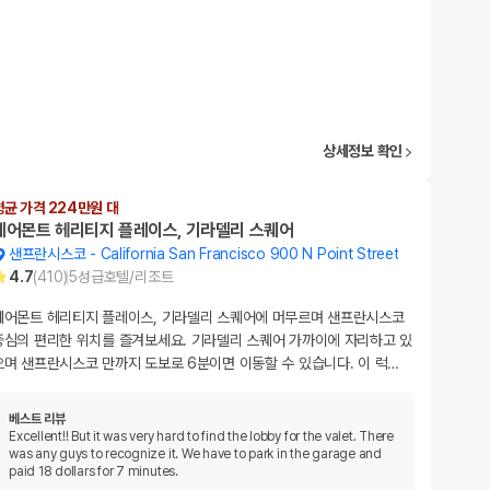
상세정보 확인
평균 가격 224만원 대
페어몬트 헤리티지 플레이스, 기라델리 스퀘어
샌프란시스코
-
California San Francisco 900 N Point Street
4.7
(
410
)
5
성급
호텔/리조트
페어몬트 헤리티지 플레이스, 기라델리 스퀘어에 머무르며 샌프란시스코
중심의 편리한 위치를 즐겨보세요. 기라델리 스퀘어 가까이에 자리하고 있
으며 샌프란시스코 만까지 도보로 6분이면 이동할 수 있습니다. 이 럭
…
베스트 리뷰
Excellent!! But it was very hard to find the lobby for the valet. There
was any guys to recognize it. We have to park in the garage and
paid 18 dollars for 7 minutes.