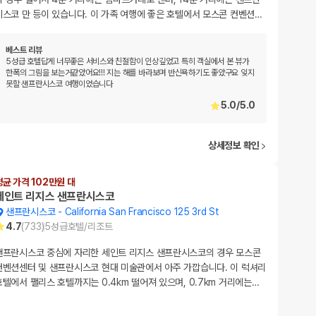
시스코 만 등이 있습니다. 이 가족 여행에 좋은 호텔에서 모스콘 컨벤션
…
베스트 리뷰
5성급 호텔답게 너무좋은 서비스와 친절함이 인상깊었고 특히 객실에서 본 뷰가
한폭의 그림을 보는거같았어요!!! 지는 해를 바라보며 반신욕하기도 좋았구요 잊지
못할 샌프란시스코 여행이었습니다
5.0
/
5.0
상세정보 확인
평균 가격 102만원 대
세인트 리지스 샌프란시스코
샌프란시스코
-
California San Francisco 125 3rd St
4.7
(
733
)
5
성급
호텔/리조트
샌프란시스코 중심에 자리한 세인트 리지스 샌프란시스코의 경우 모스콘
컨벤션센터 및 샌프란시스코 현대 미술관에서 아주 가깝습니다. 이 럭셔리
호텔에서 팰리스 호텔까지는 0.4km 떨어져 있으며, 0.7km 거리에는
…