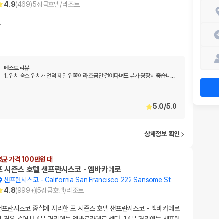
4.9
(
469
)
5
성급
호텔/리조트
…
베스트 리뷰
1. 위치 숙소 위치가 언덕 제일 위쪽이라 조금만 걸어다녀도 뷰가 굉장히 좋습니
…
5.0
/
5.0
상세정보 확인
평균 가격 100만원 대
포 시즌스 호텔 샌프란시스코 - 엠바카데로
샌프란시스코
-
California San Francisco 222 Sansome St
4.8
(
999+
)
5
성급
호텔/리조트
샌프란시스코 중심에 자리한 포 시즌스 호텔 샌프란시스코 - 엠바카데로
의 경우 걸어서 4분 거리에는 엠바르카데로 센터, 14분 거리에는 샌프란