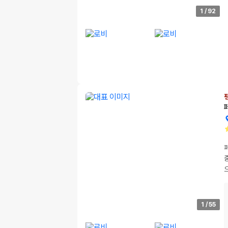
1
/
92
1
/
55