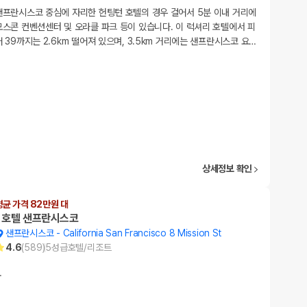
샌프란시스코 중심에 자리한 헌팅턴 호텔의 경우 걸어서 5분 이내 거리에
모스콘 컨벤션센터 및 오라클 파크 등이 있습니다. 이 럭셔리 호텔에서 피
어 39까지는 2.6km 떨어져 있으며, 3.5km 거리에는 샌프란시스코 요
…
상세정보 확인
평균 가격 82만원 대
1 호텔 샌프란시스코
샌프란시스코
-
California San Francisco 8 Mission St
4.6
(
589
)
5
성급
호텔/리조트
…