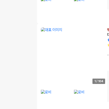
1
/
104