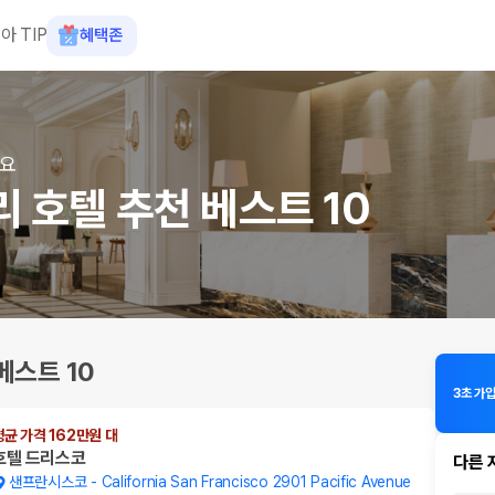
아 TIP
혜택존
어요
 호텔 추천 베스트 10
베스트 10
평균 가격 162만원 대
호텔 드리스코
다른 
샌프란시스코
-
California San Francisco 2901 Pacific Avenue