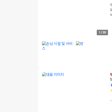
1
/
35