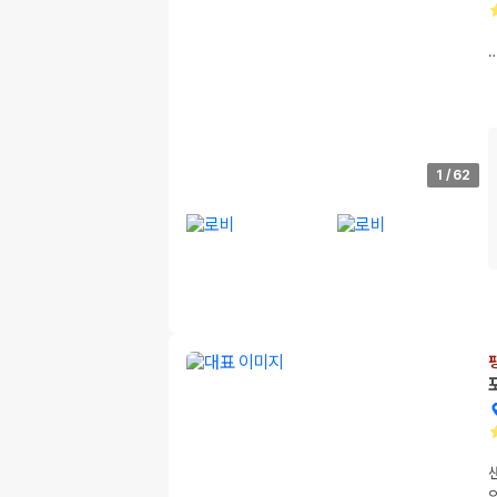
1
/
62