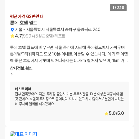
1
/
228
평균 가격 62만원 대
롯데 호텔 월드
서울
-
서울특별시 서울특별시 송파구 올림픽로 240
4.7
(
999+
)
5
성급
호텔/리조트
롯데 호텔 월드에 머무르면 서울 중심에 자리해 롯데월드에서 가까우며
롯데월드타워까지도 도보 10분 이내로 이동할 수 있습니다. 이 가족 여행
에 좋은 호텔에서 샤롯데 씨어터까지는 0.7km 떨어져 있으며, 1km 거
…
상세정보 확인
베스트 리뷰
전부 만족했어요. 다만, 주차장 출입시 기본 무료시간을 10분 이상은 제공해야 할
것 같네요. 호텔쪽 주차장으로 들어갔다 자리가 없고 차가 많아서 3분만에 나왔는
데 주차비 결제를 해야했어요.
5.0
/
5.0