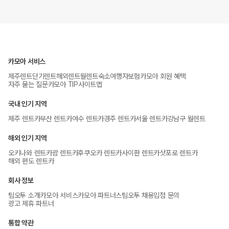
카모아 서비스
제주렌트
단기렌트
해외렌트
월렌트
숙소
여행자보험
카모아 회원 혜택
자주 묻는 질문
카모아 TIP
사이트맵
국내 인기 지역
제주 렌트카
부산 렌트카
여수 렌트카
경주 렌트카
서울 렌트카
강남구 월렌트
해외 인기 지역
오키나와 렌트카
괌 렌트카
후쿠오카 렌트카
사이판 렌트카
삿포로 렌트카
해외 편도 렌트카
회사 정보
팀오투 소개
카모아 서비스
카모아 파트너스
팀오투 채용
입점 문의
광고 제휴 파트너
통합 약관