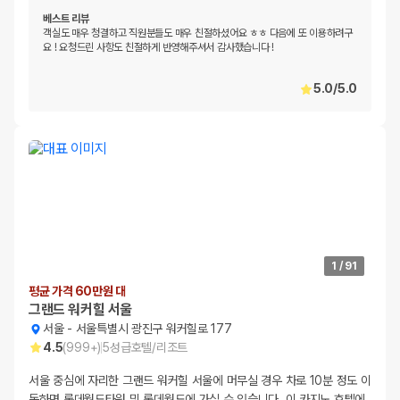
베스트 리뷰
객실도 매우 청결하고 직원분들도 매우 친절하셨어요 ㅎㅎ 다음에 또 이용하려구
요 ! 요청드린 사항도 친절하게 반영해주셔서 감사했습니다 !
5.0
/
5.0
1
/
91
평균 가격 60만원 대
그랜드 워커힐 서울
서울
-
서울특별시 광진구 워커힐로 177
4.5
(
999+
)
5
성급
호텔/리조트
서울 중심에 자리한 그랜드 워커힐 서울에 머무실 경우 차로 10분 정도 이
동하면 롯데월드타워 및 롯데월드에 가실 수 있습니다. 이 카지노 호텔에