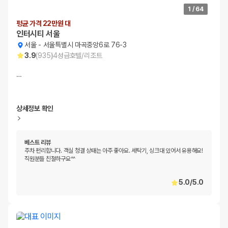
1
/
64
평균 가격 22만원 대
인터시티 서울
서울
-
서울특별시 마곡중앙6로 76-3
3.9
(
935
)
4
성급
호텔/리조트
…
상세정보 확인
베스트 리뷰
주차 펀리합니다. 객실 청결 상태는 아주 좋아요. 세탁기, 싱크대 있어서 유용해요!
직원분들 친절하구요^^
5.0
/
5.0