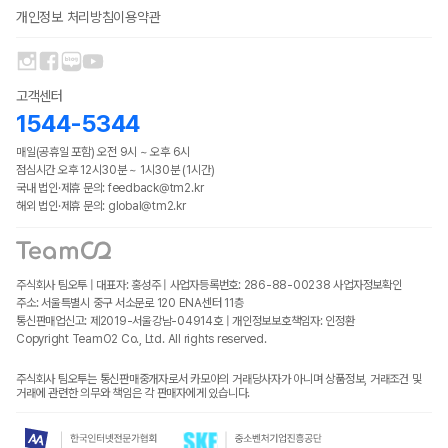
개인정보 처리방침
이용약관
고객센터
1544-5344
매일(공휴일 포함) 오전 9시 ~ 오후 6시
점심시간 오후 12시30분 ~ 1시30분 (1시간)
국내 법인·제휴 문의: feedback@tm2.kr
해외 법인·제휴 문의: global@tm2.kr
주식회사 팀오투 | 대표자: 홍성주 | 사업자등록번호: 286-88-00238
사업자정보확인
주소: 서울특별시 중구 서소문로 120 ENA센터 11층
통신판매업신고: 제2019-서울강남-04914호 | 개인정보보호책임자: 인정환
Copyright TeamO2 Co., Ltd. All rights reserved.
주식회사 팀오투는 통신판매중개자로서 카모아의 거래당사자가 아니며 상품정보, 거래조건 및
거래에 관련한 의무와 책임은 각 판매자에게 있습니다.