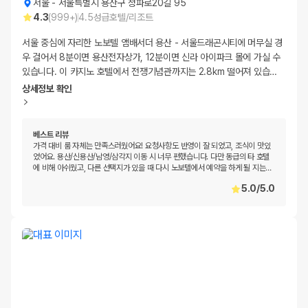
서울
-
서울특별시 용산구 청파로20길 95
4.3
(
999+
)
4.5
성급
호텔/리조트
서울 중심에 자리한 노보텔 앰배서더 용산 - 서울드래곤시티에 머무실 경
우 걸어서 8분이면 용산전자상가, 12분이면 신라 아이파크 몰에 가실 수
있습니다. 이 카지노 호텔에서 전쟁기념관까지는 2.8km 떨어져 있습
…
상세정보 확인
베스트 리뷰
가격 대비 룸 자체는 만족스러웠어요! 요청사항도 반영이 잘 되었고, 조식이 맛있
었어요. 용산/신용산/남영/삼각지 이동 시 너무 편했습니다. 다만 동급의 타 호텔
에 비해 아쉬웠고, 다른 선택지가 있을 때 다시 노보텔에서 예약을 하게 될 지는
…
5.0
/
5.0