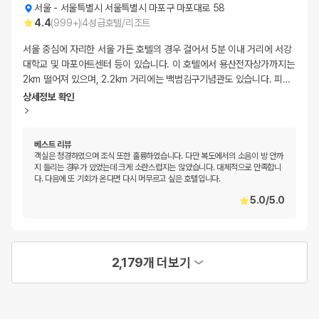
서울
-
서울특별시 서울특별시 마포구 마포대로 58
4.4
(
999+
)
4
성급
호텔/리조트
서울 중심에 자리한 서울 가든 호텔의 경우 걸어서 5분 이내 거리에 서강
대학교 및 마포아트센터 등이 있습니다. 이 호텔에서 용산전자상가까지는
2km 떨어져 있으며, 2.2km 거리에는 백범김구기념관도 있습니다. 피
…
상세정보 확인
베스트 리뷰
객실은 청경하였으며 조식 또한 훌륭하였습니다. 다만 복도에서의 소음이 방 안까
지 들리는 경우가 있었는데 크게 소란스럽지는 않았습니다. 대체적으로 만족합니
다. 다음에 또 기회가 온다면 다시 머무르고 싶은 호텔입니다.
5.0
/
5.0
2,179개 더보기