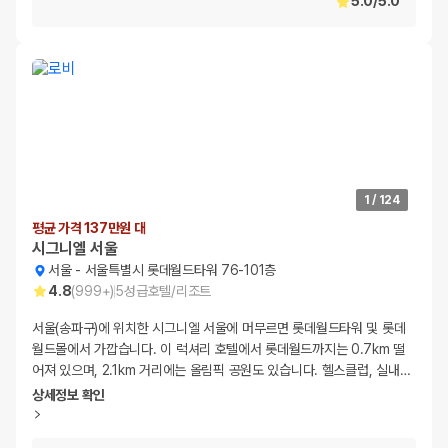
5.0
/
5.0
1
/
124
평균 가격 137만원 대
시그니엘 서울
서울
-
서울특별시 롯데월드타워 76-101층
4.8
(
999+
)
5
성급
호텔/리조트
서울(송파구)에 위치한 시그니엘 서울에 머무르면 롯데월드타워 및 롯데
월드몰에서 가깝습니다. 이 럭셔리 호텔에서 롯데월드까지는 0.7km 떨
어져 있으며, 2.1km 거리에는 올림픽 공원도 있습니다. 헬스클럽, 실내
…
상세정보 확인