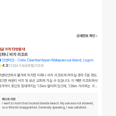
상세정보 확인
평균 가격 13만원 대
티파니 비치 리조트
단반타얀
-
Cebu Daanbantayan Malapascua Island, Logon
4.3
(
134
)
4.5
성급
호텔/리조트
단반타얀에서 물가에 위치한 티파니 비치 리조트에 머무실 경우 5분 정도
걸으면 바운티 비치 및 로곤 교회에 가실 수 있습니다. 이 해변 리조트에서
바가카이 포인트 등대까지는 1.5km 떨어져 있으며, 1.9km 거리에는 구
…
베스트 리뷰
I want to room that located beside beach. My ask was not allowed,
so a little bit disapponted. Generally speaking, I was satisfied.