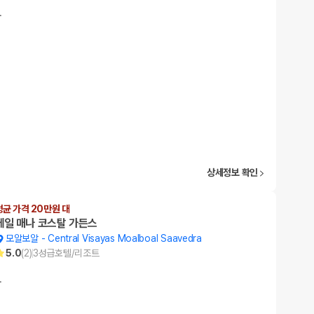
…
상세정보 확인
평균 가격 20만원 대
헤일 매나 코스탈 가든스
모알보알
-
Central Visayas Moalboal Saavedra
5.0
(
2
)
3
성급
호텔/리조트
…