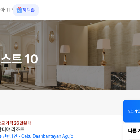
아 TIP
혜택존
스트 10
3초 가입
평균 가격 26만원 대
칸다야 리조트
다른 
단반타얀
-
Cebu Daanbantayan Agujo