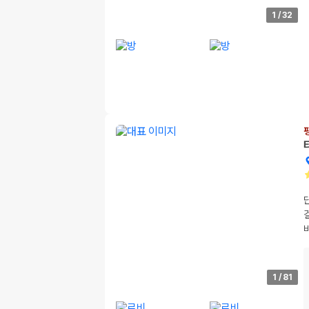
1
/
32
1
/
81