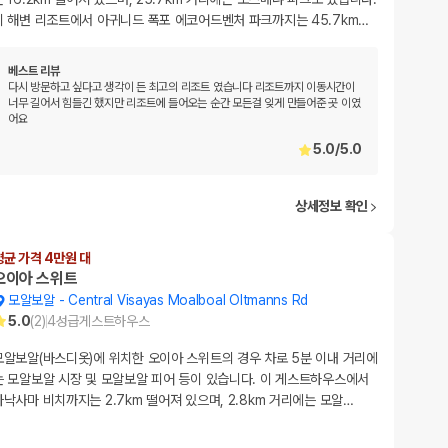
이 해변 리조트에서 아귀니드 폭포 에코어드벤처 파크까지는 45.7km
…
베스트 리뷰
다시 방문하고 싶다고 생각이 든 최고의 리조트 였습니다 리조트까지 이동시간이
너무 길어서 힘들긴 했지만 리조트에 들어오는 순간 모든걸 잊게 만들어준 곳 이였
어요
5.0
/
5.0
상세정보 확인
평균 가격 4만원 대
오이아 스위트
모알보알
-
Central Visayas Moalboal Oltmanns Rd
5.0
(
2
)
4
성급
게스트하우스
모알보알(바스디옷)에 위치한 오이아 스위트의 경우 차로 5분 이내 거리에
는 모알보알 시장 및 모알보알 피어 등이 있습니다. 이 게스트하우스에서
파낙사마 비치까지는 2.7km 떨어져 있으며, 2.8km 거리에는 모알
…