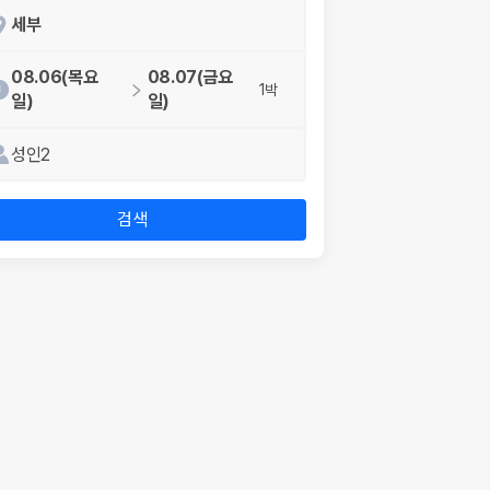
세부
08.06(목요
08.07(금요
1박
일)
일)
성인2
검색