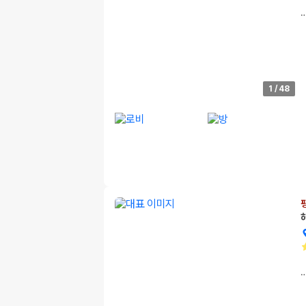
1
/
48