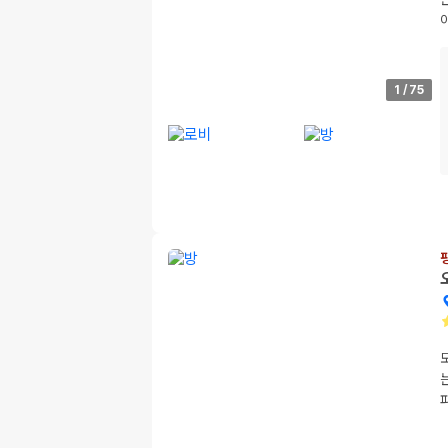
1
/
75