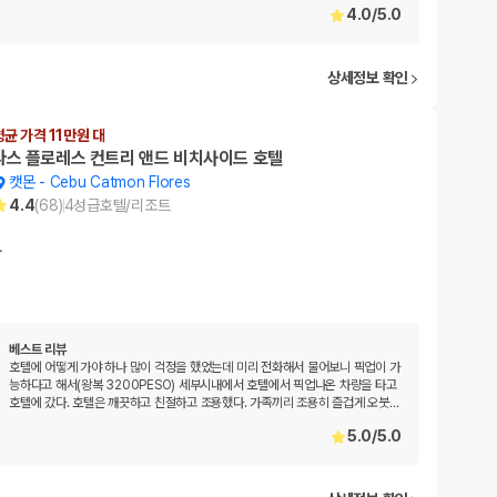
4.0
/
5.0
상세정보 확인
평균 가격 11만원 대
라스 플로레스 컨트리 앤드 비치사이드 호텔
캣몬
-
Cebu Catmon Flores
4.4
(
68
)
4
성급
호텔/리조트
…
베스트 리뷰
호텔에 어떻게 가야 하나 많이 걱정을 했었는데 미리 전화해서 물어보니 픽업이 가
능하다고 해서(왕복 3200PESO) 세부시내에서 호텔에서 픽업나온 차량을 타고
호텔에 갔다. 호텔은 깨끗하고 친절하고 조용했다. 가족끼리 조용히 즐겁게 오붓
…
5.0
/
5.0