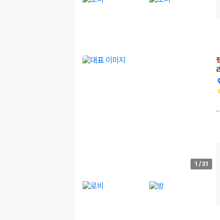
1
/
31