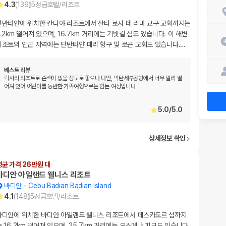
4.3
(
139
)
5
성급
호텔/리조트
단반타얀에 위치한 칸다야 리조트에서 산타 로사 데 리마 교구 교회까지는
2.2km 떨어져 있으며, 16.7km 거리에는 기빗길 섬도 있습니다. 이 해변
리조트의 인근 지역에는 단반타얀 페리 항구 및 로곤 교회도 있습니다.
…
베스트 리뷰
럭셔리 리조트로 손색이 없을 정도로 좋으나 다만, 막탄세부공항에서 너무 멀리 떨
어져 있어 어린이를 동반한 가족여행으로는 힘든 여정입니다
5.0
/
5.0
상세정보 확인
평균 가격 26만원 대
바디안 아일랜드 웰니스 리조트
바디안
-
Cebu Badian Badian Island
4.1
(
148
)
5
성급
호텔/리조트
바디안에 위치한 바디안 아일랜드 웰니스 리조트에서 페스카도르 섬까지
는 16.2km 떨어져 있으며, 25.7km 거리에는 오스메냐 피크도 있습니다.