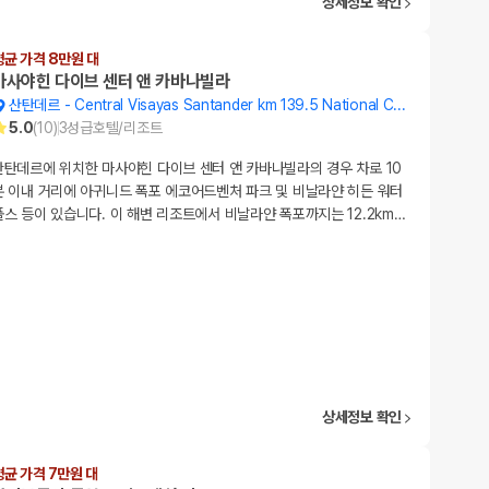
상세정보 확인
평균 가격 8만원 대
마사야힌 다이브 센터 앤 카바나빌라
산탄데르
-
Central Visayas Santander km 139.5 National Coastal Road
5.0
(
10
)
3
성급
호텔/리조트
산탄데르에 위치한 마사야힌 다이브 센터 앤 카바나빌라의 경우 차로 10
분 이내 거리에 아귀니드 폭포 에코어드벤처 파크 및 비날라얀 히든 워터
폴스 등이 있습니다. 이 해변 리조트에서 비날라얀 폭포까지는 12.2km
…
상세정보 확인
평균 가격 7만원 대