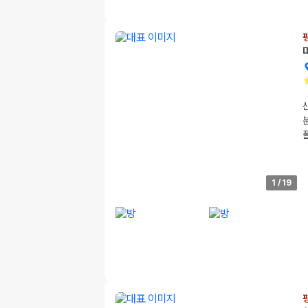
1
/
19