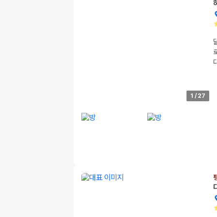
1
/
27