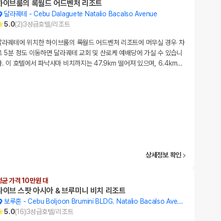
하이브룸의 록월드 어드벤처 리조트
달라궤테
-
Cebu Dalaguete Natalio Bacalso Avenue
5.0
(
2
)
3
성급
호텔/리조트
달라궤테에 위치한 하이브룸의 록월드 어드벤처 리조트에 머무실 경우 차
로 5분 정도 이동하면 달라궤테 교회 및 산로케 예배당에 가실 수 있습니
다. 이 호텔에서 파낙사마 비치까지는 47.9km 떨어져 있으며, 6.4km
…
상세정보 확인
평균 가격 10만원 대
다이브 스팟 아시아 & 브루미니 비치 리조트
보루혼
-
Cebu Boljoon Brumini BLDG. Natalio Bacalso Avenue
5.0
(
16
)
3
성급
호텔/리조트