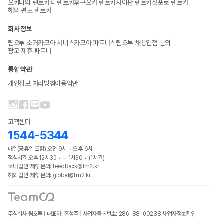
오키나와 렌트카
괌 렌트카
후쿠오카 렌트카
사이판 렌트카
삿포로 렌트카
해외 편도 렌트카
회사 정보
팀오투 소개
카모아 서비스
카모아 파트너스
팀오투 채용
입점 문의
광고 제휴 파트너
통합 약관
개인정보 처리방침
이용약관
고객센터
1544-5344
매일(공휴일 포함) 오전 9시 ~ 오후 6시
점심시간 오후 12시30분 ~ 1시30분 (1시간)
국내 법인·제휴 문의: feedback@tm2.kr
해외 법인·제휴 문의: global@tm2.kr
주식회사 팀오투 | 대표자: 홍성주 | 사업자등록번호: 286-88-00238
사업자정보확인