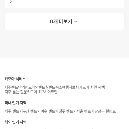
0개 더보기
카모아 서비스
제주렌트
단기렌트
해외렌트
월렌트
숙소
여행자보험
카모아 회원 혜택
자주 묻는 질문
카모아 TIP
사이트맵
국내 인기 지역
제주 렌트카
부산 렌트카
여수 렌트카
경주 렌트카
서울 렌트카
강남구 월렌트
해외 인기 지역