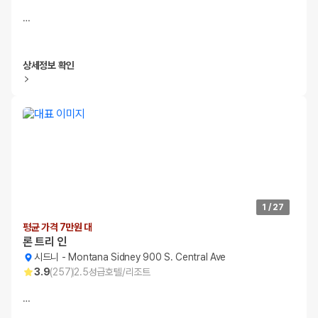
…
상세정보 확인
1
/
27
평균 가격 7만원 대
론 트리 인
시드니
-
Montana Sidney 900 S. Central Ave
3.9
(
257
)
2.5
성급
호텔/리조트
…