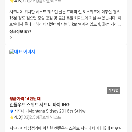
4.5
(
321
)
2.5
성급
호텔/리조트
시드니에 위치한 베스트 웨스턴 골든 프레리 인 & 스위트에 머무실 경우
15분 정도 걸으면 중앙 공원 및 클럽 로얄 카지노에 가실 수 있습니다. 이
호텔에서 몬다크 헤리티지센터까지는 1.1km 떨어져 있으며, 3km 거리
…
상세정보 확인
1
/
32
평균 가격 14만원 대
캔들우드 스위트 시드니 바이 IHG
시드니
-
Montana Sidney 201 6th St Nw
4.3
(
133
)
2.5
성급
호텔/리조트
시드니에서 상점가에 위치한 캔들우드 스위트 시드니 바이 IHG에 머무실