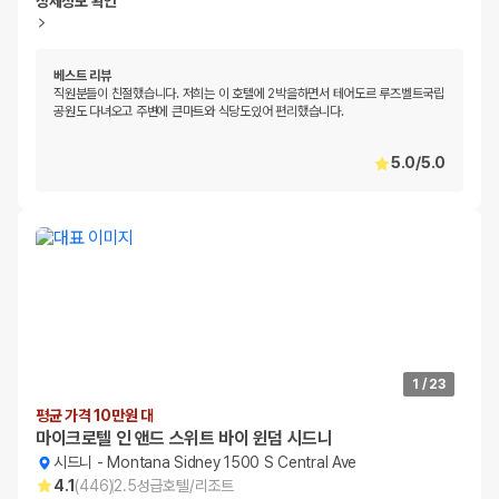
상세정보 확인
베스트 리뷰
직원분들이 친절했습니다. 저희는 이 호텔에 2박을하면서 테어도르 루즈벨트국립
공원도 다녀오고 주변에 큰마트와 식당도있어 편리했습니다.
5.0
/
5.0
1
/
23
평균 가격 10만원 대
마이크로텔 인 앤드 스위트 바이 윈덤 시드니
시드니
-
Montana Sidney 1500 S Central Ave
4.1
(
446
)
2.5
성급
호텔/리조트