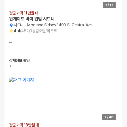
1
/
17
평균 가격 11만원 대
윈게이트 바이 윈덤 시드니
시드니
-
Montana Sidney 1490 S. Central Ave
4.4
(
452
)
3
성급
호텔/리조트
…
상세정보 확인
1
/
46
평균 가격 13만원 대