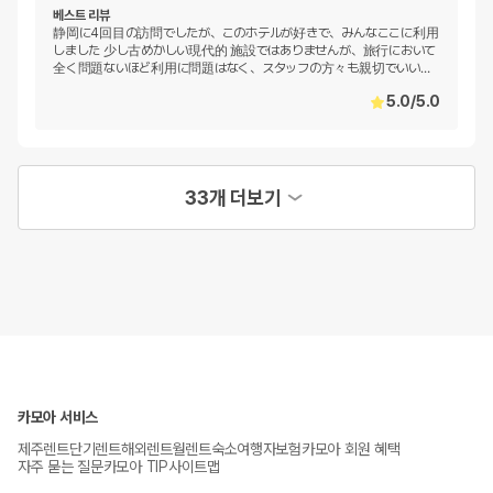
베스트 리뷰
静岡に4回目の訪問でしたが、このホテルが好きで、みんなここに利用
しました 少し古めかしい現代的 施設ではありませんが、旅行において
全く問題ないほど利用に問題はなく、スタッフの方々も親切でいい
…
5.0
/
5.0
33개 더보기
카모아 서비스
제주렌트
단기렌트
해외렌트
월렌트
숙소
여행자보험
카모아 회원 혜택
자주 묻는 질문
카모아 TIP
사이트맵