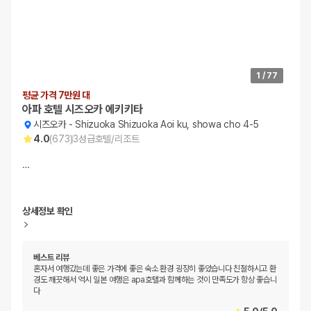
1
/
77
평균 가격 7만원 대
아파 호텔 시즈오카 에키키타
시즈오카
-
Shizuoka Shizuoka Aoi ku, showa cho 4-5
4.0
(
673
)
3
성급
호텔/리조트
…
상세정보 확인
베스트 리뷰
혼자서 여행갔는데 좋은 가격에 좋은 숙소 환경 굉장히 좋았습니다 친절하시고 환
경도 깨끗해서 역시 일본 여행은 apa호텔과 함께하는 것이 만족도가 항상 좋습니
다