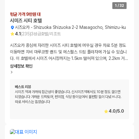
1
/
32
평균 가격 9만원 대
시미즈 시티 호텔
시즈오카
-
Shizuoka Shizuoka 2-2 Masagocho, Shimizu-ku
4.1
(
235
)
3
성급
호텔/리조트
시즈오카 중심에 자리한 시미즈 시티 호텔에 머무실 경우 차로 5분 정도
이동하면 치비 마루코짱 랜드 및 에스펄스 드림 플라자에 가실 수 있습니
다. 이 호텔에서 시미즈 어시장까지는 1.5km 떨어져 있으며, 2.2km 거
…
상세정보 확인
베스트 리뷰
시미즈 역과 가까워 접근성이 좋았습니다. 신시미즈역에서도 10분 정도 걸으면
되었습니다 가까운 드럭토어, 편의점, 식당 등이있어서 불편함 없이 다녔ㅈ니다.
따로 서비스는 없었습니다
4.0
/
5.0