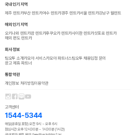
국내 인기 지역
제주 렌트카
부산 렌트카
여수 렌트카
경주 렌트카
서울 렌트카
강남구 월렌트
해외 인기 지역
오키나와 렌트카
괌 렌트카
후쿠오카 렌트카
사이판 렌트카
삿포로 렌트카
해외 편도 렌트카
회사 정보
팀오투 소개
카모아 서비스
카모아 파트너스
팀오투 채용
입점 문의
광고 제휴 파트너
통합 약관
개인정보 처리방침
이용약관
고객센터
1544-5344
매일(공휴일 포함) 오전 9시 ~ 오후 6시
점심시간 오후 12시30분 ~ 1시30분 (1시간)
국내 법인·제휴 문의: feedback@tm2.kr