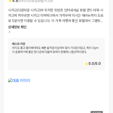
4.8
(
999+
)
5
성급
호텔/리조트
시카고(다운타운 시카고)에 위치한 트럼프 인터내셔널 호텔 앤드 타워 시
카고에 머무르면 시카고 리버워크에서 가까우며 미시간 애비뉴까지 도보
로 5분이면 이동할 수 있습니다. 이 가족 여행에 좋은 호텔에서 그랜트
…
상세정보 확인
베스트 리뷰
위치도 좋고 엘리베이터도 빠른 움직임이있어서 많이 기다린지않고, 특히 Gym
이 운동하기에 좋은 컨디션과 더불어 뷰까지 한몫하니 환상적이었다.
5.0
/
5.0