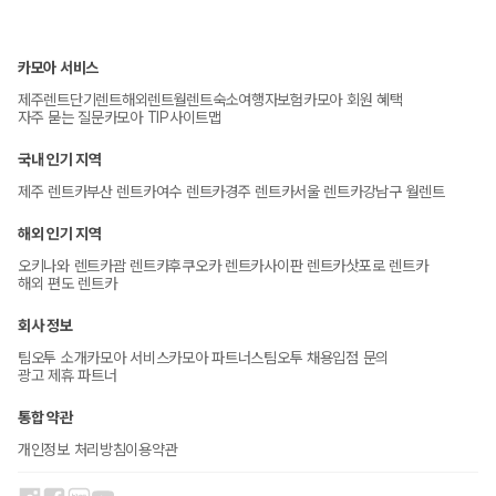
카모아 서비스
제주렌트
단기렌트
해외렌트
월렌트
숙소
여행자보험
카모아 회원 혜택
자주 묻는 질문
카모아 TIP
사이트맵
국내 인기 지역
제주 렌트카
부산 렌트카
여수 렌트카
경주 렌트카
서울 렌트카
강남구 월렌트
해외 인기 지역
오키나와 렌트카
괌 렌트카
후쿠오카 렌트카
사이판 렌트카
삿포로 렌트카
해외 편도 렌트카
회사 정보
팀오투 소개
카모아 서비스
카모아 파트너스
팀오투 채용
입점 문의
광고 제휴 파트너
통합 약관
개인정보 처리방침
이용약관