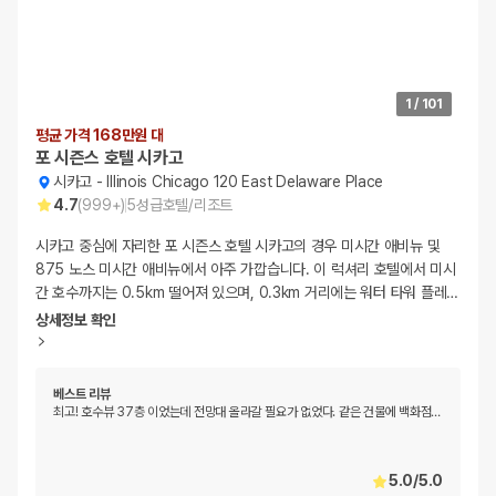
1
/
101
평균 가격 168만원 대
포 시즌스 호텔 시카고
시카고
-
Illinois Chicago 120 East Delaware Place
4.7
(
999+
)
5
성급
호텔/리조트
시카고 중심에 자리한 포 시즌스 호텔 시카고의 경우 미시간 애비뉴 및
875 노스 미시간 애비뉴에서 아주 가깝습니다. 이 럭셔리 호텔에서 미시
간 호수까지는 0.5km 떨어져 있으며, 0.3km 거리에는 워터 타워 플레
…
상세정보 확인
베스트 리뷰
최고! 호수뷰 37층 이었는데 전망대 올라갈 필요가 없었다. 같은 건물에 백화점
…
5.0
/
5.0