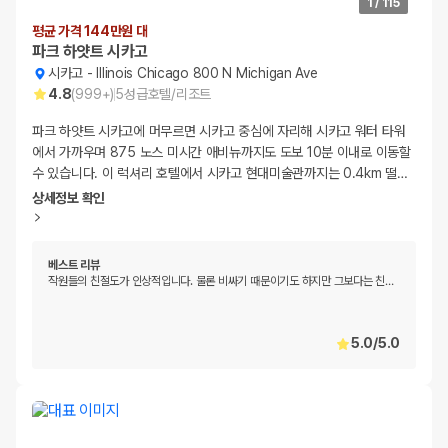
1
/
115
평균 가격 144만원 대
파크 하얏트 시카고
시카고
-
Illinois Chicago 800 N Michigan Ave
4.8
(
999+
)
5
성급
호텔/리조트
파크 하얏트 시카고에 머무르면 시카고 중심에 자리해 시카고 워터 타워
에서 가까우며 875 노스 미시간 애비뉴까지도 도보 10분 이내로 이동할
수 있습니다. 이 럭셔리 호텔에서 시카고 현대미술관까지는 0.4km 떨
…
상세정보 확인
베스트 리뷰
작원들의 친절도가 인상적입니다. 물론 비싸기 때문이기도 하지만 그보다는 친
…
5.0
/
5.0