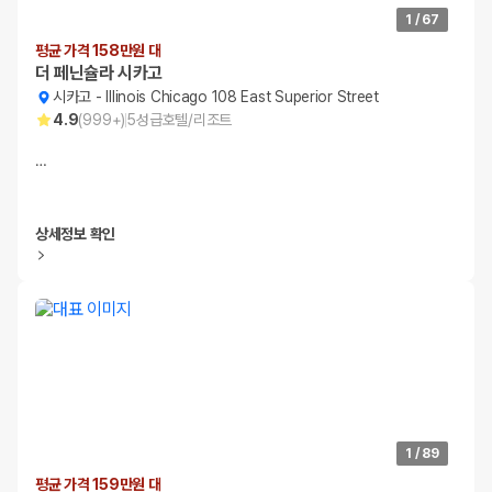
1
/
67
평균 가격 158만원 대
더 페닌슐라 시카고
시카고
-
Illinois Chicago 108 East Superior Street
4.9
(
999+
)
5
성급
호텔/리조트
…
상세정보 확인
1
/
89
평균 가격 159만원 대