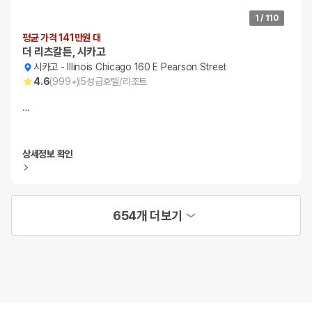
1
/
110
평균 가격 141만원 대
더 리츠칼튼, 시카고
시카고
-
Illinois Chicago 160 E Pearson Street
4.6
(
999+
)
5
성급
호텔/리조트
…
상세정보 확인
654개 더보기