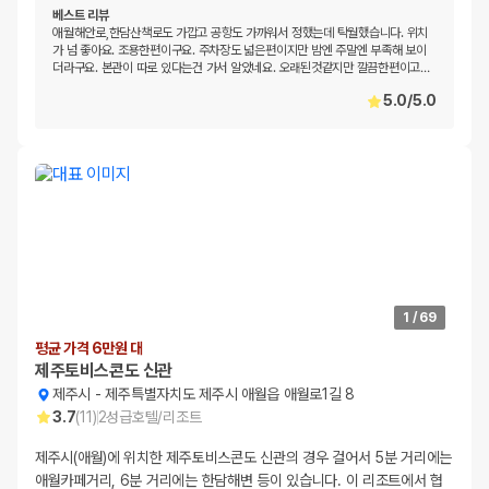
베스트 리뷰
애월해안로,한담산책로도 가깝고 공항도 가까워서 정했는데 탁월했습니다. 위치
가 넘 좋아요. 조용한편이구요. 주차장도 넓은편이지만 밤엔 주말엔 부족해 보이
더라구요. 본관이 따로 있다는건 가서 알았네요. 오래된것같지만 깔끔한편이고
…
5.0
/
5.0
1
/
69
평균 가격 6만원 대
제주토비스콘도 신관
제주시
-
제주특별자치도 제주시 애월읍 애월로1길 8
3.7
(
11
)
2
성급
호텔/리조트
제주시(애월)에 위치한 제주토비스콘도 신관의 경우 걸어서 5분 거리에는
애월카페거리, 6분 거리에는 한담해변 등이 있습니다. 이 리조트에서 협