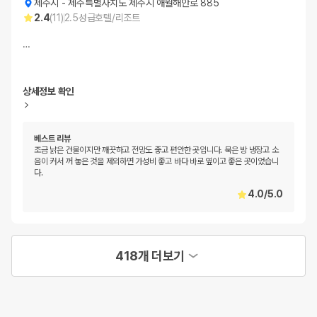
제주시
-
제주특별자치도 제주시 애월해안로 885
2.4
(
11
)
2.5
성급
호텔/리조트
…
상세정보 확인
베스트 리뷰
조금 낡은 건물이지만 깨끗하고 전망도 좋고 편안한 곳입니다. 묵은 방 냉장고 소
음이 커서 꺼 놓은 것을 제외하면 가성비 좋고 바다 바로 옆이고 좋은 곳이었습니
다.
4.0
/
5.0
418개 더보기