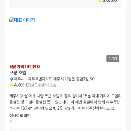
5.0
/
5.0
1
/
51
평균 가격 14만원 대
코쿤 호텔
제주시
-
제주특별자치도 제주시 애월읍 중엄3길 50
4.0
(
84
)
3
성급
호텔/리조트
제주시(애월)에 위치한 코쿤 호텔의 경우 걸어서 15분 이내 거리에 구엄리
돌염전 및 구엄리돌염전 등이 있습니다. 이 해변 호텔에서 협재 해수욕장
까지는 18.1km 떨어져 있으며, 25.1km 거리에는 제주신화월드도 있
…
상세정보 확인