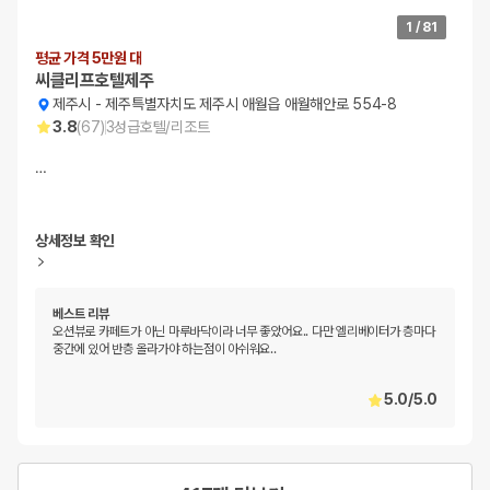
1
/
81
평균 가격 5만원 대
씨클리프호텔제주
제주시
-
제주특별자치도 제주시 애월읍 애월해안로 554-8
3.8
(
67
)
3
성급
호텔/리조트
…
상세정보 확인
베스트 리뷰
오션뷰로 카페트가 아닌 마루바닥이라 너무 좋았어요.. 다만 엘리베이터가 층마다
중간에 있어 반층 올라가야 하는점이 아쉬워요..
5.0
/
5.0