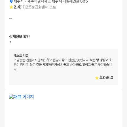
제주시
-
제주특별자치도 제주시 애월해안로 885
2.4
(
11
)
2.5
성급
호텔/리조트
…
상세정보 확인
베스트 리뷰
조금 낡은 건물이지만 깨끗하고 전망도 좋고 편안한 곳입니다. 묵은 방 냉장고 소
음이 커서 꺼 놓은 것을 제외하면 가성비 좋고 바다 바로 옆이고 좋은 곳이었습니
다.
4.0
/
5.0