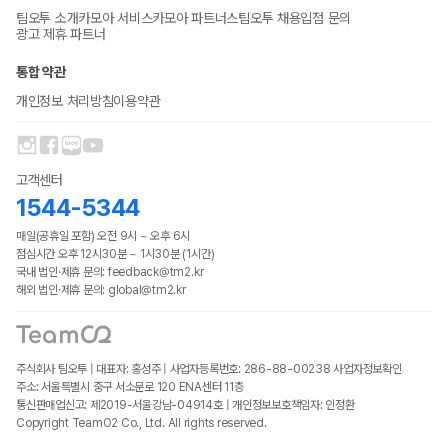
팀오투 소개
카모아 서비스
카모아 파트너스
팀오투 채용
입점 문의
광고 제휴 파트너
통합 약관
개인정보 처리방침
이용약관
고객센터
1544-5344
매일(공휴일 포함) 오전 9시 ~ 오후 6시
점심시간 오후 12시30분 ~ 1시30분 (1시간)
국내 법인·제휴 문의: feedback@tm2.kr
해외 법인·제휴 문의: global@tm2.kr
주식회사 팀오투 | 대표자: 홍성주 | 사업자등록번호: 286-88-00238
사업자정보확인
주소: 서울특별시 중구 서소문로 120 ENA센터 11층
통신판매업신고: 제2019-서울강남-04914호 | 개인정보보호책임자: 인정환
Copyright TeamO2 Co., Ltd. All rights reserved.