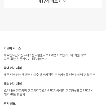
417개 더보기
카모아 서비스
제주렌트
단기렌트
해외렌트
월렌트
숙소
여행자보험
카모아 회원 혜택
자주 묻는 질문
카모아 TIP
사이트맵
국내 인기 지역
제주 렌트카
부산 렌트카
여수 렌트카
경주 렌트카
서울 렌트카
강남구 월렌트
해외 인기 지역
오키나와 렌트카
괌 렌트카
후쿠오카 렌트카
사이판 렌트카
삿포로 렌트카
해외 편도 렌트카
회사 정보