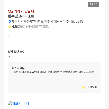
1
/
60
평균 가격 25만원 대
흰수염고래리조트
제주시
-
제주특별자치도 제주시 애월읍 일주서로 6818
4.5
(
250
)
3
성급
호텔/리조트
…
상세정보 확인
베스트 리뷰
3층이 우리의 숙소였는데 바람에 살짝 일렁이는 수영장의 물이 너무 맑고 깨끗
…
5.0
/
5.0