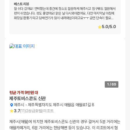
베스트 리뷰
잘 쉬다 갔어요! 연박했는데 중간에 청소도 깔끔하게 해주시고 침구류도 깔끔해서
편히 쉬었습니다. 뷰도 좋았어요! 맑은 날 다시와야겠어요. 다만 마지막날 아침에
화장실 환풍기 타고 담배연기가 많이 내려와있더라고요ㅜㅜ 금연 단속이 필요
…
5.0
/
5.0
1
/
69
평균 가격 9만원 대
제주토비스콘도 신관
제주시
-
제주특별자치도 제주시 애월읍 애월로1길 8
3.7
(
11
)
2
성급
호텔/리조트
제주시(애월)에 위치한 제주토비스콘도 신관의 경우 걸어서 5분 거리에는
애월카페거리, 6분 거리에는 한담해변 등이 있습니다. 이 리조트에서 협