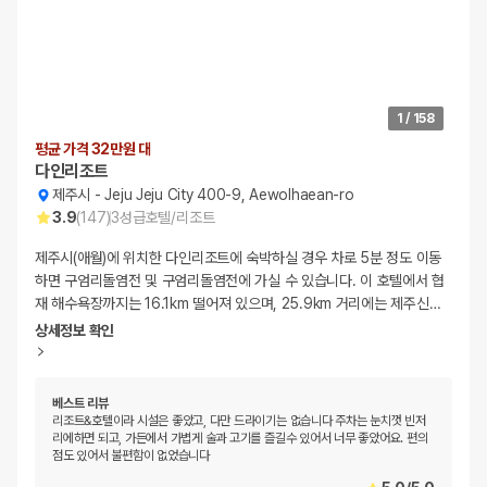
1
/
158
평균 가격 32만원 대
다인리조트
제주시
-
Jeju Jeju City 400-9, Aewolhaean-ro
3.9
(
147
)
3
성급
호텔/리조트
제주시(애월)에 위치한 다인리조트에 숙박하실 경우 차로 5분 정도 이동
하면 구엄리돌염전 및 구엄리돌염전에 가실 수 있습니다. 이 호텔에서 협
재 해수욕장까지는 16.1km 떨어져 있으며, 25.9km 거리에는 제주신
…
상세정보 확인
베스트 리뷰
리조트&호텔이라 시설은 좋았고, 다만 드라이기는 없습니다 주차는 눈치껏 빈저
리에하면 되고, 가든에서 가볍게 술과 고기를 즐길수 있어서 너무 좋았어요. 편의
점도 있어서 불편함이 없었습니다