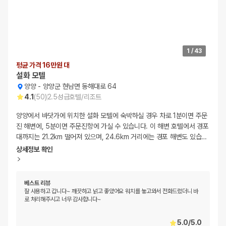
1
/
43
평균 가격 16만원 대
설화 모텔
양양
-
양양군 현남면 동해대로 64
4.1
(
50
)
2.5
성급
호텔/리조트
양양에서 바닷가에 위치한 설화 모텔에 숙박하실 경우 차로 1분이면 주문
진 해변에, 5분이면 주문진항에 가실 수 있습니다. 이 해변 호텔에서 경포
대까지는 21.2km 떨어져 있으며, 24.6km 거리에는 경포 해변도 있습
…
상세정보 확인
베스트 리뷰
잘 사용하고 갑니다~ 깨끗하고 넑고 좋았어요 워치를 놓고와서 전화드렸더니 바
로 처리해주시고 너무 감사합니다~
5.0
/
5.0