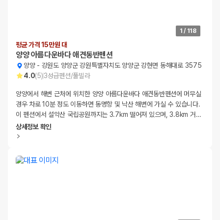
1
/
118
평균 가격 15만원 대
양양 아름다운바다 애견동반펜션
양양
-
강원도 양양군 강원특별자치도 양양군 강현면 동해대로 3575
4.0
(
5
)
3
성급
펜션/풀빌라
양양에서 해변 근처에 위치한 양양 아름다운바다 애견동반펜션에 머무실
경우 차로 10분 정도 이동하면 동명항 및 낙산 해변에 가실 수 있습니다.
이 펜션에서 설악산 국립공원까지는 3.7km 떨어져 있으며, 3.8km 거
…
상세정보 확인