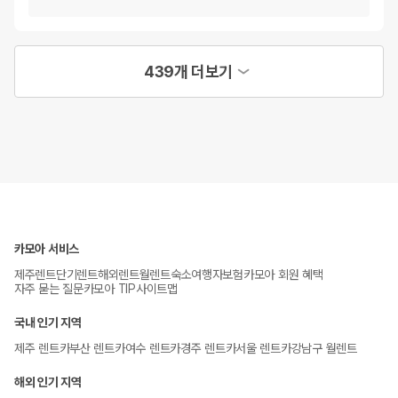
439개 더보기
카모아 서비스
제주렌트
단기렌트
해외렌트
월렌트
숙소
여행자보험
카모아 회원 혜택
자주 묻는 질문
카모아 TIP
사이트맵
국내 인기 지역
제주 렌트카
부산 렌트카
여수 렌트카
경주 렌트카
서울 렌트카
강남구 월렌트
해외 인기 지역