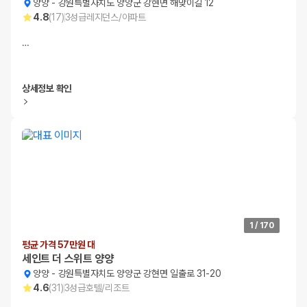
양양
-
강원특별자치도 양양군 강현면 해맞이길 12
4.8
(
17
)
3
성급
레지던스/아파트
…
상세정보 확인
1
/
170
평균 가격 57만원 대
세인트 더 스위트 양양
양양
-
강원특별자치도 양양군 강현면 일출로 31-20
4.6
(
31
)
3
성급
호텔/리조트