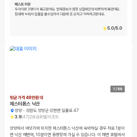
베스트 리뷰
두아이와 3명이서 묶고왔어요. 한파경보가 엄청 심할때인데 따뜻하게 묶었어요.
침대에 누워서 일출을 볼수있어서 다음에 또 오자고 약속하고왔네요.
5.0
/
5.0
1
/
66
평균 가격 48만원 대
체스터톤스 낙산
양양
-
강원도 양양군 강현면 일출로 47
3.9
(
47
)
2
성급
호텔/리조트
양양에서 바닷가에 위치한 체스터톤스 낙산에 숙박하실 경우 차로 1분이
면 낙산 해변에, 10분이면 동명항에 가실 수 있습니다. 이 해변 호텔에서