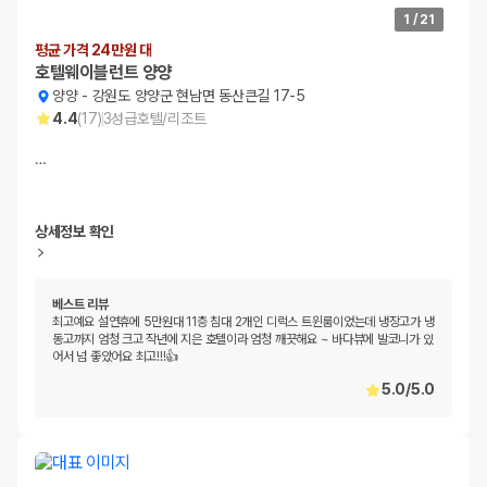
1
/
21
평균 가격 24만원 대
호텔웨이블런트 양양
양양
-
강원도 양양군 현남면 동산큰길 17-5
4.4
(
17
)
3
성급
호텔/리조트
…
상세정보 확인
베스트 리뷰
최고예요 설연휴에 5만원대 11층 침대 2개인 디럭스 트윈룸이었는데 냉장고가 냉
동고까지 엄청 크고 작년에 지은 호텔이라 엄청 깨끗해요 ~ 바다뷰에 발코니가 있
어서 넘 좋았어요 최고!!!👍
5.0
/
5.0