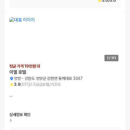
5.0
/
5.0
1
/
111
평균 가격 19만원 대
이엘 호텔
양양
-
강원도 양양군 강현면 동해대로 3347
3.9
(
651
)
3.5
성급
호텔/리조트
…
상세정보 확인