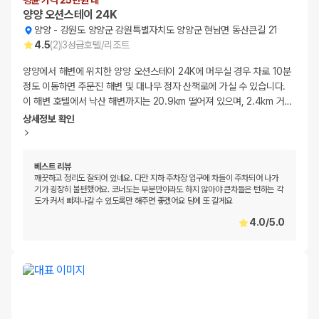
평균 가격 25만원 대
양양 오션스테이 24K
양양
-
강원도 양양군 강원특별자치도 양양군 현남면 동산큰길 21
4.5
(
2
)
3
성급
호텔/리조트
양양에서 해변에 위치한 양양 오션스테이 24K에 머무실 경우 차로 10분
정도 이동하면 주문진 해변 및 대나무 정자 산책로에 가실 수 있습니다.
이 해변 호텔에서 낙산 해변까지는 20.9km 떨어져 있으며, 2.4km 거
…
상세정보 확인
베스트 리뷰
깨끗하고 정리도 잘되어 있네요. 다만 지하 주차장 입구에 차들이 주차되어 나가
기가 굉장히 불편했어요. 코너도는 부분만이라도 하지 않아야 큰차들은 턴하는 각
도가 커서 빠져나갈 수 있도록만 해주면 좋겠어요 담에 또 갈게요
4.0
/
5.0