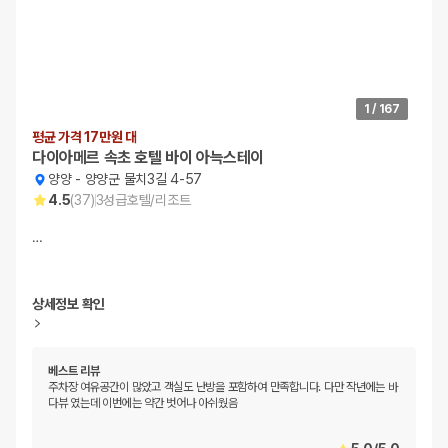
1
/
167
평균 가격 17만원 대
다이아메르 속초 호텔 바이 아늑스테이
양양
-
양양군 물치3길 4-57
4.5
(
37
)
3
성급
호텔/리조트
…
상세정보 확인
베스트 리뷰
주차장 여유공간이 많았고 객실도 난방을 포함하여 만족합니다. 다만 작년에는 바
다뷰 였는데 이번에는 약간 벗어나 아쉬웠음