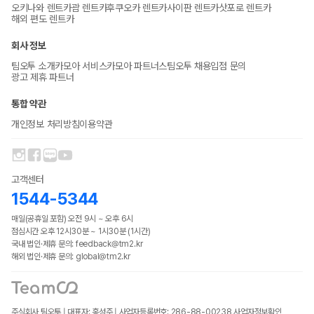
오키나와 렌트카
괌 렌트카
후쿠오카 렌트카
사이판 렌트카
삿포로 렌트카
해외 편도 렌트카
회사 정보
팀오투 소개
카모아 서비스
카모아 파트너스
팀오투 채용
입점 문의
광고 제휴 파트너
통합 약관
개인정보 처리방침
이용약관
고객센터
1544-5344
매일(공휴일 포함) 오전 9시 ~ 오후 6시
점심시간 오후 12시30분 ~ 1시30분 (1시간)
국내 법인·제휴 문의: feedback@tm2.kr
해외 법인·제휴 문의: global@tm2.kr
주식회사 팀오투 | 대표자: 홍성주 | 사업자등록번호: 286-88-00238
사업자정보확인