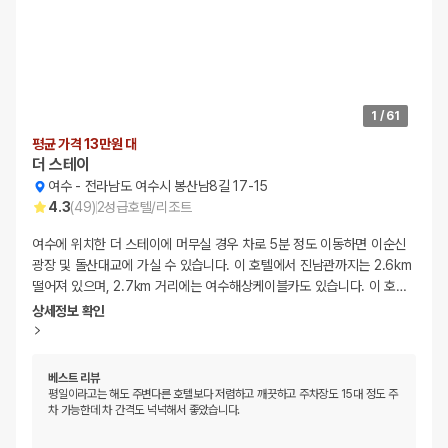
1
/
61
평균 가격 13만원 대
더 스테이
여수
-
전라남도 여수시 봉산남8길 17-15
4.3
(
49
)
2
성급
호텔/리조트
여수에 위치한 더 스테이에 머무실 경우 차로 5분 정도 이동하면 이순신
광장 및 돌산대교에 가실 수 있습니다. 이 호텔에서 진남관까지는 2.6km
떨어져 있으며, 2.7km 거리에는 여수해상케이블카도 있습니다. 이 호
…
상세정보 확인
베스트 리뷰
평일이라고는 해도 주변다른 호텔보다 저렴하고 깨끗하고 주차장도 15대 정도 주
차 가능한데 차 간격도 넉넉해서 좋았습니다.