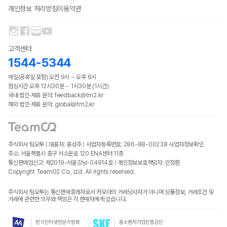
개인정보 처리방침
이용약관
고객센터
1544-5344
매일(공휴일 포함) 오전 9시 ~ 오후 6시
점심시간 오후 12시30분 ~ 1시30분 (1시간)
국내 법인·제휴 문의: feedback@tm2.kr
해외 법인·제휴 문의: global@tm2.kr
주식회사 팀오투 | 대표자: 홍성주 | 사업자등록번호: 286-88-00238
사업자정보확인
주소: 서울특별시 중구 서소문로 120 ENA센터 11층
통신판매업신고: 제2019-서울강남-04914호 | 개인정보보호책임자: 인정환
Copyright TeamO2 Co., Ltd. All rights reserved.
주식회사 팀오투는 통신판매중개자로서 카모아의 거래당사자가 아니며 상품정보, 거래조건 및
거래에 관련한 의무와 책임은 각 판매자에게 있습니다.