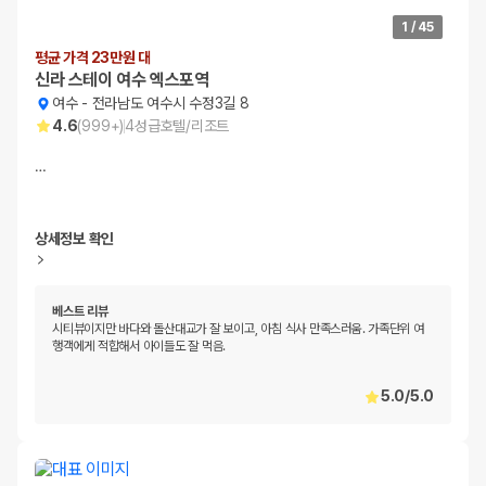
1
/
45
평균 가격 23만원 대
신라 스테이 여수 엑스포역
여수
-
전라남도 여수시 수정3길 8
4.6
(
999+
)
4
성급
호텔/리조트
…
상세정보 확인
베스트 리뷰
시티뷰이지만 바다와 돌산대교가 잘 보이고, 아침 식사 만족스러움. 가족단위 여
행객에게 적합해서 아이들도 잘 먹음.
5.0
/
5.0