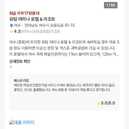
1
/
92
평균 가격 17만원 대
유탑 마리나 호텔 & 리조트
여수
-
전라남도 여수시 오동도로 61-15
4.3
(
999+
)
4
성급
호텔/리조트
여수 (종포)에 위치한 유탑 마리나 호텔 & 리조트에 숙박하실 경우 차로 5
분 정도 이동하면 이순신 광장 및 엑스포 과학공원에 가실 수 있습니다.
이 호텔에서 여수 국제 파빌리온까지는 1.1km 떨어져 있으며, 1.2km 거
…
상세정보 확인
베스트 리뷰
깨끗한 객실과 친절한 직원 서비스가 매우 좋았습니다. 여러가지 웰컴 서비스들도
좋았고, 조식도 훌륭했습니다. 여수 호텔 중 가성비가 제일 좋다고 생각합니다.
5.0
/
5.0