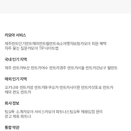
카모아 서비스
제주렌트
단기렌트
해외렌트
월렌트
숙소
여행자보험
카모아 회원 혜택
자주 묻는 질문
카모아 TIP
사이트맵
국내 인기 지역
제주 렌트카
부산 렌트카
여수 렌트카
경주 렌트카
서울 렌트카
강남구 월렌트
해외 인기 지역
오키나와 렌트카
괌 렌트카
후쿠오카 렌트카
사이판 렌트카
삿포로 렌트카
해외 편도 렌트카
회사 정보
팀오투 소개
카모아 서비스
카모아 파트너스
팀오투 채용
입점 문의
광고 제휴 파트너
통합 약관