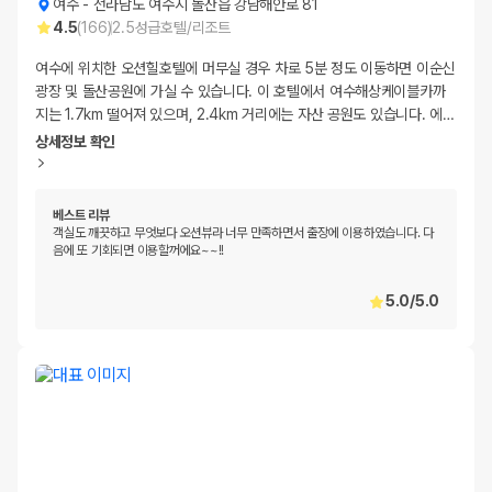
여수
-
전라남도 여수시 돌산읍 강남해안로 81
4.5
(
166
)
2.5
성급
호텔/리조트
여수에 위치한 오션힐호텔에 머무실 경우 차로 5분 정도 이동하면 이순신
광장 및 돌산공원에 가실 수 있습니다. 이 호텔에서 여수해상케이블카까
지는 1.7km 떨어져 있으며, 2.4km 거리에는 자산 공원도 있습니다. 에
…
상세정보 확인
베스트 리뷰
객실도 깨끗하고 무엇보다 오션뷰라 너무 만족하면서 출장에 이용하였습니다. 다
음에 또 기회되면 이용할꺼에요~~!!
5.0
/
5.0