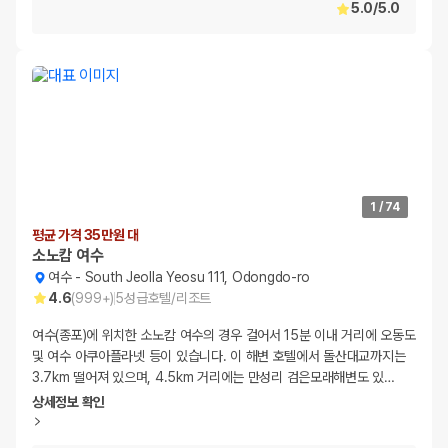
5.0
/
5.0
1
/
74
평균 가격 35만원 대
소노캄 여수
여수
-
South Jeolla Yeosu 111, Odongdo-ro
4.6
(
999+
)
5
성급
호텔/리조트
여수(종포)에 위치한 소노캄 여수의 경우 걸어서 15분 이내 거리에 오동도
및 여수 아쿠아플라넷 등이 있습니다. 이 해변 호텔에서 돌산대교까지는
3.7km 떨어져 있으며, 4.5km 거리에는 만성리 검은모래해변도 있
…
상세정보 확인