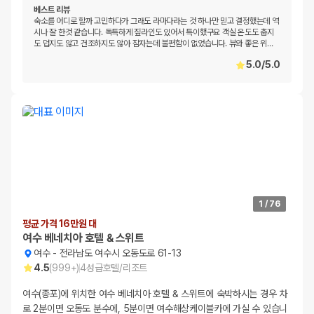
베스트 리뷰
숙소를 어디로 할까 고민하다가 그래도 라마다라는 것 하나만 믿고 결정했는데 역
시나 잘 한것 같습니다. 독특하게 짚라인도 있어서 특이했구요 객실 온도도 춥지
도 덥지도 않고 건조하지도 않아 잠자는데 불편함이 없었습니다. 뷰와 좋은 위
…
5.0
/
5.0
1
/
76
평균 가격 16만원 대
여수 베네치아 호텔 & 스위트
여수
-
전라남도 여수시 오동도로 61-13
4.5
(
999+
)
4
성급
호텔/리조트
여수(종포)에 위치한 여수 베네치아 호텔 & 스위트에 숙박하시는 경우 차
로 2분이면 오동도 분수에, 5분이면 여수해상케이블카에 가실 수 있습니