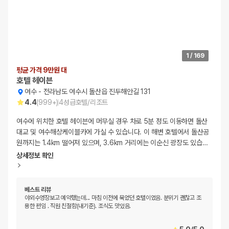
1
/
169
평균 가격 9만원 대
호텔 헤이븐
여수
-
전라남도 여수시 돌산읍 진두해안길 131
4.4
(
999+
)
4
성급
호텔/리조트
여수에 위치한 호텔 헤이븐에 머무실 경우 차로 5분 정도 이동하면 돌산
대교 및 여수해상케이블카에 가실 수 있습니다. 이 해변 호텔에서 돌산공
원까지는 1.4km 떨어져 있으며, 3.6km 거리에는 이순신 광장도 있습
…
상세정보 확인
베스트 리뷰
야외수영장보고 예약했는데... 마침 이전에 묵었던 호텔이였음. 분위기 괜찮고 조
용한 편임 . 직원 친절함(내기준). 조식도 맛있음.