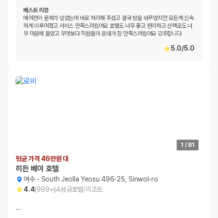
베스트 리뷰
에어컨이 문제가 있었는데 바로 처리해 주셨고 결국 방을 바꾸었지만 모든게 신속
하게 이루어졌고 서비스 만족스러웠어요 호텔도 너무 좋고 편리하고 산책로도 너
무 마음에 들었고 무엇보다 직원들의 응대가 참 만족스러웠어요 강추합니다
5.0
/
5.0
1
/
81
평균 가격 46만원 대
히든 베이 호텔
여수
-
South Jeolla Yeosu 496-25, Sinwol-ro
4.4
(
999+
)
4
성급
호텔/리조트
…