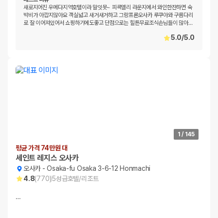
새로지어진 우메다지역호텔이라 말잇못~ 피콕엘리 라운지에서 와인한잔하면 숙
박비가 아깝지않아요 객실넓고 새거새거하고 그랑프론오사카 루쿠아와 구름다리
로 잘 이어져있어서 쇼핑하기에도좋고 단점으로는 힐튼무료조식손님들이 많아
…
5.0
/
5.0
1
/
145
평균 가격 74만원 대
세인트 레지스 오사카
오사카
-
Osaka-fu Osaka 3-6-12 Honmachi
4.8
(
770
)
5
성급
호텔/리조트
…