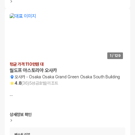
1
/
129
평균 가격 110만원 대
월도프 아스토리아 오사카
오사카
-
Osaka Osaka Grand Green Osaka South Building
4.8
(
36
)
5
성급
호텔/리조트
…
상세정보 확인
베스트 리뷰