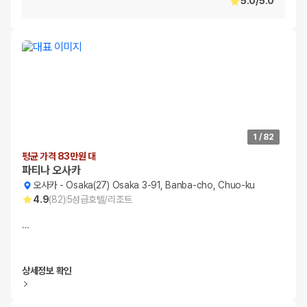
5.0
/
5.0
1
/
82
평균 가격 83만원 대
파티나 오사카
오사카
-
Osaka(27) Osaka 3-91, Banba-cho, Chuo-ku
4.9
(
82
)
5
성급
호텔/리조트
…
상세정보 확인