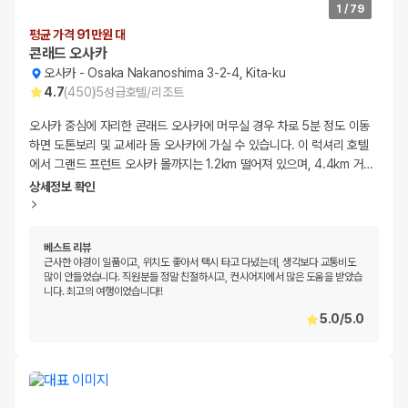
1
/
79
평균 가격 91만원 대
콘래드 오사카
오사카
-
Osaka Nakanoshima 3-2-4, Kita-ku
4.7
(
450
)
5
성급
호텔/리조트
오사카 중심에 자리한 콘래드 오사카에 머무실 경우 차로 5분 정도 이동
하면 도톤보리 및 교세라 돔 오사카에 가실 수 있습니다. 이 럭셔리 호텔
에서 그랜드 프런트 오사카 몰까지는 1.2km 떨어져 있으며, 4.4km 거
…
상세정보 확인
베스트 리뷰
근사한 야경이 일품이고, 위치도 좋아서 택시 타고 다녔는데, 생각보다 교통비도
많이 안들었습니다. 직원분들 정말 친절하시고, 컨시어지에서 많은 도움을 받았습
니다. 최고의 여행이었습니다!!
5.0
/
5.0