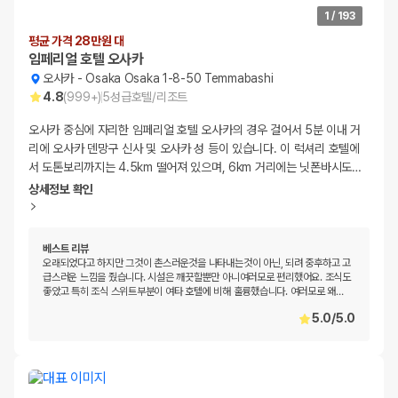
1
/
193
평균 가격 28만원 대
임페리얼 호텔 오사카
오사카
-
Osaka Osaka 1-8-50 Temmabashi
4.8
(
999+
)
5
성급
호텔/리조트
오사카 중심에 자리한 임페리얼 호텔 오사카의 경우 걸어서 5분 이내 거
리에 오사카 덴망구 신사 및 오사카 성 등이 있습니다. 이 럭셔리 호텔에
서 도톤보리까지는 4.5km 떨어져 있으며, 6km 거리에는 닛폰바시도
…
상세정보 확인
베스트 리뷰
오래되었다고 하지만 그것이 촌스러운것을 나타내는것이 아닌, 되려 중후하고 고
급스러운 느낌을 줬습니다. 시설은 깨끗할뿐만 아니여러모로 편리했어요. 조식도
좋았고 특히 조식 스위트부분이 여타 호텔에 비해 훌륭했습니다. 여러모로 왜
…
5.0
/
5.0