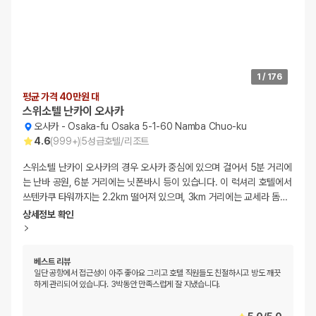
1
/
176
평균 가격 40만원 대
스위소텔 난카이 오사카
오사카
-
Osaka-fu Osaka 5-1-60 Namba Chuo-ku
4.6
(
999+
)
5
성급
호텔/리조트
스위소텔 난카이 오사카의 경우 오사카 중심에 있으며 걸어서 5분 거리에
는 난바 공원, 6분 거리에는 닛폰바시 등이 있습니다. 이 럭셔리 호텔에서
쓰텐카쿠 타워까지는 2.2km 떨어져 있으며, 3km 거리에는 교세라 돔
…
상세정보 확인
베스트 리뷰
일단 공항에서 접근성이 아주 좋아요 그리고 호텔 직원들도 친절하시고 방도 깨끗
하게 관리되어 있습니다. 3박동안 만족스럽게 잘 지냈습니다.