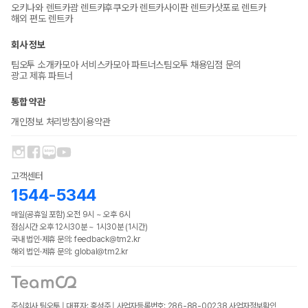
오키나와 렌트카
괌 렌트카
후쿠오카 렌트카
사이판 렌트카
삿포로 렌트카
해외 편도 렌트카
회사 정보
팀오투 소개
카모아 서비스
카모아 파트너스
팀오투 채용
입점 문의
광고 제휴 파트너
통합 약관
개인정보 처리방침
이용약관
고객센터
1544-5344
매일(공휴일 포함) 오전 9시 ~ 오후 6시
점심시간 오후 12시30분 ~ 1시30분 (1시간)
국내 법인·제휴 문의: feedback@tm2.kr
해외 법인·제휴 문의: global@tm2.kr
주식회사 팀오투 | 대표자: 홍성주 | 사업자등록번호: 286-88-00238
사업자정보확인