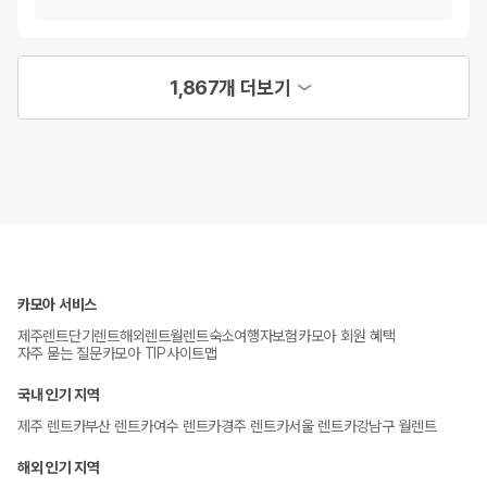
1,867개 더보기
카모아 서비스
제주렌트
단기렌트
해외렌트
월렌트
숙소
여행자보험
카모아 회원 혜택
자주 묻는 질문
카모아 TIP
사이트맵
국내 인기 지역
제주 렌트카
부산 렌트카
여수 렌트카
경주 렌트카
서울 렌트카
강남구 월렌트
해외 인기 지역