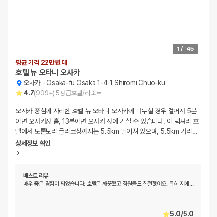
1
/
145
평균 가격 22만원 대
호텔 뉴 오타니 오사카
오사카
-
Osaka-fu Osaka 1-4-1 Shiromi Chuo-ku
4.7
(
999+
)
5
성급
호텔/리조트
오사카 중심에 자리한 호텔 뉴 오타니 오사카에 머무실 경우 걸어서 5분
이면 오사카성 홀, 13분이면 오사카 성에 가실 수 있습니다. 이 럭셔리 호
텔에서 도톤보리 글리코상까지는 5.5km 떨어져 있으며, 5.5km 거리
…
상세정보 확인
베스트 리뷰
매우 좋은 경험이 되었습니다. 호텔은 깨끗했고 직원들도 친절했어요. 특히 저에
…
5.0
/
5.0