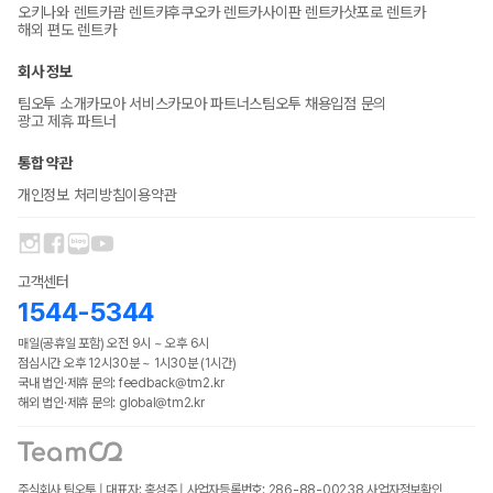
오키나와 렌트카
괌 렌트카
후쿠오카 렌트카
사이판 렌트카
삿포로 렌트카
해외 편도 렌트카
회사 정보
팀오투 소개
카모아 서비스
카모아 파트너스
팀오투 채용
입점 문의
광고 제휴 파트너
통합 약관
개인정보 처리방침
이용약관
고객센터
1544-5344
매일(공휴일 포함) 오전 9시 ~ 오후 6시
점심시간 오후 12시30분 ~ 1시30분 (1시간)
국내 법인·제휴 문의: feedback@tm2.kr
해외 법인·제휴 문의: global@tm2.kr
주식회사 팀오투 | 대표자: 홍성주 | 사업자등록번호: 286-88-00238
사업자정보확인