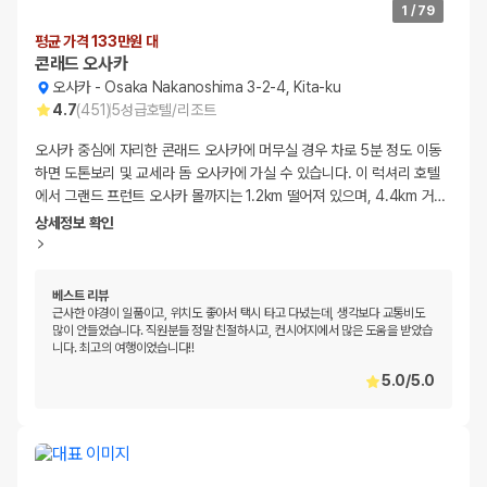
1
/
79
평균 가격 133만원 대
콘래드 오사카
오사카
-
Osaka Nakanoshima 3-2-4, Kita-ku
4.7
(
451
)
5
성급
호텔/리조트
오사카 중심에 자리한 콘래드 오사카에 머무실 경우 차로 5분 정도 이동
하면 도톤보리 및 교세라 돔 오사카에 가실 수 있습니다. 이 럭셔리 호텔
에서 그랜드 프런트 오사카 몰까지는 1.2km 떨어져 있으며, 4.4km 거
…
상세정보 확인
베스트 리뷰
근사한 야경이 일품이고, 위치도 좋아서 택시 타고 다녔는데, 생각보다 교통비도
많이 안들었습니다. 직원분들 정말 친절하시고, 컨시어지에서 많은 도움을 받았습
니다. 최고의 여행이었습니다!!
5.0
/
5.0