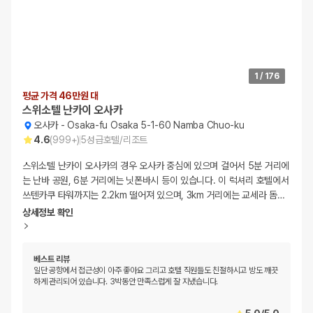
1
/
176
평균 가격 46만원 대
스위소텔 난카이 오사카
오사카
-
Osaka-fu Osaka 5-1-60 Namba Chuo-ku
4.6
(
999+
)
5
성급
호텔/리조트
스위소텔 난카이 오사카의 경우 오사카 중심에 있으며 걸어서 5분 거리에
는 난바 공원, 6분 거리에는 닛폰바시 등이 있습니다. 이 럭셔리 호텔에서
쓰텐카쿠 타워까지는 2.2km 떨어져 있으며, 3km 거리에는 교세라 돔
…
상세정보 확인
베스트 리뷰
일단 공항에서 접근성이 아주 좋아요 그리고 호텔 직원들도 친절하시고 방도 깨끗
하게 관리되어 있습니다. 3박동안 만족스럽게 잘 지냈습니다.