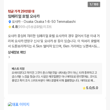
1
/
193
평균 가격 29만원 대
임페리얼 호텔 오사카
오사카
-
Osaka Osaka 1-8-50 Temmabashi
4.8
(
999+
)
5
성급
호텔/리조트
오사카 중심에 자리한 임페리얼 호텔 오사카의 경우 걸어서 5분 이내 거
리에 오사카 덴망구 신사 및 오사카 성 등이 있습니다. 이 럭셔리 호텔에
서 도톤보리까지는 4.5km 떨어져 있으며, 6km 거리에는 닛폰바시도
…
상세정보 확인
베스트 리뷰
오래되었다고 하지만 그것이 촌스러운것을 나타내는것이 아닌, 되려 중후하고 고
급스러운 느낌을 줬습니다. 시설은 깨끗할뿐만 아니여러모로 편리했어요. 조식도
좋았고 특히 조식 스위트부분이 여타 호텔에 비해 훌륭했습니다. 여러모로 왜
…
5.0
/
5.0