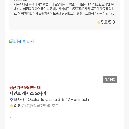
새로지어진 우메다지역호텔이라 말잇못~ 피콕엘리 라운지에서 와인한잔하면 숙
박비가 아깝지않아요 객실넓고 새거새거하고 그랑프론오사카 루쿠아와 구름다리
로 잘 이어져있어서 쇼핑하기에도좋고 단점으로는 힐튼무료조식손님들이 많아
…
5.0
/
5.0
1
/
145
평균 가격 98만원 대
세인트 레지스 오사카
오사카
-
Osaka-fu Osaka 3-6-12 Honmachi
4.8
(
770
)
5
성급
호텔/리조트
…