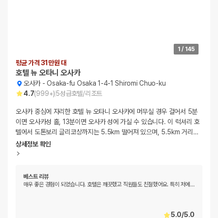
1
/
145
평균 가격 31만원 대
호텔 뉴 오타니 오사카
오사카
-
Osaka-fu Osaka 1-4-1 Shiromi Chuo-ku
4.7
(
999+
)
5
성급
호텔/리조트
오사카 중심에 자리한 호텔 뉴 오타니 오사카에 머무실 경우 걸어서 5분
이면 오사카성 홀, 13분이면 오사카 성에 가실 수 있습니다. 이 럭셔리 호
텔에서 도톤보리 글리코상까지는 5.5km 떨어져 있으며, 5.5km 거리
…
상세정보 확인
베스트 리뷰
매우 좋은 경험이 되었습니다. 호텔은 깨끗했고 직원들도 친절했어요. 특히 저에
…
5.0
/
5.0