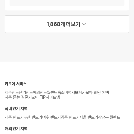
1,868개 더보기
카모아 서비스
제주렌트
단기렌트
해외렌트
월렌트
숙소
여행자보험
카모아 회원 혜택
자주 묻는 질문
카모아 TIP
사이트맵
국내 인기 지역
제주 렌트카
부산 렌트카
여수 렌트카
경주 렌트카
서울 렌트카
강남구 월렌트
해외 인기 지역