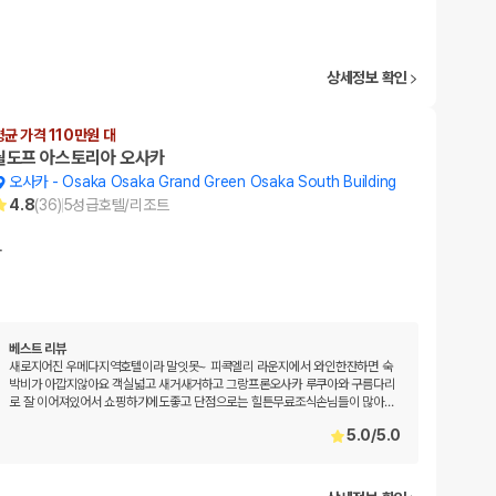
상세정보 확인
평균 가격 110만원 대
월도프 아스토리아 오사카
오사카
-
Osaka Osaka Grand Green Osaka South Building
4.8
(
36
)
5
성급
호텔/리조트
…
베스트 리뷰
새로지어진 우메다지역호텔이라 말잇못~ 피콕엘리 라운지에서 와인한잔하면 숙
박비가 아깝지않아요 객실넓고 새거새거하고 그랑프론오사카 루쿠아와 구름다리
로 잘 이어져있어서 쇼핑하기에도좋고 단점으로는 힐튼무료조식손님들이 많아
…
5.0
/
5.0