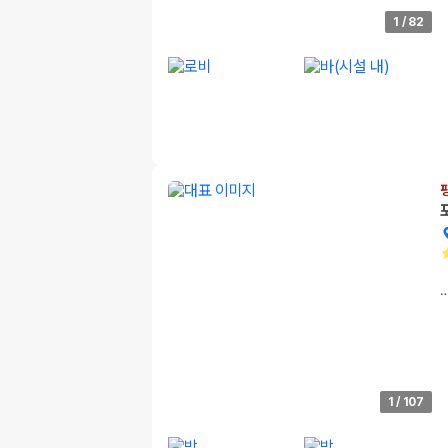
1
/
82
1
/
107