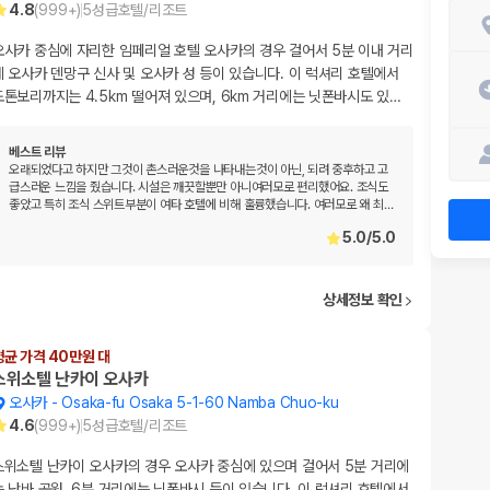
4.8
(
999+
)
5
성급
호텔/리조트
오사카 중심에 자리한 임페리얼 호텔 오사카의 경우 걸어서 5분 이내 거리
에 오사카 덴망구 신사 및 오사카 성 등이 있습니다. 이 럭셔리 호텔에서
도톤보리까지는 4.5km 떨어져 있으며, 6km 거리에는 닛폰바시도 있
…
베스트 리뷰
오래되었다고 하지만 그것이 촌스러운것을 나타내는것이 아닌, 되려 중후하고 고
급스러운 느낌을 줬습니다. 시설은 깨끗할뿐만 아니여러모로 편리했어요. 조식도
좋았고 특히 조식 스위트부분이 여타 호텔에 비해 훌륭했습니다. 여러모로 왜 최
…
5.0
/
5.0
상세정보 확인
평균 가격 40만원 대
스위소텔 난카이 오사카
오사카
-
Osaka-fu Osaka 5-1-60 Namba Chuo-ku
4.6
(
999+
)
5
성급
호텔/리조트
스위소텔 난카이 오사카의 경우 오사카 중심에 있으며 걸어서 5분 거리에
는 난바 공원, 6분 거리에는 닛폰바시 등이 있습니다. 이 럭셔리 호텔에서