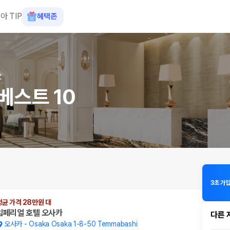
아 TIP
혜택존
요
베스트 10
3초 가
평균 가격 28만원 대
임페리얼 호텔 오사카
다른 
오사카
-
Osaka Osaka 1-8-50 Temmabashi