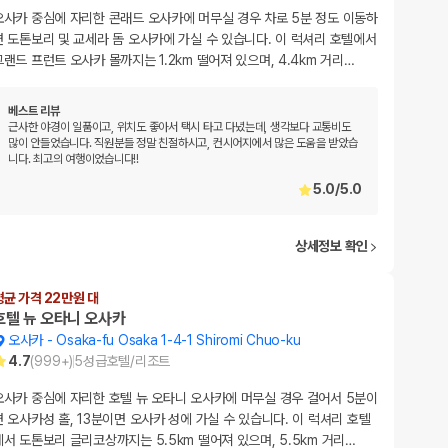
오사카 중심에 자리한 콘래드 오사카에 머무실 경우 차로 5분 정도 이동하
면 도톤보리 및 교세라 돔 오사카에 가실 수 있습니다. 이 럭셔리 호텔에서
그랜드 프런트 오사카 몰까지는 1.2km 떨어져 있으며, 4.4km 거리
…
베스트 리뷰
근사한 야경이 일품이고, 위치도 좋아서 택시 타고 다녔는데, 생각보다 교통비도
많이 안들었습니다. 직원분들 정말 친절하시고, 컨시어지에서 많은 도움을 받았습
니다. 최고의 여행이었습니다!!
5.0
/
5.0
상세정보 확인
평균 가격 22만원 대
호텔 뉴 오타니 오사카
오사카
-
Osaka-fu Osaka 1-4-1 Shiromi Chuo-ku
4.7
(
999+
)
5
성급
호텔/리조트
오사카 중심에 자리한 호텔 뉴 오타니 오사카에 머무실 경우 걸어서 5분이
면 오사카성 홀, 13분이면 오사카 성에 가실 수 있습니다. 이 럭셔리 호텔
에서 도톤보리 글리코상까지는 5.5km 떨어져 있으며, 5.5km 거리
…