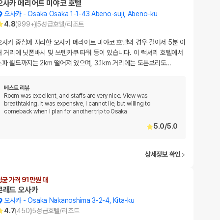
오사카 메리어트 미야코 호텔
오사카
-
Osaka Osaka 1-1-43 Abeno-suji, Abeno-ku
4.8
(
999+
)
5
성급
호텔/리조트
오사카 중심에 자리한 오사카 메리어트 미야코 호텔의 경우 걸어서 5분 이
내 거리에 닛폰바시 및 쓰텐카쿠 타워 등이 있습니다. 이 럭셔리 호텔에서
스파 월드까지는 2km 떨어져 있으며, 3.1km 거리에는 도톤보리도
…
베스트 리뷰
Room was excellent, and staffs are very nice. View was
breathtaking. It was expensive, I cannot lie, but willing to
comeback when I plan for another trip to Osaka
5.0
/
5.0
상세정보 확인
평균 가격 91만원 대
콘래드 오사카
오사카
-
Osaka Nakanoshima 3-2-4, Kita-ku
4.7
(
450
)
5
성급
호텔/리조트