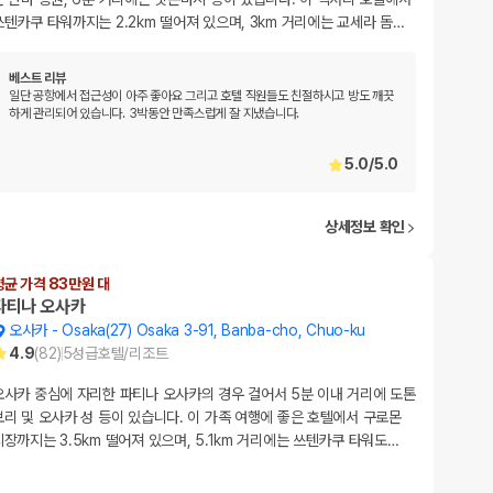
쓰텐카쿠 타워까지는 2.2km 떨어져 있으며, 3km 거리에는 교세라 돔
…
베스트 리뷰
일단 공항에서 접근성이 아주 좋아요 그리고 호텔 직원들도 친절하시고 방도 깨끗
하게 관리되어 있습니다. 3박동안 만족스럽게 잘 지냈습니다.
5.0
/
5.0
상세정보 확인
평균 가격 83만원 대
파티나 오사카
오사카
-
Osaka(27) Osaka 3-91, Banba-cho, Chuo-ku
4.9
(
82
)
5
성급
호텔/리조트
오사카 중심에 자리한 파티나 오사카의 경우 걸어서 5분 이내 거리에 도톤
보리 및 오사카 성 등이 있습니다. 이 가족 여행에 좋은 호텔에서 구로몬
시장까지는 3.5km 떨어져 있으며, 5.1km 거리에는 쓰텐카쿠 타워도
…