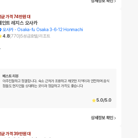
상세정보 확인
평균 가격 74만원 대
세인트 레지스 오사카
오사카
-
Osaka-fu Osaka 3-6-12 Honmachi
4.8
(
770
)
5
성급
호텔/리조트
…
베스트 리뷰
아주친절하고 청결합니다. 숙소 근처가 조용하고 깨끗한 지역이라 안전하며 음식
점들도 현지인들 상대하는 곳이라 정갈하고 가격도 좋습니다
5.0
/
5.0
상세정보 확인
평균 가격 39만원 대