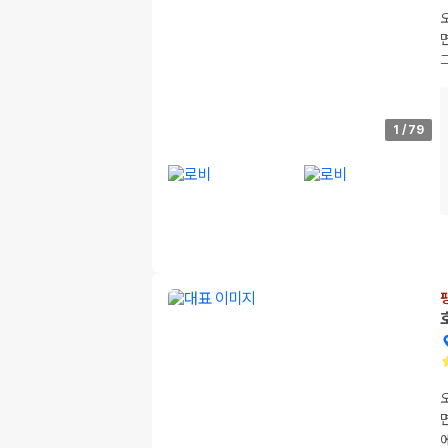
1
/
79