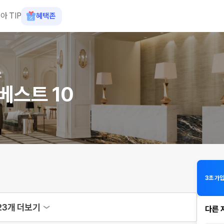
아 TIP
혜택존
요
베스트 10
3초 가
23개 더보기
다른 