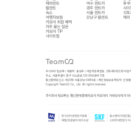
해외렌트
여수 렌트카
후쿠
월렌트
경주 렌트카
사이
숙소
서울 렌트카
삿포
여행자보험
강남구 월렌트
해외
카모아 회원 혜택
자주 묻는 질문
카모아 TIP
사이트맵
주식회사 팀오투 | 대표자: 홍성주 | 사업자등록번호: 286-88-00238
사업
주소: 서울특별시 중구 서소문로 120 ENA센터 11층
통신판매업신고: 제2019-서울강남-04914호 | 개인정보보호책임자: 인정환
Copyright TeamO2 Co., Ltd. All rights reserved.
주식회사 팀오투는 통신판매중개자로서 카모아의 거래당사자가 아니며