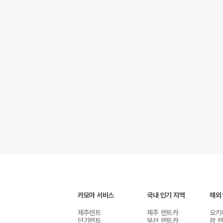
카모아 서비스
국내 인기 지역
해외
제주렌트
제주 렌트카
오키
단기렌트
부산 렌트카
괌 