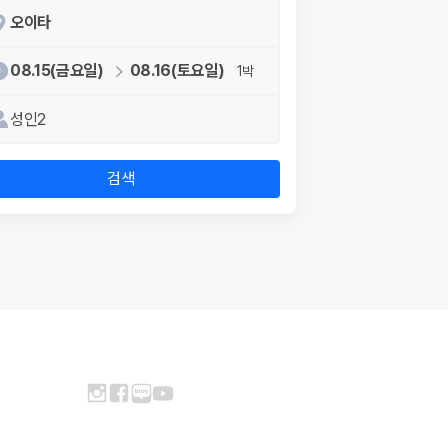
오이타
08.15(금요일)
08.16(토요일)
1박
성인2
검색