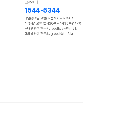
고객센터
1544-5344
매일(공휴일 포함) 오전 9시 ~ 오후 6시
점심시간 오후 12시30분 ~ 1시30분 (1시간)
국내 법인·제휴 문의: feedback@tm2.kr
해외 법인·제휴 문의: global@tm2.kr