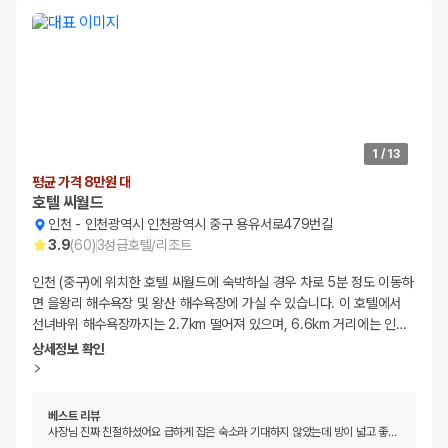
1
/
13
평균 가격 8만원 대
호텔 씨월드
인천
-
인천광역시 인천광역시 중구 용유서로479번길
3.9
(
60
)
3
성급
호텔/리조트
인천 (중구)에 위치한 호텔 씨월드에 숙박하실 경우 차로 5분 정도 이동하
면 을왕리 해수욕장 및 왕산 해수욕장에 가실 수 있습니다. 이 호텔에서
선녀바위 해수욕장까지는 2.7km 떨어져 있으며, 6.6km 거리에는 인
…
상세정보 확인
베스트 리뷰
사장님 진짜 친절하셨어요 급하게 잡은 숙소라 기대하지 않았는데 방이 넓고 좋
…