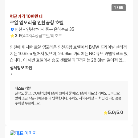
1
/
95
평균 가격 10만원 대
로얄 엠포리움 인천공항 호텔
인천
-
인천광역시 중구 은하수로 35
3.9
(
403
)
4
성급
호텔/리조트
인천에 위치한 로얄 엠포리움 인천공항 호텔에서 BMW 드라이빙 센터까
지는 10.9km 떨어져 있으며, 26.9km 거리에는 NC 큐브 커넬워크도 있
습니다. 이 해변 호텔에서 송도 센트럴 파크까지는 28.8km 떨어져 있
…
상세정보 확인
베스트 리뷰
산책도 좋고. CU편의점이 1층에 있어서 좋아요. 1층에 베트남 커피도 굿이고요.
방이 조금 작은거 빼고는 다 만족합니다. 주차도 지하주차장 다 차면 건너편 공용
주차장 무료이고요.
5.0
/
5.0