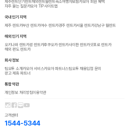
제주렌트
단기렌트
해외렌트
월렌트
숙소
여행자보험
카모아 회원 혜택
자주 묻는 질문
카모아 TIP
사이트맵
국내 인기 지역
제주 렌트카
부산 렌트카
여수 렌트카
경주 렌트카
서울 렌트카
강남구 월렌트
해외 인기 지역
오키나와 렌트카
괌 렌트카
후쿠오카 렌트카
사이판 렌트카
삿포로 렌트카
해외 편도 렌트카
회사 정보
팀오투 소개
카모아 서비스
카모아 파트너스
팀오투 채용
입점 문의
광고 제휴 파트너
통합 약관
개인정보 처리방침
이용약관
고객센터
1544-5344