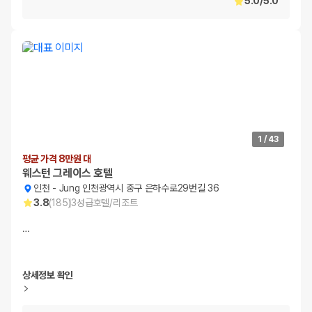
5.0
/
5.0
1
/
43
평균 가격 8만원 대
웨스턴 그레이스 호텔
인천
-
Jung 인천광역시 중구 은하수로29번길 36
3.8
(
185
)
3
성급
호텔/리조트
…
상세정보 확인