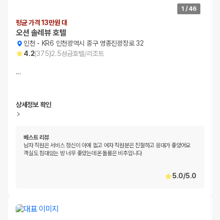
1
/
46
평균 가격 13만원 대
오션 솔레뷰 호텔
인천
-
KR6 인천광역시 중구 영종진광장로 32
4.2
(
375
)
2.5
성급
호텔/리조트
…
상세정보 확인
베스트 리뷰
남자 직원은 서비스 정신이 아예 없고 여자 직원분은 친절하고 응대가 좋았어요
객실도 침대있는 방 너무 좋았는데 온돌룸은 비추입니다
5.0
/
5.0