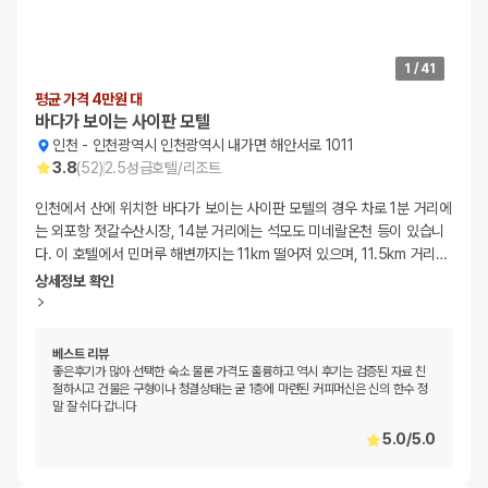
1
/
41
평균 가격 4만원 대
바다가 보이는 사이판 모텔
인천
-
인천광역시 인천광역시 내가면 해안서로 1011
3.8
(
52
)
2.5
성급
호텔/리조트
인천에서 산에 위치한 바다가 보이는 사이판 모텔의 경우 차로 1분 거리에
는 외포항 젓갈수산시장, 14분 거리에는 석모도 미네랄온천 등이 있습니
다. 이 호텔에서 민머루 해변까지는 11km 떨어져 있으며, 11.5km 거리
…
상세정보 확인
베스트 리뷰
좋은후기가 많아 선택한 숙소 물론 가격도 훌륭하고 역시 후기는 검증된 자료 친
절하시고 건물은 구형이나 청결상태는 굳 1층에 마련된 커피머신은 신의 한수 정
말 잘 쉬다 갑니다
5.0
/
5.0