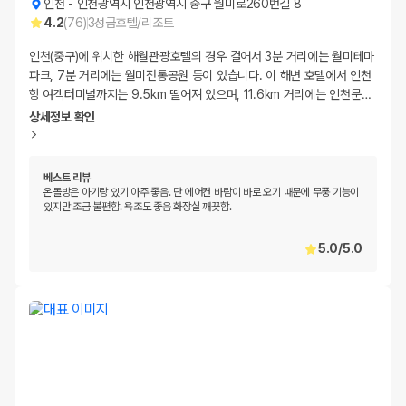
인천
-
인천광역시 인천광역시 중구 월미로260번길 8
4.2
(
76
)
3
성급
호텔/리조트
인천(중구)에 위치한 해월관광호텔의 경우 걸어서 3분 거리에는 월미테마
파크, 7분 거리에는 월미전통공원 등이 있습니다. 이 해변 호텔에서 인천
항 여객터미널까지는 9.5km 떨어져 있으며, 11.6km 거리에는 인천문
…
상세정보 확인
베스트 리뷰
온돌방은 아기랑 있기 아주 좋음. 단 에어컨 바람이 바로 오기 때문에 무풍 기능이
있지만 조금 불편함. 욕조도 좋음 화장실 깨끗함.
5.0
/
5.0