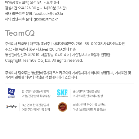
매일(공휴일 포함) 오전 9시 ~ 오후 6시
점심시간 오후 12시30분 ~ 1시30분 (1시간)
국내 법인·제휴 문의: feedback@tm2.kr
해외 법인·제휴 문의: global@tm2.kr
주식회사 팀오투 | 대표자: 홍성주 | 사업자등록번호: 286-88-00238
사업자정보확인
주소: 서울특별시 중구 서소문로 120 ENA센터 11층
통신판매업신고: 제2019-서울강남-04914호 | 개인정보보호책임자: 인정환
Copyright TeamO2 Co., Ltd. All rights reserved.
주식회사 팀오투는 통신판매중개자로서 카모아의 거래당사자가 아니며 상품정보, 거래조건 및
거래에 관련한 의무와 책임은 각 판매자에게 있습니다.