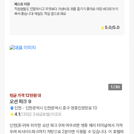
베스트 리뷰
직원분들도 친절하시고 무엇보다 가성비로 뷰를 즐기기 좋아요 아침 바다뷰가 이
뻐서 좋습니다! 배달도 객실 앞으로 와요
5.0
/
5.0
1
/
30
평균 가격 12만원 대
오션 파크 9
인천
-
인천광역시 인천광역시 중구 영종진광장로 10
4.1
(
136
)
2.5
성급
호텔/리조트
인천(중구)에 위치한 오션 파크 9에 머무르면 영종 페리 터미널에서 가까
우며 씨사이드파크까지 차량으로 2분이면 이동할 수 있습니다. 이 호텔에