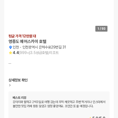
1
/
93
평균 가격 12만원 대
영종도 에어스카이 호텔
인천
-
인천광역시 은하수로29번길 31
4.4
(
999+
)
3.5
성급
호텔/리조트
…
상세정보 확인
베스트 리뷰
강아지와 딸하고 2박3일로 여행 갔는데 무척 깨끗하고 주변 먹거리나 인스타에서
볼만한 맛집 카페 등등 많았고 엄청 좋았어요. 조만간 또 올 예정입니다.