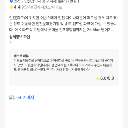
인천
-
인천광역시 중구 서해대로417번길 1
4.4
(
95
)
4
성급
레지던스/아파트
인천(중구)에 위치한 어반스테이 인천 차이나타운에 머무실 경우 차로 10
분 정도 이동하면 인천문학경기장 및 송도 센트럴 파크에 가실 수 있습니
다. 이 아파트식 호텔에서 롯데몰 김포공항점까지는 25.5km 떨어져
…
상세정보 확인
베스트 리뷰
이불도 깨끗하고 전체적으로 다 깨끗하고 좋았다. 친구들과 시끄러웠는데 클레임
도 없었고, 중간에 와인타개가 잘 안돼서 문의했더니 바로 가져다 주셨다.다음에
도 또 이용할 의사가 있다. 단 뷰는 기대 안하는게 좋을 듯하다
5.0
/
5.0