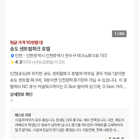
1
/
69
평균 가격 10만원 대
송도 센트럴파크 호텔
인천
-
인천광역시 인천광역시 연수구 테크노파크로 193
4.3
(
999+
)
4
성급
호텔/리조트
인천(송도)에 위치한 송도 센트럴파크 호텔에 머무실 경우 차로 1분이면
송도 센트럴 파크에, 9분이면 인천문학경기장에 가실 수 있습니다. 이 호
텔에서 NC 큐브 커넬워크까지는 0.3km 떨어져 있으며, 0.5km 거리
…
상세정보 확인
베스트 리뷰
시설/주차위치 모두 좋습니다. 침대도 아주 좋구요. 매우 만족입니다. 다만, 복도의
카페트가 썩었는지 냄새가 심하게 납니다. 환기를 하시던지 카페트를 교체하셔야
할것 같아요. 시설과 침실의 컨디션은 좋았습니다. 서랍안에, 전에 사용한 사
…