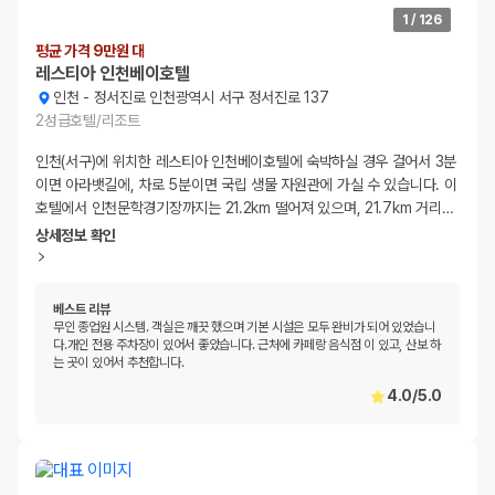
1
/
126
평균 가격 9만원 대
레스티아 인천베이호텔
인천
-
정서진로 인천광역시 서구 정서진로 137
2
성급
호텔/리조트
인천(서구)에 위치한 레스티아 인천베이호텔에 숙박하실 경우 걸어서 3분
이면 아라뱃길에, 차로 5분이면 국립 생물 자원관에 가실 수 있습니다. 이
호텔에서 인천문학경기장까지는 21.2km 떨어져 있으며, 21.7km 거리
…
상세정보 확인
베스트 리뷰
무인 종업원 시스템. 객실은 깨끗 했으며 기본 시설은 모두 완비가 되어 있었습니
다.개인 전용 주차장이 있어서 좋았습니다. 근처에 카페랑 음식점 이 있고, 산보 하
는 곳이 있어서 추천합니다.
4.0
/
5.0