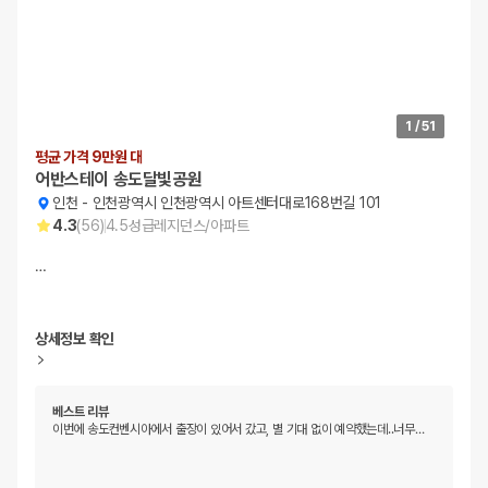
1
/
51
평균 가격 9만원 대
어반스테이 송도달빛공원
인천
-
인천광역시 인천광역시 아트센터대로168번길 101
4.3
(
56
)
4.5
성급
레지던스/아파트
…
상세정보 확인
베스트 리뷰
이번에 송도컨벤시아에서 출장이 있어서 갔고, 별 기대 없이 예약했는데..너무
…