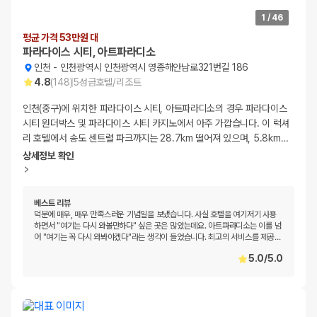
1
/
46
평균 가격 53만원 대
파라다이스 시티, 아트파라디소
인천
-
인천광역시 인천광역시 영종해안남로321번길 186
4.8
(
148
)
5
성급
호텔/리조트
인천(중구)에 위치한 파라다이스 시티, 아트파라디소의 경우 파라다이스
시티 원더박스 및 파라다이스 시티 카지노에서 아주 가깝습니다. 이 럭셔
리 호텔에서 송도 센트럴 파크까지는 28.7km 떨어져 있으며, 5.8km
…
상세정보 확인
베스트 리뷰
덕분에 매우, 매우 만족스러운 기념일을 보냈습니다. 사실 호텔을 여기저기 사용
하면서 "여기는 다시 와볼만하다" 싶은 곳은 많았는데요. 아트파라디소는 이를 넘
어 "여기는 꼭 다시 와봐야겠다"라는 생각이 들었습니다. 최고의 서비스를 제공
…
5.0
/
5.0