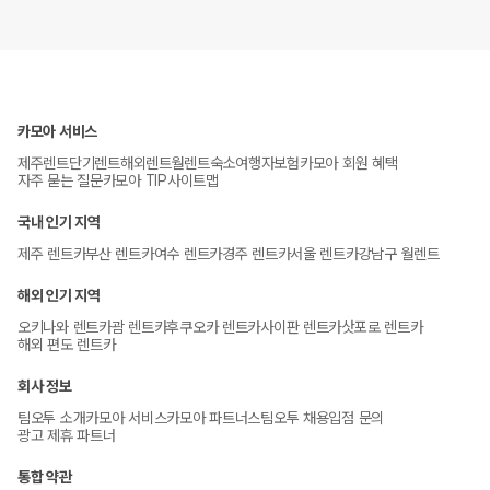
카모아 서비스
제주렌트
단기렌트
해외렌트
월렌트
숙소
여행자보험
카모아 회원 혜택
자주 묻는 질문
카모아 TIP
사이트맵
국내 인기 지역
제주 렌트카
부산 렌트카
여수 렌트카
경주 렌트카
서울 렌트카
강남구 월렌트
해외 인기 지역
오키나와 렌트카
괌 렌트카
후쿠오카 렌트카
사이판 렌트카
삿포로 렌트카
해외 편도 렌트카
회사 정보
팀오투 소개
카모아 서비스
카모아 파트너스
팀오투 채용
입점 문의
광고 제휴 파트너
통합 약관