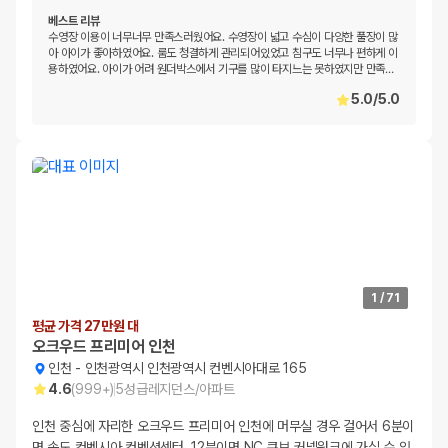
베스트 리뷰
수영장 이용이 너무너무 만족스러웠어요. 수영장이 넓고 수심이 다양한 풀장이 많
아 아이가 좋아하였어요. 룸도 청결하게 관리되어있었고 침구도 너무나 편하게 이
용하였어요. 아이가 어려 원더박스에서 기구를 많이 타지느는 못하였지만 만족
…
5.0
/
5.0
1
/
71
평균 가격 27만원 대
오크우드 프리미어 인천
인천
-
인천광역시 인천광역시 컨벤시아대로 165
4.6
(
999+
)
5
성급
레지던스/아파트
인천 중심에 자리한 오크우드 프리미어 인천에 머무실 경우 걸어서 6분이
면 송도 컨벤시아 컨벤션센터, 12분이면 NC 큐브 커넬워크에 가실 수 있