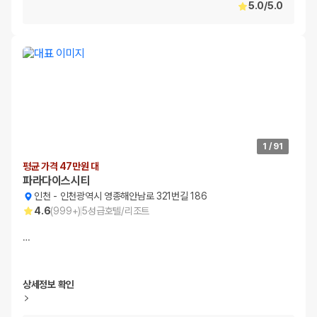
5.0
/
5.0
1
/
91
평균 가격 47만원 대
파라다이스시티
인천
-
인천광역시 영종해안남로 321번길 186
4.6
(
999+
)
5
성급
호텔/리조트
…
상세정보 확인