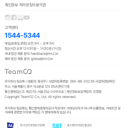
개인정보 처리방침
이용약관
고객센터
1544-5344
매일(공휴일 포함) 오전 9시 ~ 오후 6시
점심시간 오후 12시30분 ~ 1시30분 (1시간)
국내 법인·제휴 문의: feedback@tm2.kr
해외 법인·제휴 문의: global@tm2.kr
주식회사 팀오투 | 대표자: 홍성주 | 사업자등록번호: 286-88-00238
사업자정보확인
주소: 서울특별시 중구 서소문로 120 ENA센터 11층
통신판매업신고: 제2019-서울강남-04914호 | 개인정보보호책임자: 인정환
Copyright TeamO2 Co., Ltd. All rights reserved.
주식회사 팀오투는 통신판매중개자로서 카모아의 거래당사자가 아니며 상품정보, 거래조건 및
거래에 관련한 의무와 책임은 각 판매자에게 있습니다.