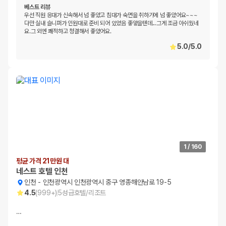
베스트 리뷰
우선 직원 응대가 신속해서 넘 좋았고 침대가 숙면을 취하기에 넘 좋았어요~~~
다만 실내 슬니퍼가 인원대로 준비 되어 있었음 좋앟을텐데...그게 조금 아쉬웠네
요.그 외엔 쾌적하고 청결해서 좋았어요.
5.0
/
5.0
1
/
160
평균 가격 21만원 대
네스트 호텔 인천
인천
-
인천광역시 인천광역시 중구 영종해안남로 19-5
4.5
(
999+
)
5
성급
호텔/리조트
…