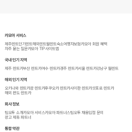
카모아 서비스
제주렌트
단기렌트
해외렌트
월렌트
숙소
여행자보험
카모아 회원 혜택
자주 묻는 질문
카모아 TIP
사이트맵
국내 인기 지역
제주 렌트카
부산 렌트카
여수 렌트카
경주 렌트카
서울 렌트카
강남구 월렌트
해외 인기 지역
오키나와 렌트카
괌 렌트카
후쿠오카 렌트카
사이판 렌트카
삿포로 렌트카
해외 편도 렌트카
회사 정보
팀오투 소개
카모아 서비스
카모아 파트너스
팀오투 채용
입점 문의
광고 제휴 파트너
통합 약관