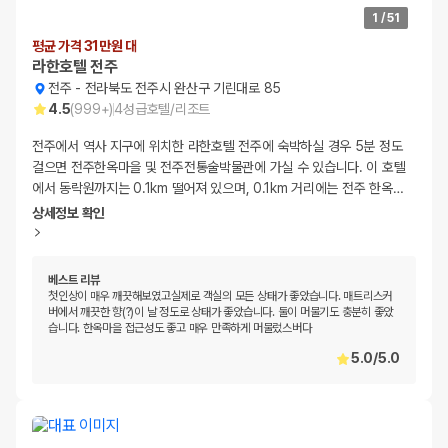
1
/
51
평균 가격 31만원 대
라한호텔 전주
전주
-
전라북도 전주시 완산구 기린대로 85
4.5
(
999+
)
4
성급
호텔/리조트
전주에서 역사 지구에 위치한 라한호텔 전주에 숙박하실 경우 5분 정도
걸으면 전주한옥마을 및 전주전통술박물관에 가실 수 있습니다. 이 호텔
에서 동락원까지는 0.1km 떨어져 있으며, 0.1km 거리에는 전주 한옥
…
상세정보 확인
베스트 리뷰
첫인상이 매우 깨끗해보였고실제로 객실의 모든 상태가 좋았습니다. 매트리스커
버에서 깨끗한 향(?)이 날 정도로 상태가 좋았습니다. 둘이 머물기도 충분히 좋았
습니다. 한옥마을 접근성도 좋고 매우 만족하게 머물렀스버다
5.0
/
5.0