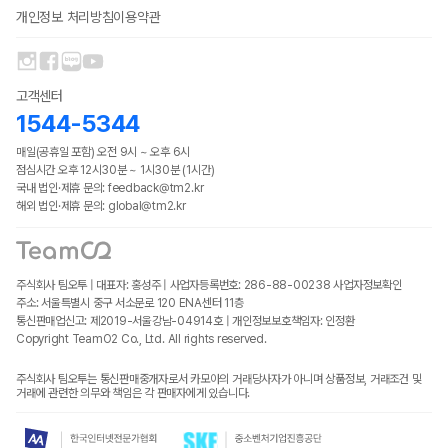
개인정보 처리방침
이용약관
고객센터
1544-5344
매일(공휴일 포함) 오전 9시 ~ 오후 6시
점심시간 오후 12시30분 ~ 1시30분 (1시간)
국내 법인·제휴 문의: feedback@tm2.kr
해외 법인·제휴 문의: global@tm2.kr
주식회사 팀오투 | 대표자: 홍성주 | 사업자등록번호: 286-88-00238
사업자정보확인
주소: 서울특별시 중구 서소문로 120 ENA센터 11층
통신판매업신고: 제2019-서울강남-04914호 | 개인정보보호책임자: 인정환
Copyright TeamO2 Co., Ltd. All rights reserved.
주식회사 팀오투는 통신판매중개자로서 카모아의 거래당사자가 아니며 상품정보, 거래조건 및
거래에 관련한 의무와 책임은 각 판매자에게 있습니다.