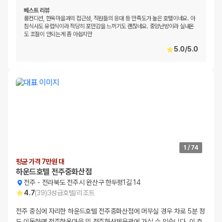
베스트 리뷰
룸컨디션, 한옥마을과의 접근성, 직원들의 응대 등 만족도가 높은 호텔이네요. 아
침식사도 유럽식이라 적당히 포만감을 느끼기도 괜찮네요. 중앙난방이라 실내온
도 조절이 안되는게 좀 아쉽지만
5.0
/
5.0
1
/
74
평균 가격 7만원 대
하운드호텔 전주중화산점
전주
-
전라북도 전주시 완산구 한두평1길 14
4.7
(
39
)
3
성급
호텔/리조트
전주 중심에 자리한 하운드호텔 전주중화산점에 머무실 경우 차로 5분 정
도 이동하면 전주한옥마을 및 전주화산체육관에 가실 수 있습니다. 이 호