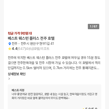
1
/
67
평균 가격 9만원 대
베스트 웨스턴 플러스 전주 호텔
전주
-
전주시 완산구 현무1길 41
4.4
(
647
)
4
성급
호텔/리조트
전주에 위치한 베스트 웨스턴 플러스 전주 호텔에 머무실 경우 15분 정도
걸으면 전주한옥마을 및 전주 시청에 가실 수 있습니다. 이 호텔에서 객리
단길까지는 0.5km 떨어져 있으며, 0.7km 거리에는 전주 풍패지관도
…
상세정보 확인
베스트 리뷰
너무 좋았어요! 완전 깔끔하고, 호텔 내 없는 시설 없고, 한옥마을이랑도 가깝고 영
화의 거리랑은 바로 옆에 붙어있어서 위치도 완벽해요~