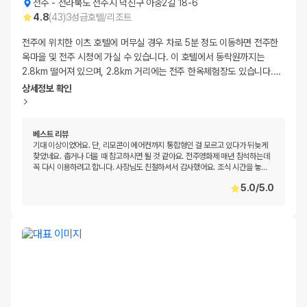
전주
-
전라북도 전주시 덕진구 아중2길 18-6
4.8
(
43
)
3
성급
호텔/리조트
전주에 위치한 이츠 호텔에 머무실 경우 차로 5분 정도 이동하면 전주한
옥마을 및 전주 시청에 가실 수 있습니다. 이 호텔에서 동락원까지는
2.8km 떨어져 있으며, 2.8km 거리에는 전주 한옥체험장도 있습니다.
…
상세정보 확인
베스트 리뷰
기대 이상이었어요. 단, 리모콘이 에어컨까지 통합형인 걸 모르고 있다가 뒤늦게
찾았네요. 춥거나 더울 때 참고하시면 될 것 같아요. 전주영화제 매년 참석하는데
꼭 다시 이용하려고 합니다. 사장님도 친절하셔서 감사했어요. 조식 시간을 놓
…
5.0
/
5.0