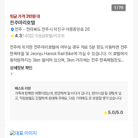
1
/
75
평균 가격 3만원 대
전주마리호텔
전주
-
전라북도 전주시 덕진구 아중중앙로 26
4.3
(
140
)
2.5
성급
호텔/리조트
전주에 위치한 전주마리호텔에 머무실 경우 차로 5분 정도 이동하면 전주
한옥마을 및 Jeonju Hanok Rail Bike에 가실 수 있습니다. 이 호텔에서
동락원까지는 3km 떨어져 있으며, 3km 거리에는 전주 한옥체험장도
…
상세정보 확인
베스트 리뷰
가족과 함께한 여행이었는데, 편안하게 잘 쉬다가 갑니다, 편의시설 잘 갖춰져 있
고, 직원분들도 친절하게 응대해 주세요, 다음 기회에도 또 방문할 생각 있습니다
5.0
/
5.0