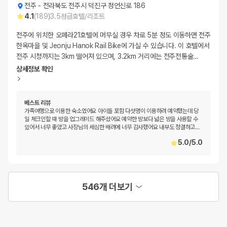
전주
-
전라북도 전주시 덕진구 정언신로 186
4.1
(
189
)
3.5
성급
호텔/리조트
전주에 위치한 오페라21호텔에 머무실 경우 차로 5분 정도 이동하면 전주
한옥마을 및 Jeonju Hanok Rail Bike에 가실 수 있습니다. 이 호텔에서
전주 시청까지는 3km 떨어져 있으며, 3.2km 거리에는 전주전통술
…
상세정보 확인
베스트 리뷰
가족여행으로 이용한 숙소였어요 아이들 포함 다섯명이 이용하려 예약했는데 당
일 체크인할 때 방을 업그레이드 해주셨어요 예약한 방보다 넓은 방을 사용할 수
있어서 너무 좋았고 사장님의 세심한 배려에 너무 감사했어요 내부도 청결하고
…
5.0
/
5.0
546개 더보기