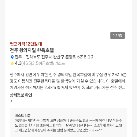
1
/
49
평균 가격 12만원 대
전주 왕의지밀 한옥호텔
전주
-
전라북도 전주시 완산구 춘향로 5218-20
4.3
(
465
)
3.5
성급
호텔/리조트
전주에서 강변에 위치한 전주 왕의지밀 한옥호텔에 머무실 경우 차로 5분
정도 이동하면 전주한옥마을 및 한벽당에 가실 수 있습니다. 이 호텔에서
치명자산 성지까지는 2.4km 떨어져 있으며, 2.5km 거리에는 전주 전
…
상세정보 확인
베스트 리뷰
아침메뉴 세가지는 어떻게 보면 심플하니 좋을수도 있고 누군가 에겐 너무 적을수
도 있을듯 합니다!! 조용하고 한적하니 잘 쉬었다 옴니다~~ 소소하게 놀거리도 있
고 체크인할때 사장님이 주시는 웰컴 붕어빵도 맛있었습니다~~^^