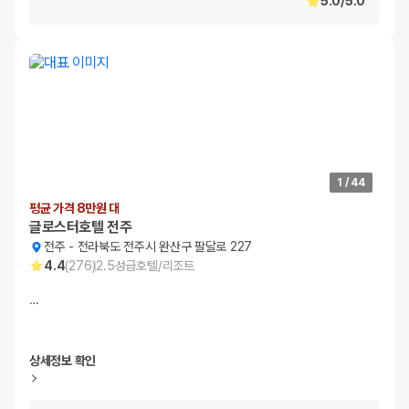
5.0
/
5.0
1
/
44
평균 가격 8만원 대
글로스터호텔 전주
전주
-
전라북도 전주시 완산구 팔달로 227
4.4
(
276
)
2.5
성급
호텔/리조트
…
상세정보 확인