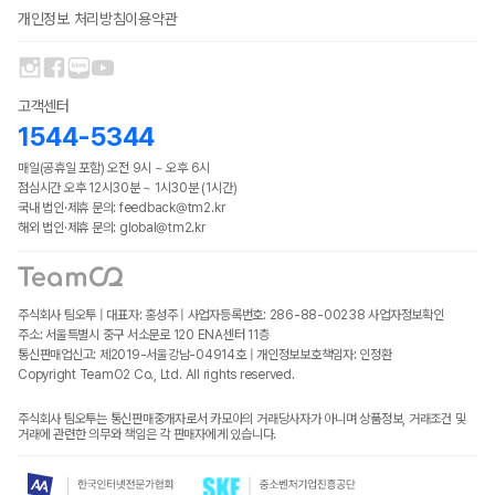
개인정보 처리방침
이용약관
고객센터
1544-5344
매일(공휴일 포함) 오전 9시 ~ 오후 6시
점심시간 오후 12시30분 ~ 1시30분 (1시간)
국내 법인·제휴 문의: feedback@tm2.kr
해외 법인·제휴 문의: global@tm2.kr
주식회사 팀오투 | 대표자: 홍성주 | 사업자등록번호: 286-88-00238
사업자정보확인
주소: 서울특별시 중구 서소문로 120 ENA센터 11층
통신판매업신고: 제2019-서울강남-04914호 | 개인정보보호책임자: 인정환
Copyright TeamO2 Co., Ltd. All rights reserved.
주식회사 팀오투는 통신판매중개자로서 카모아의 거래당사자가 아니며 상품정보, 거래조건 및
거래에 관련한 의무와 책임은 각 판매자에게 있습니다.