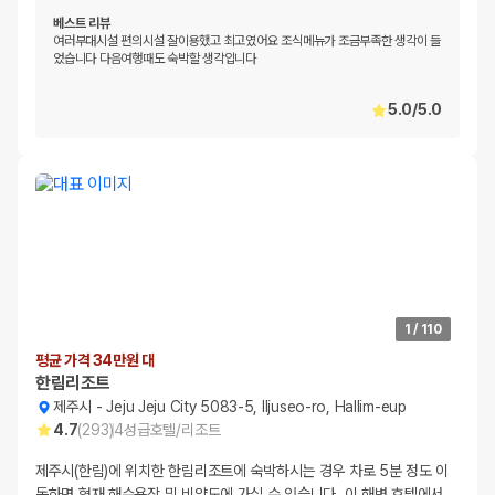
베스트 리뷰
여러부대시설 편의시설 잘이용했고 최고였어요 조식메뉴가 조금부족한 생각이 들
었습니다 다음여행때도 숙박할 생각입니다
5.0
/
5.0
1
/
110
평균 가격 34만원 대
한림리조트
제주시
-
Jeju Jeju City 5083-5, Iljuseo-ro, Hallim-eup
4.7
(
293
)
4
성급
호텔/리조트
제주시(한림)에 위치한 한림리조트에 숙박하시는 경우 차로 5분 정도 이
동하면 협재 해수욕장 및 비양도에 가실 수 있습니다. 이 해변 호텔에서