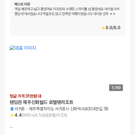
베스트 리뷰
객실 깨끗하고 넓고 좋았어요 리조트라 수영장 스카이풀 넘 좋았네요 아이랄 4박
했는데 아쉬웠습니다 먹을곳도 많고 만족한 여행이었습니다 아이랑 강추 ㅎㅎ
5.0
/
5.0
1
/
50
평균 가격 31만원 대
랜딩관 제주신화월드 호텔앤리조트
서귀포
-
제주특별자치도 서귀포시 신화역사로304번길 38
4.4
(
999+
)
4.5
성급
호텔/리조트
…