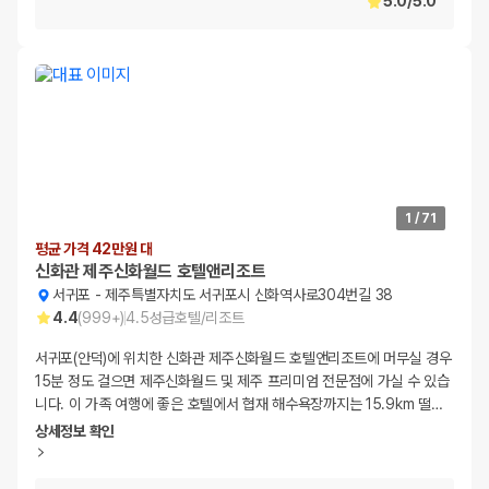
5.0
/
5.0
1
/
71
평균 가격 42만원 대
신화관 제주신화월드 호텔앤리조트
서귀포
-
제주특별자치도 서귀포시 신화역사로304번길 38
4.4
(
999+
)
4.5
성급
호텔/리조트
서귀포(안덕)에 위치한 신화관 제주신화월드 호텔앤리조트에 머무실 경우
15분 정도 걸으면 제주신화월드 및 제주 프리미엄 전문점에 가실 수 있습
니다. 이 가족 여행에 좋은 호텔에서 협재 해수욕장까지는 15.9km 떨
…
상세정보 확인