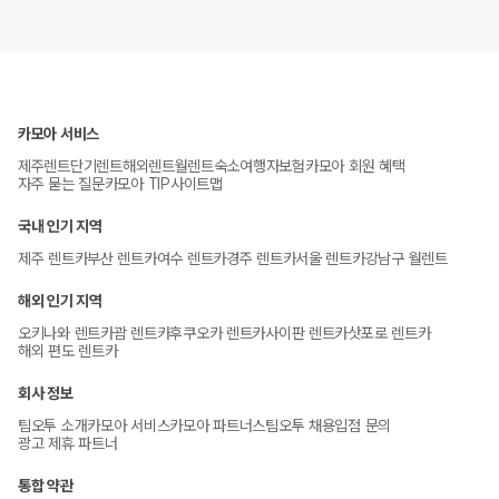
카모아 서비스
제주렌트
단기렌트
해외렌트
월렌트
숙소
여행자보험
카모아 회원 혜택
자주 묻는 질문
카모아 TIP
사이트맵
국내 인기 지역
제주 렌트카
부산 렌트카
여수 렌트카
경주 렌트카
서울 렌트카
강남구 월렌트
해외 인기 지역
오키나와 렌트카
괌 렌트카
후쿠오카 렌트카
사이판 렌트카
삿포로 렌트카
해외 편도 렌트카
회사 정보
팀오투 소개
카모아 서비스
카모아 파트너스
팀오투 채용
입점 문의
광고 제휴 파트너
통합 약관