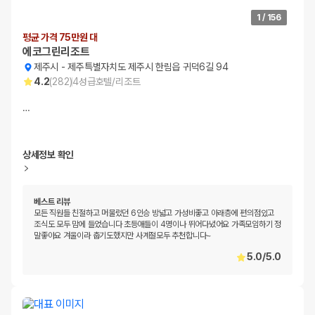
1
/
156
평균 가격 75만원 대
에코그린리조트
제주시
-
제주특별자치도 제주시 한림읍 귀덕6길 94
4.2
(
282
)
4
성급
호텔/리조트
…
상세정보 확인
베스트 리뷰
모든 직원들 친절하고 머물렀던 6인승 방넓고 가성비좋고 아래층에 편의점있고
조식도 모두 맘에 들었습니다 초등애들이 4명이나 뛰어다녔어요 가족모임하기 정
말좋아요 겨울이라 춥기도했지만 사계절모두 추천합니다~
5.0
/
5.0