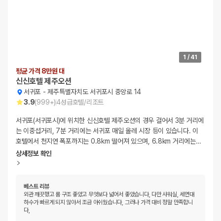
1
/
41
평균 가격 8만원 대
신신호텔 제주오션
서귀포
-
제주특별자치도 서귀포시 중앙로 14
3.9
(
999+
)
4
성급
호텔/리조트
서귀포(서귀포시)에 위치한 신신호텔 제주오션의 경우 걸어서 3분 거리에
는 이중섭거리, 7분 거리에는 서귀포 매일 올레 시장 등이 있습니다. 이
호텔에서 천지연 폭포까지는 0.8km 떨어져 있으며, 6.8km 거리에는
…
상세정보 확인
베스트 리뷰
외관 깨끗했고 룸 구조 좋았고 무엇보다 넓어서 좋았습니다, 다만 샤워실, 세면대
하수가 빠르게 되지 않아서 조금 아쉬웠습니다, 그러나 가격 대비 정말 만족합니
다,