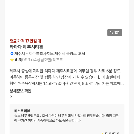
1
/
131
평균 가격 17만원 대
라마다 제주시티홀
제주시
-
제주특별자치도 제주시 중앙로 304
4.3
(
999+
)
4
성급
호텔/리조트
제주시 중심에 자리한 라마다 제주시티홀에 머무실 경우 차로 5분 정도
이동하면 동문시장 및 탑동 해안 광장에 가실 수 있습니다. 이 호텔에서
함덕 해수욕장까지는 14.8km 떨어져 있으며, 8.6km 거리에는 이호해
…
상세정보 확인
베스트 리뷰
슉소 너무 좋았구요.. 조식 가격이 너무 착해서 먹었는데 괜찮았습니다. 출장 때문
에 간거긴 허지만 가족여행으로 가도 좋울둣합니다