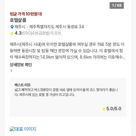
1
/
48
평균 가격 10만원 대
호텔샬롬
제주시
-
제주특별자치도 제주시 동광로 34
4.3
(
690
)
4
성급
호텔/리조트
제주시(제주시 시내)에 위치한 호텔샬롬에 머무실 경우 차로 5분 정도 이
동하면 동문시장 및 탑동 해안 광장에 가실 수 있습니다. 이 호텔에서 함
덕 해수욕장까지는 14.9km 떨어져 있으며, 8.6km 거리에는 이호해수
…
상세정보 확인
베스트 리뷰
넓고 쾌적하고 버스정류장이 호텔 바로 앞에 있어서 올레 코스 찾아가기 좋습니
다. 제주시에 있는 호텔 중 가성비 최고입니다.
5.0
/
5.0