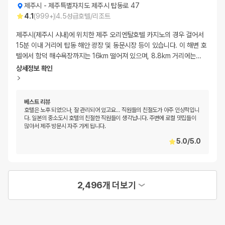
제주시
-
제주특별자치도 제주시 탑동로 47
4.1
(
999+
)
4.5
성급
호텔/리조트
제주시(제주시 시내)에 위치한 제주 오리엔탈호텔 카지노의 경우 걸어서
15분 이내 거리에 탑동 해안 광장 및 동문시장 등이 있습니다. 이 해변 호
텔에서 함덕 해수욕장까지는 16km 떨어져 있으며, 8.8km 거리에는
…
상세정보 확인
베스트 리뷰
호텔은 노후 되었으나, 잘 관리되어 있고요… 직원들의 친절도가 아주 인상적입니
다. 일본의 중소도시 호텔의 친절한 직원들이 생각납니다. 주변에 로컬 맛집들이
많아서 제주 방문시 자주 가게 됩니다.
5.0
/
5.0
2,496개 더보기