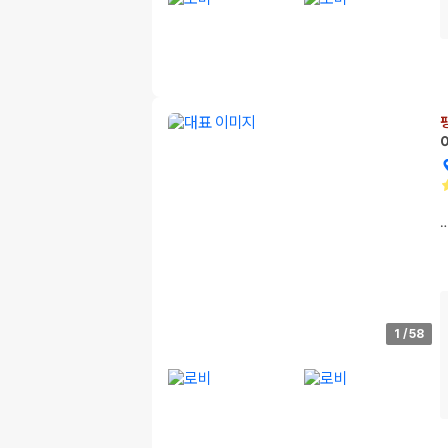
1
/
58