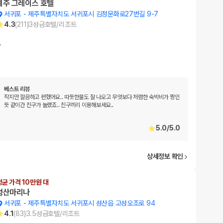
제주 그레이스 호텔
서귀포
-
제주특별자치도 서귀포시 김정문화로27번길 9-7
4.3
(
211
)
3
성급
호텔/리조트
…
베스트 리뷰
작지만 깔끔하고 편했어요.. 따듯한물도 잘 나오고 무엇보다 저렴한 숙박비가 짱인
듯 같이간 친구가 놀랬죠.. 친구끼리 이용해보세요..
5.0
/
5.0
상세정보 확인
평균 가격 10만원 대
성산마리나
서귀포
-
제주특별자치도 서귀포시 성산읍 고성오조로 94
4.1
(
83
)
3.5
성급
호텔/리조트