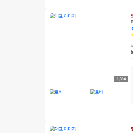
1
/
84