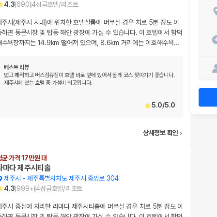
4.3
(
690
)
4
성급
호텔/리조트
제주시(제주시 시내)에 위치한 호텔샬롬에 머무실 경우 차로 5분 정도 이
동하면 동문시장 및 탑동 해안 광장에 가실 수 있습니다. 이 호텔에서 함덕
해수욕장까지는 14.9km 떨어져 있으며, 8.6km 거리에는 이호해수욕
…
베스트 리뷰
넓고 쾌적하고 버스정류장이 호텔 바로 앞에 있어서 올레 코스 찾아가기 좋습니다.
제주시에 있는 호텔 중 가성비 최고입니다.
5.0
/
5.0
상세정보 확인
평균 가격 17만원 대
라마다 제주시티홀
제주시
-
제주특별자치도 제주시 중앙로 304
4.3
(
999+
)
4
성급
호텔/리조트
제주시 중심에 자리한 라마다 제주시티홀에 머무실 경우 차로 5분 정도 이
동하면 동문시장 및 탑동 해안 광장에 가실 수 있습니다. 이 호텔에서 함덕