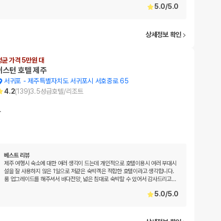
5.0
/
5.0
상세정보 확인
평균 가격 5만원 대
이스턴 호텔 제주
서귀포
-
제주특별자치도 서귀포시 서호중로 65
4.2
(
139
)
3.5
성급
호텔/리조트
…
베스트 리뷰
제주 여행시 숙소에 대한 여러 생각이 드는데 개인적으로 호텔이용시 여러 부대시
설을 잘 사용하지 않은 1일으로 저같은 숙박객은 적합한 호텔이라고 생각합니다.
룸 업그레이드를 해주셔서 바다전망, 넓은 침대로 숙박할 수 있어서 감사드리고
…
5.0
/
5.0