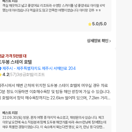
베스트 리뷰
객실 깨끗하고 넓고 좋았어요 리조트라 수영장 스카이풀 넘 좋았네요 아이랄 4박
했는데 아쉬웠습니다 먹을곳도 많고 만족한 여행이었습니다 아이랑 강추 ㅎㅎ
5.0
/
5.0
상세정보 확인
평균 가격 5만원 대
도두봉 스테이 호텔
제주시
-
제주특별자치도 제주시 서해안로 204
4.2
(
57
)
3
성급
호텔/리조트
제주시에서 해변 근처에 위치한 도두봉 스테이 호텔에 머무실 경우 차로
10분 정도 이동하면 이호해수욕장 및 탑동 해안 광장에 가실 수 있습니다.
이 호텔에서 함덕 해수욕장까지는 22.6km 떨어져 있으며, 7.2km 거리
…
베스트 리뷰
22.09.30(토) 방문. 혼자 여행 중 마지막 숙소였고, 재방문의사 있습니다. 체크
아웃날 오전에 숙소 직원분과 함께 도두봉 해안가를 따라 4km런닝에 참여했는데
매우 특별한 경험이었습니다. 이 숙소에서 묵는다면 명상, 요가, 런닝 등 다양한
…