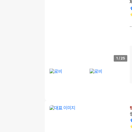
1
/
25