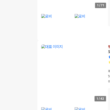
1
/
71
1
/
42