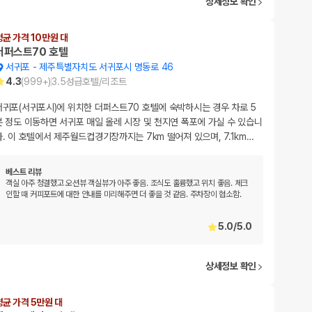
상세정보 확인
평균 가격 10만원 대
더퍼스트70 호텔
서귀포
-
제주특별자치도 서귀포시 명동로 46
4.3
(
999+
)
3.5
성급
호텔/리조트
서귀포(서귀포시)에 위치한 더퍼스트70 호텔에 숙박하시는 경우 차로 5
분 정도 이동하면 서귀포 매일 올레 시장 및 천지연 폭포에 가실 수 있습니
다. 이 호텔에서 제주월드컵경기장까지는 7km 떨어져 있으며, 7.1km
…
베스트 리뷰
객실 아주 청결했고 오션뷰 객실뷰가 아주 좋음. 조식도 훌륭했고 위치 좋음. 체크
인할 때 커피포트에 대한 안내를 미리해주면 더 좋을 것 같음. 주차장이 협소함.
5.0
/
5.0
상세정보 확인
평균 가격 5만원 대