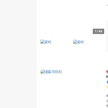
1
/
46