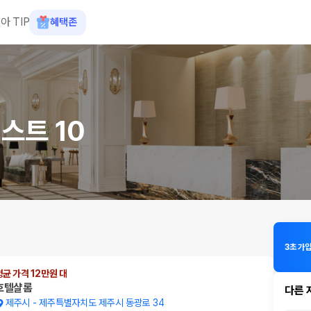
아 TIP
혜택존
스트 10
3초 가입
평균 가격 12만원 대
호텔샬롬
다른 
제주시
-
제주특별자치도 제주시 동광로 34