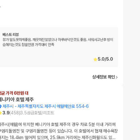
…
베스트 리뷰
뷰가 말도못하게좋음. 깨끗하진않았으나 마루바닥인것도 좋음. 샤워사고난후 방이
습해지는것도 참을만큼 가격대비 만족
5.0
/
5.0
상세정보 확인
평균 가격 6만원 대
베니키아 호텔 제주
제주시
-
제주특별자치도 제주시 애월해안로 554-6
3.9
(
458
)
3.5
성급
호텔/리조트
제주시(애월)에 위치한 베니키아 호텔 제주의 경우 차로 5분 이내 거리에
구엄리돌염전 및 구엄리돌염전 등이 있습니다. 이 호텔에서 협재 해수욕장
까지는 18.4km 떨어져 있으며, 25.9km 거리에는 제주신화월드도 있
…