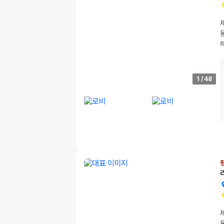
1
/
48