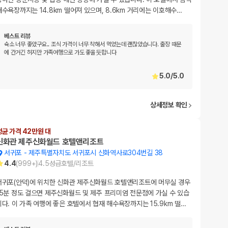
해수욕장까지는 14.8km 떨어져 있으며, 8.6km 거리에는 이호해수
…
베스트 리뷰
슉소 너무 좋았구요.. 조식 가격이 너무 착해서 먹었는데 괜찮았습니다. 출장 때문
에 간거긴 허지만 가족여행으로 가도 좋울둣합니다
5.0
/
5.0
상세정보 확인
평균 가격 42만원 대
신화관 제주신화월드 호텔앤리조트
서귀포
-
제주특별자치도 서귀포시 신화역사로304번길 38
4.4
(
999+
)
4.5
성급
호텔/리조트
서귀포(안덕)에 위치한 신화관 제주신화월드 호텔앤리조트에 머무실 경우
15분 정도 걸으면 제주신화월드 및 제주 프리미엄 전문점에 가실 수 있습
니다. 이 가족 여행에 좋은 호텔에서 협재 해수욕장까지는 15.9km 떨
…