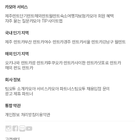
카모아 서비스
제주렌트
단기렌트
해외렌트
월렌트
숙소
여행자보험
카모아 회원 혜택
자주 묻는 질문
카모아 TIP
사이트맵
국내 인기 지역
제주 렌트카
부산 렌트카
여수 렌트카
경주 렌트카
서울 렌트카
강남구 월렌트
해외 인기 지역
오키나와 렌트카
괌 렌트카
후쿠오카 렌트카
사이판 렌트카
삿포로 렌트카
해외 편도 렌트카
회사 정보
팀오투 소개
카모아 서비스
카모아 파트너스
팀오투 채용
입점 문의
광고 제휴 파트너
통합 약관
개인정보 처리방침
이용약관
고객센터