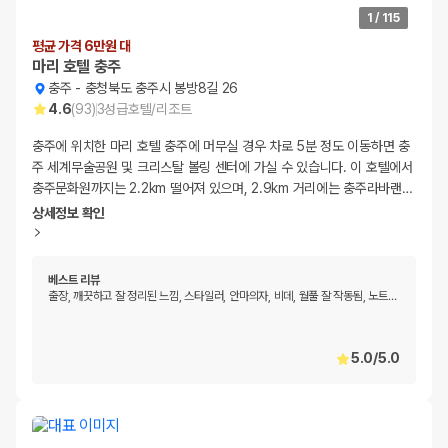
1
/
115
평균 가격 6만원 대
마리 호텔 충주
충주
-
충청북도 충주시 봉방8길 26
4.6
(
93
)
3
성급
호텔/리조트
충주에 위치한 마리 호텔 충주에 머무실 경우 차로 5분 정도 이동하면 충
주 세계무술공원 및 크리스탈 볼링 센터에 가실 수 있습니다. 이 호텔에서
충주문화원까지는 2.2km 떨어져 있으며, 2.9km 거리에는 충주라바랜
…
상세정보 확인
베스트 리뷰
출장, 깨끗하고 잘 정리된 느낌, 스타일러, 안마의자, 비데, 월풀 잘 작동됨, 노트
…
5.0
/
5.0