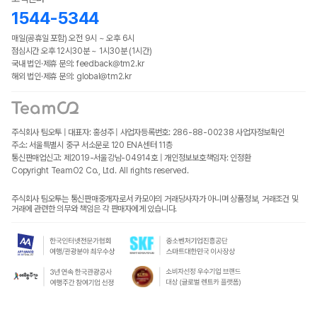
1544-5344
매일(공휴일 포함) 오전 9시 ~ 오후 6시
점심시간 오후 12시30분 ~ 1시30분 (1시간)
국내 법인·제휴 문의: feedback@tm2.kr
해외 법인·제휴 문의: global@tm2.kr
주식회사 팀오투 | 대표자: 홍성주 | 사업자등록번호: 286-88-00238
사업자정보확인
주소: 서울특별시 중구 서소문로 120 ENA센터 11층
통신판매업신고: 제2019-서울강남-04914호 | 개인정보보호책임자: 인정환
Copyright TeamO2 Co., Ltd. All rights reserved.
주식회사 팀오투는 통신판매중개자로서 카모아의 거래당사자가 아니며 상품정보, 거래조건 및
거래에 관련한 의무와 책임은 각 판매자에게 있습니다.