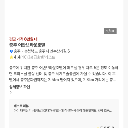
1
/
81
평균 가격 8만원 대
충주 어반브라운호텔
충주
-
충청북도 충주시 연수상가길 6
4.4
(
40
)
3
성급
호텔/리조트
충주에 위치한 충주 어반브라운호텔에 머무실 경우 차로 5분 정도 이동하
면 크리스탈 볼링 센터 및 충주 세계무술공원에 가실 수 있습니다. 이 호
텔에서 충주문화원까지는 2.5km 떨어져 있으며, 2.8km 거리에는 충
…
상세정보 확인
베스트 리뷰
아이 대학실기 시험보러갔다가 묵었는데 객실과 욕실이 깨끗했어요 방이 조금
…