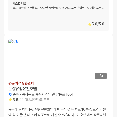
베스트 리뷰
혹시 충주에 머무를일이 있다면 재방문의사 있어요. 모든 객실이 그런지는 모르
…
5.0
/
5.0
1
/
31
평균 가격 9만원 대
문강유황온천호텔
충주
-
충청북도 충주시 살미면 팔봉로 1061
3.6
(
22
)
3
성급
호텔/리조트
충주에 위치한 문강유황온천호텔에 머무실 경우 차로 10분 정도면 낙천
탕 및 이글 밸리 스키 리조트에 가실 수 있습니다. 이 호텔에서 충주공설