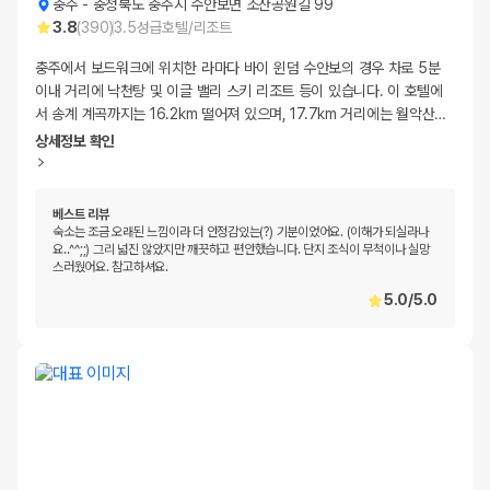
충주
-
충청북도 충주시 수안보면 조산공원길 99
3.8
(
390
)
3.5
성급
호텔/리조트
충주에서 보드워크에 위치한 라마다 바이 윈덤 수안보의 경우 차로 5분
이내 거리에 낙천탕 및 이글 밸리 스키 리조트 등이 있습니다. 이 호텔에
서 송계 계곡까지는 16.2km 떨어져 있으며, 17.7km 거리에는 월악산
…
상세정보 확인
베스트 리뷰
숙소는 조금 오래된 느낌이라 더 안정감있는(?) 기분이었어요. (이해가 되실라나
요..^^;;) 그리 넓진 않았지만 깨끗하고 편안했습니다. 단지 조식이 무척이나 실망
스러웠어요. 참고하셔요.
5.0
/
5.0