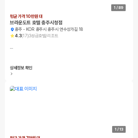
1
/
89
평균 가격 10만원 대
브라운도트 호텔 충주시청점
충주
-
KOR 충주시 충주시 연수상가길 18
4.3
(
17
)
3
성급
호텔/리조트
…
상세정보 확인
1
/
13