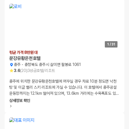
1
/
31
평균 가격 8만원 대
문강유황온천호텔
충주
-
충청북도 충주시 살미면 팔봉로 1061
3.6
(
20
)
3
성급
호텔/리조트
충주에 위치한 문강유황온천호텔에 머무실 경우 차로 10분 정도면 낙천
탕 및 이글 밸리 스키 리조트에 가실 수 있습니다. 이 호텔에서 충주공설
운동장까지는 12.1km 떨어져 있으며, 13.6km 거리에는 수옥폭포도 있
…
상세정보 확인