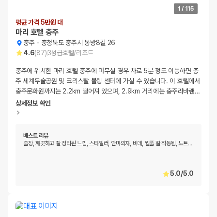
1
/
115
평균 가격 5만원 대
마리 호텔 충주
충주
-
충청북도 충주시 봉방8길 26
4.6
(
87
)
3
성급
호텔/리조트
충주에 위치한 마리 호텔 충주에 머무실 경우 차로 5분 정도 이동하면 충
주 세계무술공원 및 크리스탈 볼링 센터에 가실 수 있습니다. 이 호텔에서
충주문화원까지는 2.2km 떨어져 있으며, 2.9km 거리에는 충주라바랜
…
상세정보 확인
베스트 리뷰
출장, 깨끗하고 잘 정리된 느낌, 스타일러, 안마의자, 비데, 월풀 잘 작동됨, 노트
…
5.0
/
5.0