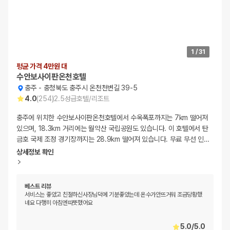
1
/
31
평균 가격 4만원 대
수안보사이판온천호텔
충주
-
충청북도 충주시 온천천변길 39-5
4.0
(
254
)
2.5
성급
호텔/리조트
충주에 위치한 수안보사이판온천호텔에서 수옥폭포까지는 7km 떨어져
있으며, 18.3km 거리에는 월악산 국립공원도 있습니다. 이 호텔에서 탄
금호 국제 조정 경기장까지는 28.9km 떨어져 있습니다. 무료 무선 인
…
상세정보 확인
베스트 리뷰
서비스는 좋았고 친절하신사장님덕에 기분좋았는데 온수가안뜨거워 조금당황했
네요 다행히 아침엔따뜻했어요
5.0
/
5.0