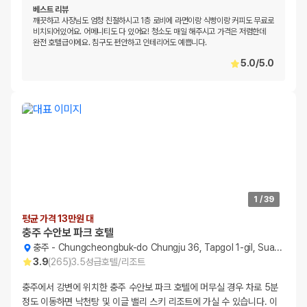
베스트 리뷰
깨끗하고 사장님도 엄청 친절하시고 1층 로비에 라면이랑 식빵이랑 커피도 무료로
비치되어있어요. 어메니티도 다 있어요! 청소도 매일 해주시고 가격은 저렴한데
완전 호텔급이에요. 침구도 편안하고 인테리어도 예쁩니다.
5.0
/
5.0
1
/
39
평균 가격 13만원 대
충주 수안보 파크 호텔
충주
-
Chungcheongbuk-do Chungju 36, Tapgol 1-gil, Suanbo-myeon
3.9
(
265
)
3.5
성급
호텔/리조트
충주에서 강변에 위치한 충주 수안보 파크 호텔에 머무실 경우 차로 5분
정도 이동하면 낙천탕 및 이글 밸리 스키 리조트에 가실 수 있습니다. 이