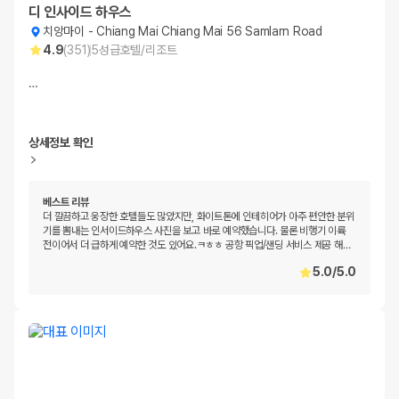
디 인사이드 하우스
치앙마이
-
Chiang Mai Chiang Mai 56 Samlarn Road
4.9
(
351
)
5
성급
호텔/리조트
…
상세정보 확인
베스트 리뷰
더 깔끔하고 웅장한 호텔들도 많았지만, 화이트톤에 인테히어가 아주 편안한 분위
기를 뽐내는 인서이드하우스 사진을 보고 바로 예약했습니다. 물론 비행기 이륙
전이어서 더 급하게 예약한 것도 있어요.ㅋㅎㅎ 공항 픽업/샌딩 서비스 제공 해
…
5.0
/
5.0