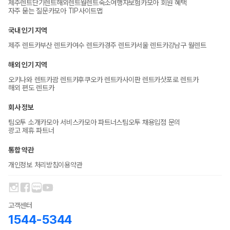
제주렌트
단기렌트
해외렌트
월렌트
숙소
여행자보험
카모아 회원 혜택
자주 묻는 질문
카모아 TIP
사이트맵
국내 인기 지역
제주 렌트카
부산 렌트카
여수 렌트카
경주 렌트카
서울 렌트카
강남구 월렌트
해외 인기 지역
오키나와 렌트카
괌 렌트카
후쿠오카 렌트카
사이판 렌트카
삿포로 렌트카
해외 편도 렌트카
회사 정보
팀오투 소개
카모아 서비스
카모아 파트너스
팀오투 채용
입점 문의
광고 제휴 파트너
통합 약관
개인정보 처리방침
이용약관
고객센터
1544-5344