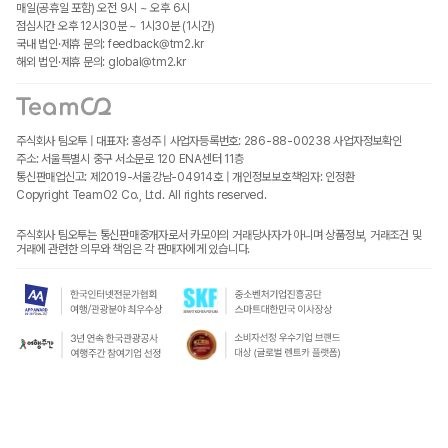
매일(공휴일 포함) 오전 9시 ~ 오후 6시
점심시간 오후 12시30분 ~ 1시30분 (1시간)
국내 법인·제휴 문의: feedback@tm2.kr
해외 법인·제휴 문의: global@tm2.kr
주식회사 팀오투 | 대표자: 홍성주 | 사업자등록번호: 286-88-00238
사업자정보확인
주소: 서울특별시 중구 서소문로 120 ENA센터 11층
통신판매업신고: 제2019-서울강남-04914호 | 개인정보보호책임자: 인정환
Copyright TeamO2 Co., Ltd. All rights reserved.
주식회사 팀오투는 통신판매중개자로서 카모아의 거래당사자가 아니며 상품정보, 거래조건 및
거래에 관련한 의무와 책임은 각 판매자에게 있습니다.