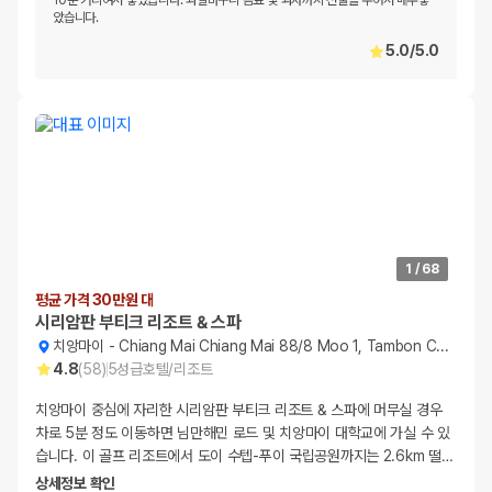
10분 거리여서 좋았습니다. 과일바구니 음료 및 과자까지 선물을 주어서 매우좋
았습니다.
5.0
/
5.0
1
/
68
평균 가격 30만원 대
시리암판 부티크 리조트 & 스파
치앙마이
-
Chiang Mai Chiang Mai 88/8 Moo 1, Tambon Changpuak
4.8
(
58
)
5
성급
호텔/리조트
치앙마이 중심에 자리한 시리암판 부티크 리조트 & 스파에 머무실 경우
차로 5분 정도 이동하면 님만해민 로드 및 치앙마이 대학교에 가실 수 있
습니다. 이 골프 리조트에서 도이 수텝-푸이 국립공원까지는 2.6km 떨
…
상세정보 확인