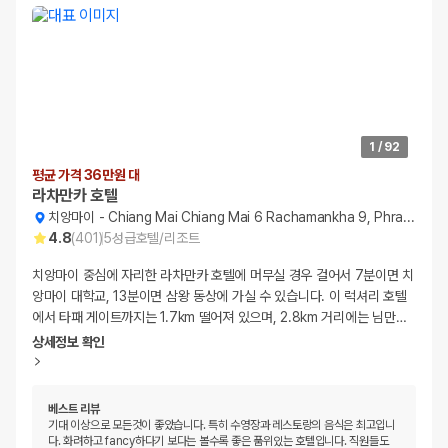
1
/
92
평균 가격 36만원 대
라차만카 호텔
치앙마이
-
Chiang Mai Chiang Mai 6 Rachamankha 9, Phra Singh
4.8
(
401
)
5
성급
호텔/리조트
치앙마이 중심에 자리한 라차만카 호텔에 머무실 경우 걸어서 7분이면 치
앙마이 대학교, 13분이면 삼왕 동상에 가실 수 있습니다. 이 럭셔리 호텔
에서 타패 게이트까지는 1.7km 떨어져 있으며, 2.8km 거리에는 님만
…
상세정보 확인
베스트 리뷰
기대 이상으로 모든것이 좋았습니다. 특히 수영장과 레스토랑의 음식은 최고입니
다. 화려하고 fancy하다기 보다는 볼수록 좋은 품위있는 호텔입니다. 직원들도