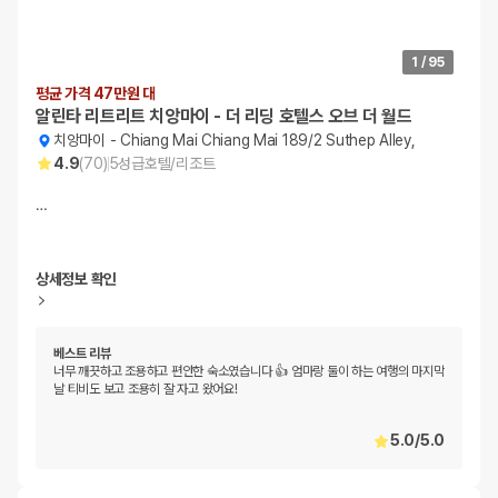
1
/
95
평균 가격 47만원 대
알린타 리트리트 치앙마이 - 더 리딩 호텔스 오브 더 월드
치앙마이
-
Chiang Mai Chiang Mai 189/2 Suthep Alley,
4.9
(
70
)
5
성급
호텔/리조트
…
상세정보 확인
베스트 리뷰
너무 깨끗하고 조용하고 편안한 숙소였습니다 👍 엄마랑 둘이 하는 여행의 마지막
날 티비도 보고 조용히 잘 자고 왔어요!
5.0
/
5.0