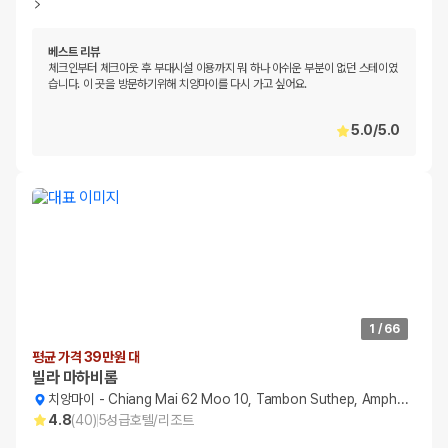
베스트 리뷰
체크인부터 체크아웃 후 부대시설 이용까지 뭐 하나 아쉬운 부분이 없던 스테이였
습니다. 이 곳을 방문하기위해 치앙마이를 다시 가고 싶어요.
5.0
/
5.0
1
/
66
평균 가격 39만원 대
빌라 마하비롬
치앙마이
-
Chiang Mai 62 Moo 10, Tambon Suthep, Amphur Muang
4.8
(
40
)
5
성급
호텔/리조트