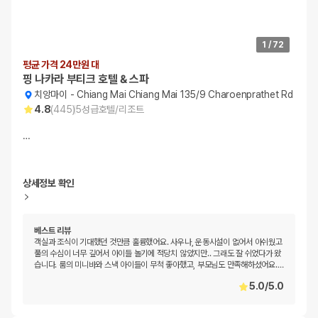
1
/
72
평균 가격 24만원 대
핑 나카라 부티크 호텔 & 스파
치앙마이
-
Chiang Mai Chiang Mai 135/9 Charoenprathet Rd
4.8
(
445
)
5
성급
호텔/리조트
…
상세정보 확인
베스트 리뷰
객실과 조식이 기대했던 것만큼 훌륭했어요. 사우나, 운동시설이 없어서 아쉬웠고
풀의 수심이 너무 깊어서 아이들 놀기에 적당치 않았지만.. 그래도 잘 쉬었다가 왔
습니다. 룸의 미니바와 스낵 아이들이 무척 좋아했고, 부모님도 만족해하셨어요.
…
5.0
/
5.0