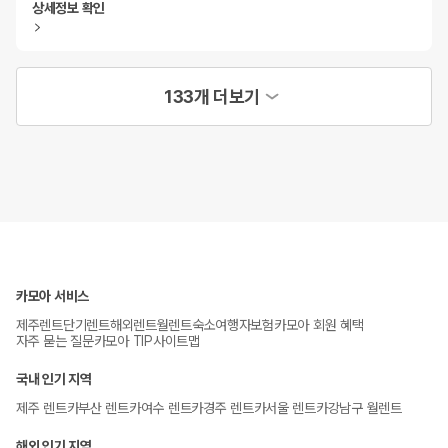
상세정보 확인
133개 더보기
카모아 서비스
제주렌트
단기렌트
해외렌트
월렌트
숙소
여행자보험
카모아 회원 혜택
자주 묻는 질문
카모아 TIP
사이트맵
국내 인기 지역
제주 렌트카
부산 렌트카
여수 렌트카
경주 렌트카
서울 렌트카
강남구 월렌트
해외 인기 지역