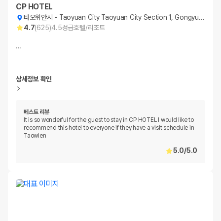
CP HOTEL
타오위안시
-
Taoyuan City Taoyuan City Section 1, Gongyuan Rd,
4.7
(
625
)
4.5
성급
호텔/리조트
…
상세정보 확인
베스트 리뷰
It is so wonderful for the guest to stay in CP HOTEL I would like to
recommend this hotel to everyone if they have a visit schedule in
Taowien
5.0
/
5.0