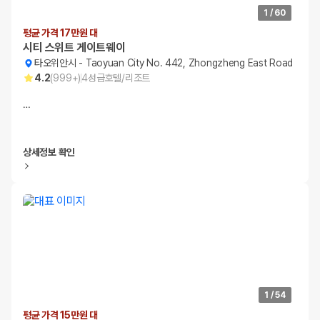
1
/
60
평균 가격 17만원 대
시티 스위트 게이트웨이
타오위안시
-
Taoyuan City No. 442, Zhongzheng East Road
4.2
(
999+
)
4
성급
호텔/리조트
…
상세정보 확인
1
/
54
평균 가격 15만원 대