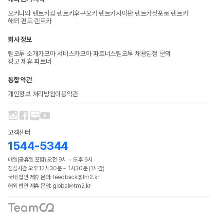
오키나와 렌트카
괌 렌트카
후쿠오카 렌트카
사이판 렌트카
삿포로 렌트카
해외 편도 렌트카
회사 정보
팀오투 소개
카모아 서비스
카모아 파트너스
팀오투 채용
입점 문의
광고 제휴 파트너
통합 약관
개인정보 처리방침
이용약관
고객센터
1544-5344
매일(공휴일 포함) 오전 9시 ~ 오후 6시
점심시간 오후 12시30분 ~ 1시30분 (1시간)
국내 법인·제휴 문의: feedback@tm2.kr
해외 법인·제휴 문의: global@tm2.kr