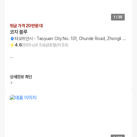
1
/
35
평균 가격 20만원 대
코지 블루
타오위안시
-
Taoyuan City No. 101, Chunde Road, Zhongli District
4.6
(
999+
)
4.5
성급
호텔/리조트
…
상세정보 확인