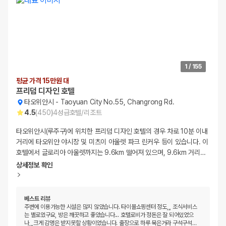
1
/
155
평균 가격 15만원 대
프리덤 디자인 호텔
타오위안시
-
Taoyuan City No.55, Changrong Rd.
4.5
(
450
)
4
성급
호텔/리조트
타오위안시(루주구)에 위치한 프리덤 디자인 호텔의 경우 차로 10분 이내
거리에 타오위안 야시장 및 미츠이 아울렛 파크 린커우 등이 있습니다. 이
호텔에서 글로리아 아울렛까지는 9.6km 떨어져 있으며, 9.6km 거리
…
상세정보 확인
베스트 리뷰
주변에 이용가능한 시설은 많지 않았습니다. 타이몰쇼핑센터 정도,,, 조식서비스
는 별로였구요, 방은 깨끗하고 좋았습니다... 호텔로비가 정돈은 잘 되어있었으
나,,,크게 감명은 받지못할 상황이었습니다. 출장으로 하루 묵은거라 구석구석
…