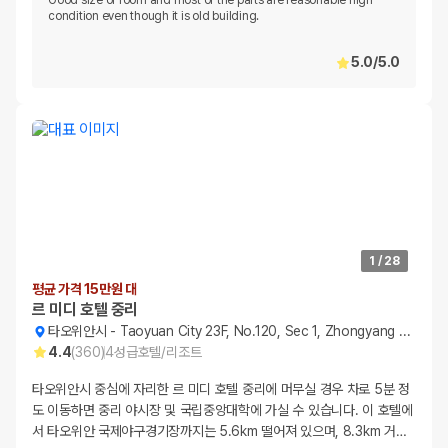
Good size of room and most of the parts are reasonable high
condition even though it is old building.
5.0
/
5.0
1
/
28
평균 가격 15만원 대
르 미디 호텔 중리
타오위안시
-
Taoyuan City 23F, No.120, Sec 1, Zhongyang W. Rd.
4.4
(
360
)
4
성급
호텔/리조트
타오위안시 중심에 자리한 르 미디 호텔 중리에 머무실 경우 차로 5분 정
도 이동하면 중리 야시장 및 국립중앙대학에 가실 수 있습니다. 이 호텔에
서 타오위안 국제야구경기장까지는 5.6km 떨어져 있으며, 8.3km 거
…