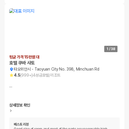
1
/
38
평균 가격 15만원 대
호텔 쿠바 샤토
타오위안시
-
Taoyuan City No. 398, Minchuan Rd
4.5
(
999+
)
4
성급
호텔/리조트
…
상세정보 확인
베스트 리뷰