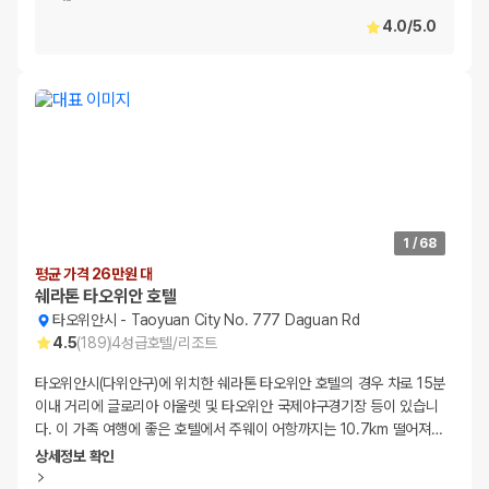
4.0
/
5.0
1
/
68
평균 가격 26만원 대
쉐라톤 타오위안 호텔
타오위안시
-
Taoyuan City No. 777 Daguan Rd
4.5
(
189
)
4
성급
호텔/리조트
타오위안시(다위안구)에 위치한 쉐라톤 타오위안 호텔의 경우 차로 15분
이내 거리에 글로리아 아울렛 및 타오위안 국제야구경기장 등이 있습니
다. 이 가족 여행에 좋은 호텔에서 주웨이 어항까지는 10.7km 떨어져
…
상세정보 확인