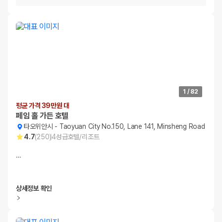
1
/
82
평균 가격 39만원 대
페임 홀 가든 호텔
타오위안시
-
Taoyuan City No.150, Lane 141, Minsheng Road
4.7
(
250
)
4
성급
호텔/리조트
…
상세정보 확인