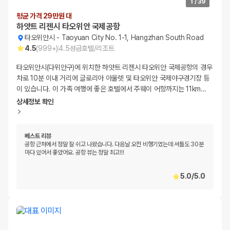
1
/
39
평균 가격 29만원 대
하얏트 리젠시 타오위안 국제공항
타오위안시
-
Taoyuan City No. 1-1, Hangzhan South Road
4.5
(
999+
)
4.5
성급
호텔/리조트
타오위안시(다위안구)에 위치한 하얏트 리젠시 타오위안 국제공항의 경우
차로 10분 이내 거리에 글로리아 아울렛 및 타오위안 국제야구경기장 등
이 있습니다. 이 가족 여행에 좋은 호텔에서 주웨이 어항까지는 11km
…
상세정보 확인
베스트 리뷰
공항 근처에서 정말 잘 쉬고 나왔습니다. 다음날 오전 비행기였는데 셔틀도 30분
마다 있어서 좋았어요. 공항 뷰는 정말 최고!!!
5.0
/
5.0