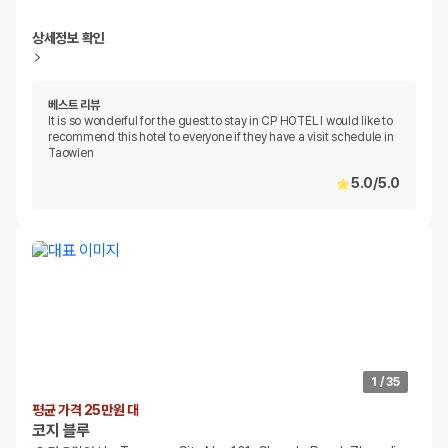
상세정보 확인
베스트 리뷰
It is so wonderful for the guest to stay in CP HOTEL I would like to
recommend this hotel to everyone if they have a visit schedule in
Taowien
5.0
/
5.0
1
/
35
평균 가격 25만원 대
코지 블루