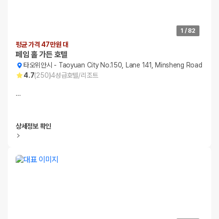
1
/
82
평균 가격 47만원 대
페임 홀 가든 호텔
타오위안시
-
Taoyuan City No.150, Lane 141, Minsheng Road
4.7
(
250
)
4
성급
호텔/리조트
…
상세정보 확인