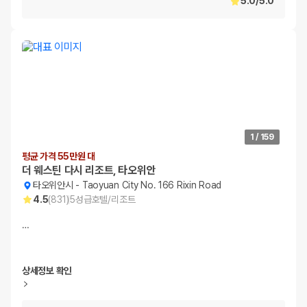
5.0
/
5.0
1
/
159
평균 가격 55만원 대
더 웨스틴 다시 리조트, 타오위안
타오위안시
-
Taoyuan City No. 166 Rixin Road
4.5
(
831
)
5
성급
호텔/리조트
…
상세정보 확인