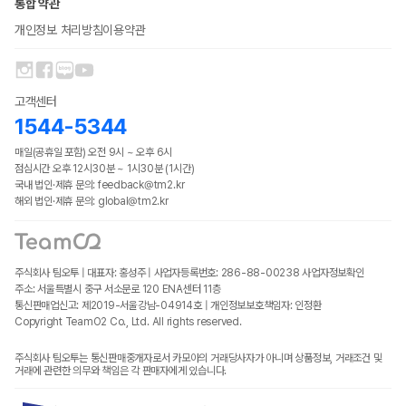
통합 약관
개인정보 처리방침
이용약관
고객센터
1544-5344
매일(공휴일 포함) 오전 9시 ~ 오후 6시
점심시간 오후 12시30분 ~ 1시30분 (1시간)
국내 법인·제휴 문의: feedback@tm2.kr
해외 법인·제휴 문의: global@tm2.kr
주식회사 팀오투 | 대표자: 홍성주 | 사업자등록번호: 286-88-00238
사업자정보확인
주소: 서울특별시 중구 서소문로 120 ENA센터 11층
통신판매업신고: 제2019-서울강남-04914호 | 개인정보보호책임자: 인정환
Copyright TeamO2 Co., Ltd. All rights reserved.
주식회사 팀오투는 통신판매중개자로서 카모아의 거래당사자가 아니며 상품정보, 거래조건 및
거래에 관련한 의무와 책임은 각 판매자에게 있습니다.