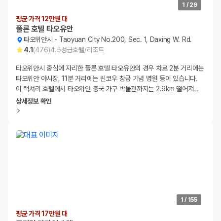
1
/
29
평균 가격 12만원 대
풀론 호텔 타오유안
타오위안시
-
Taoyuan City No.200, Sec. 1, Daxing W. Rd.
4.1
(
476
)
4.5
성급
호텔/리조트
타오위안시 중심에 자리한 풀론 호텔 타오유안의 경우 차로 2분 거리에는
타오위안 야시장, 11분 거리에는 린코우 창궁 기념 병원 등이 있습니다.
이 럭셔리 호텔에서 타오위안 중국 가구 박물관까지는 2.9km 떨어져
…
상세정보 확인
1
/
155
평균 가격 17만원 대