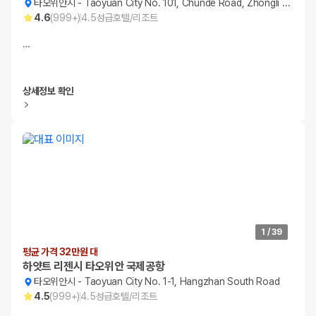
타오위안시
-
Taoyuan City No. 101, Chunde Road, Zhongli District
4.6
(
999+
)
4.5
성급
호텔/리조트
…
상세정보 확인
1
/
39
평균 가격 32만원 대
하얏트 리젠시 타오위안 국제공항
타오위안시
-
Taoyuan City No. 1-1, Hangzhan South Road
4.5
(
999+
)
4.5
성급
호텔/리조트