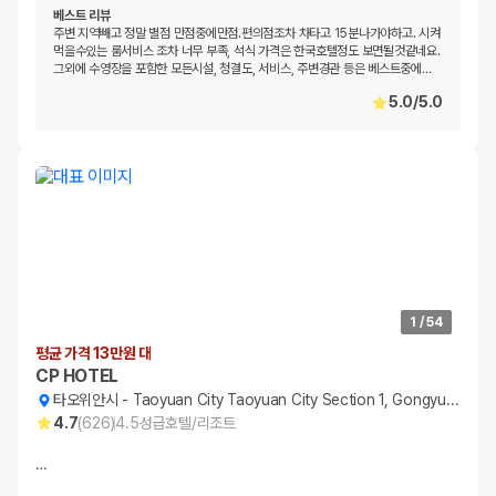
베스트 리뷰
주변 지역빼고 정말 별점 만점중에만점.편의점조차 차타고 15분나가야하고. 시켜
먹을수있는 룸서비스 조차 너무 부족, 석식 가격은 한국호텔정도 보면될것같네요.
그외에 수영장을 포함한 모든시설, 청결도, 서비스, 주변경관 등은 베스트중에
…
5.0
/
5.0
1
/
54
평균 가격 13만원 대
CP HOTEL
타오위안시
-
Taoyuan City Taoyuan City Section 1, Gongyuan Rd,
4.7
(
626
)
4.5
성급
호텔/리조트
…