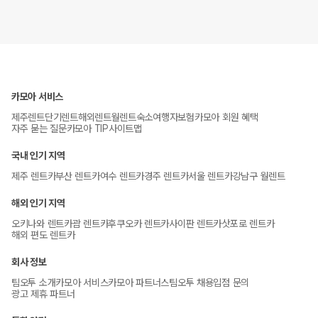
카모아 서비스
제주렌트
단기렌트
해외렌트
월렌트
숙소
여행자보험
카모아 회원 혜택
자주 묻는 질문
카모아 TIP
사이트맵
국내 인기 지역
제주 렌트카
부산 렌트카
여수 렌트카
경주 렌트카
서울 렌트카
강남구 월렌트
해외 인기 지역
오키나와 렌트카
괌 렌트카
후쿠오카 렌트카
사이판 렌트카
삿포로 렌트카
해외 편도 렌트카
회사 정보
팀오투 소개
카모아 서비스
카모아 파트너스
팀오투 채용
입점 문의
광고 제휴 파트너