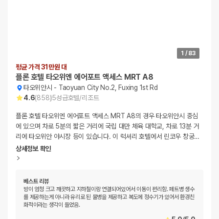
1
/
83
평균 가격 31만원 대
플론 호텔 타오위엔 에어포트 액세스 MRT A8
타오위안시
-
Taoyuan City No.2, Fuxing 1st Rd
4.6
(
858
)
5
성급
호텔/리조트
플론 호텔 타오위엔 에어포트 액세스 MRT A8의 경우 타오위안시 중심
에 있으며 차로 5분의 짧은 거리에 국립 대만 체육 대학교, 차로 13분 거
리에 타오위안 야시장 등이 있습니다. 이 럭셔리 호텔에서 린코우 창궁
…
상세정보 확인
베스트 리뷰
방이 엄청 크고 깨끗하고 지하철이랑 연결되어있어서 이동이 편리함. 페트병 생수
를 제공하는게 아니라 유리로 된 물병을 제공하고 복도에 정수기가 있어서 환경친
화적이라는 생각이 들었음.