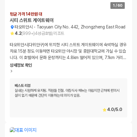
1
/
60
평균 가격 14만원 대
시티 스위트 게이트웨이
타오위안시
-
Taoyuan City No. 442, Zhongzheng East Road
4.2
(
999+
)
4
성급
호텔/리조트
타오위안시(다위안구)에 위치한 시티 스위트 게이트웨이에 숙박하실 경우
차로 15분 정도 이동하면 타오위안 야시장 및 중원대학교에 가실 수 있습
니다. 이 호텔에서 문화 운랑까지는 4.8km 떨어져 있으며, 7.1km 거리
…
상세정보 확인
베스트 리뷰
실내는 시원하게 유지됨. 직원들 친절. 아침식사 메뉴는 아쉽지만 근처에 편의시
설이 없기 때문에 간단히 이용하는데 의미가 있음.
4.0
/
5.0