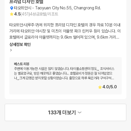
프리덤 디자인 호텔
타오위안시
-
Taoyuan City No.55, Changrong Rd.
4.5
(
451
)
4
성급
호텔/리조트
타오위안시(루주구)에 위치한 프리덤 디자인 호텔의 경우 차로 10분 이내
거리에 타오위안 야시장 및 미츠이 아울렛 파크 린커우 등이 있습니다. 이
호텔에서 글로리아 아울렛까지는 9.6km 떨어져 있으며, 9.6km 거리
…
상세정보 확인
베스트 리뷰
주변에 이용가능한 시설은 많지 않았습니다. 타이몰쇼핑센터 정도,,, 조식서비스
는 별로였구요, 방은 깨끗하고 좋았습니다... 호텔로비가 정돈은 잘 되어있었으
나,,,크게 감명은 받지못할 상황이었습니다. 출장으로 하루 묵은거라 구석구석
…
4.0
/
5.0
133개 더보기