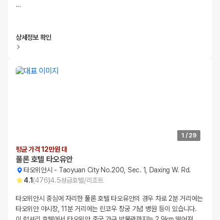
…
상세정보 확인
1
/
29
평균 가격 12만원 대
풀론 호텔 타오유안
타오위안시
-
Taoyuan City No.200, Sec. 1, Daxing W. Rd.
4.1
(
476
)
4.5
성급
호텔/리조트
타오위안시 중심에 자리한 풀론 호텔 타오유안의 경우 차로 2분 거리에는
타오위안 야시장, 11분 거리에는 린코우 창궁 기념 병원 등이 있습니다.
이 럭셔리 호텔에서 타오위안 중국 가구 박물관까지는 2.9km 떨어져
…