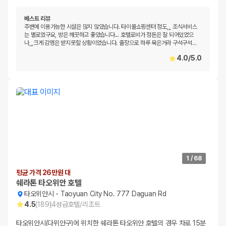
베스트 리뷰
주변에 이용가능한 시설은 많지 않았습니다. 타이몰쇼핑센터 정도,,, 조식서비스
는 별로였구요, 방은 깨끗하고 좋았습니다... 호텔로비가 정돈은 잘 되어있었으
나,,,크게 감명은 받지못할 상황이었습니다. 출장으로 하루 묵은거라 구석구석
…
4.0
/
5.0
1
/
68
평균 가격 26만원 대
쉐라톤 타오위안 호텔
타오위안시
-
Taoyuan City No. 777 Daguan Rd
4.5
(
189
)
4
성급
호텔/리조트
타오위안시(다위안구)에 위치한 쉐라톤 타오위안 호텔의 경우 차로 15분