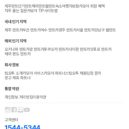
제주렌트
단기렌트
해외렌트
월렌트
숙소
여행자보험
카모아 회원 혜택
자주 묻는 질문
카모아 TIP
사이트맵
국내 인기 지역
제주 렌트카
부산 렌트카
여수 렌트카
경주 렌트카
서울 렌트카
강남구 월렌트
해외 인기 지역
오키나와 렌트카
괌 렌트카
후쿠오카 렌트카
사이판 렌트카
삿포로 렌트카
해외 편도 렌트카
회사 정보
팀오투 소개
카모아 서비스
카모아 파트너스
팀오투 채용
입점 문의
광고 제휴 파트너
통합 약관
개인정보 처리방침
이용약관
고객센터
1544-5344