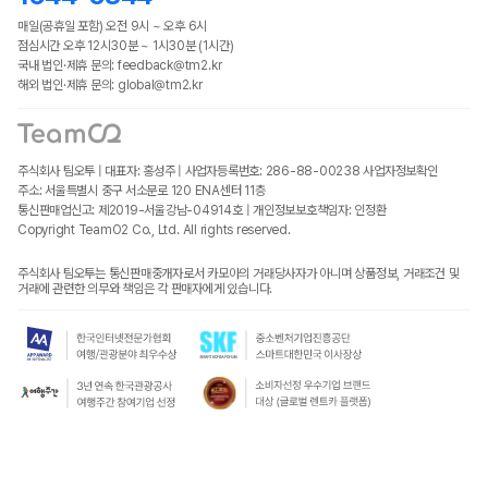
매일(공휴일 포함) 오전 9시 ~ 오후 6시
점심시간 오후 12시30분 ~ 1시30분 (1시간)
국내 법인·제휴 문의: feedback@tm2.kr
해외 법인·제휴 문의: global@tm2.kr
주식회사 팀오투 | 대표자: 홍성주 | 사업자등록번호: 286-88-00238
사업자정보확인
주소: 서울특별시 중구 서소문로 120 ENA센터 11층
통신판매업신고: 제2019-서울강남-04914호 | 개인정보보호책임자: 인정환
Copyright TeamO2 Co., Ltd. All rights reserved.
주식회사 팀오투는 통신판매중개자로서 카모아의 거래당사자가 아니며 상품정보, 거래조건 및
거래에 관련한 의무와 책임은 각 판매자에게 있습니다.