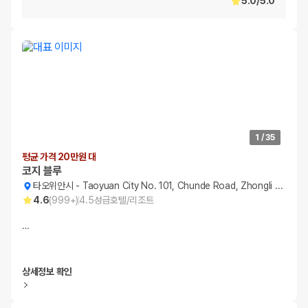
5.0
/
5.0
1
/
35
평균 가격 20만원 대
코지 블루
타오위안시
-
Taoyuan City No. 101, Chunde Road, Zhongli District
4.6
(
999+
)
4.5
성급
호텔/리조트
…
상세정보 확인