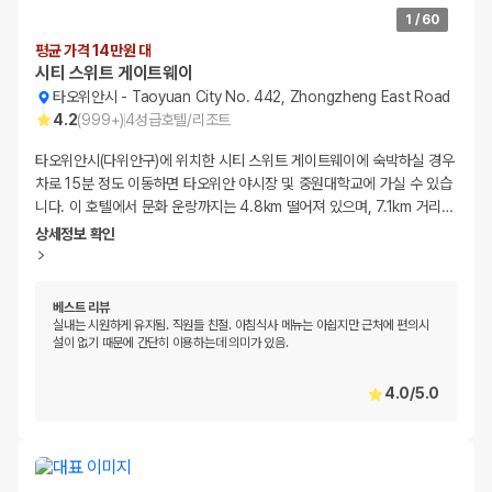
1
/
60
평균 가격 14만원 대
시티 스위트 게이트웨이
타오위안시
-
Taoyuan City No. 442, Zhongzheng East Road
4.2
(
999+
)
4
성급
호텔/리조트
타오위안시(다위안구)에 위치한 시티 스위트 게이트웨이에 숙박하실 경우
차로 15분 정도 이동하면 타오위안 야시장 및 중원대학교에 가실 수 있습
니다. 이 호텔에서 문화 운랑까지는 4.8km 떨어져 있으며, 7.1km 거리
…
상세정보 확인
베스트 리뷰
실내는 시원하게 유지됨. 직원들 친절. 아침식사 메뉴는 아쉽지만 근처에 편의시
설이 없기 때문에 간단히 이용하는데 의미가 있음.
4.0
/
5.0