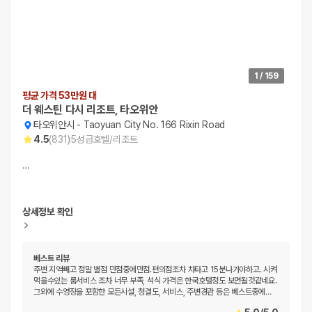
1
/
159
평균 가격 53만원 대
더 웨스틴 다시 리조트, 타오위안
타오위안시
-
Taoyuan City No. 166 Rixin Road
4.5
(
831
)
5
성급
호텔/리조트
…
상세정보 확인
베스트 리뷰
주변 지역빼고 정말 별점 만점중에만점.편의점조차 차타고 15분나가야하고. 시켜
먹을수있는 룸서비스 조차 너무 부족, 석식 가격은 한국호텔정도 보면될것같네요.
그외에 수영장을 포함한 모든시설, 청결도, 서비스, 주변경관 등은 베스트중에
…