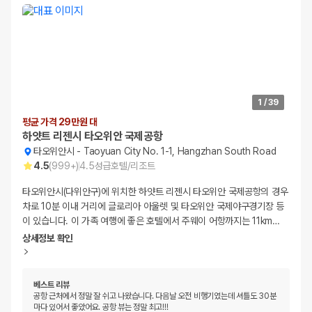
1
/
39
평균 가격 29만원 대
하얏트 리젠시 타오위안 국제공항
타오위안시
-
Taoyuan City No. 1-1, Hangzhan South Road
4.5
(
999+
)
4.5
성급
호텔/리조트
타오위안시(다위안구)에 위치한 하얏트 리젠시 타오위안 국제공항의 경우
차로 10분 이내 거리에 글로리아 아울렛 및 타오위안 국제야구경기장 등
이 있습니다. 이 가족 여행에 좋은 호텔에서 주웨이 어항까지는 11km
…
상세정보 확인
베스트 리뷰
공항 근처에서 정말 잘 쉬고 나왔습니다. 다음날 오전 비행기였는데 셔틀도 30분
마다 있어서 좋았어요. 공항 뷰는 정말 최고!!!