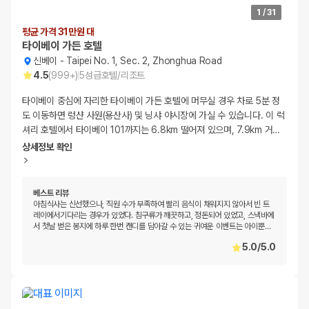
1
/
31
평균 가격 31만원 대
타이베이 가든 호텔
신베이
-
Taipei No. 1, Sec. 2, Zhonghua Road
4.5
(
999+
)
5
성급
호텔/리조트
타이베이 중심에 자리한 타이베이 가든 호텔에 머무실 경우 차로 5분 정
도 이동하면 렁샨 사원(용산사) 및 닝샤 야시장에 가실 수 있습니다. 이 럭
셔리 호텔에서 타이베이 101까지는 6.8km 떨어져 있으며, 7.9km 거
…
상세정보 확인
베스트 리뷰
아침식사는 신선했으나, 직원 수가 부족하여 빨리 음식이 채워지지 않아서 빈 트
레이에서기다리는 경우가 있었다. 침구류가 깨끗하고, 정돈되어 있었고, 스낵바에
서 첫날 벋은 봉지에 하루 한번 캔디를 담아갈 수 있는 귀여운 이벤트는 아이뿐
…
5.0
/
5.0