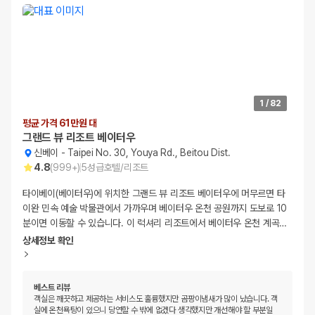
1
/
82
평균 가격 61만원 대
그랜드 뷰 리조트 베이터우
신베이
-
Taipei No. 30, Youya Rd., Beitou Dist.
4.8
(
999+
)
5
성급
호텔/리조트
타이베이(베이터우)에 위치한 그랜드 뷰 리조트 베이터우에 머무르면 타
이완 민속 예술 박물관에서 가까우며 베이터우 온천 공원까지 도보로 10
분이면 이동할 수 있습니다. 이 럭셔리 리조트에서 베이터우 온천 계곡
…
상세정보 확인
베스트 리뷰
객실은 깨끗하고 제공하는 서비스도 훌륭했지만 곰팡이냄새가 많이 났습니다. 객
실에 온천욕탕이 있으니 당연할 수 밖에 없겠다 생각했지만 개선해야 할 부분일