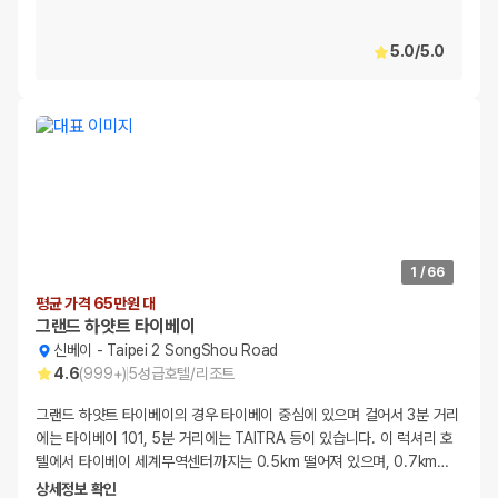
5.0
/
5.0
1
/
66
평균 가격 65만원 대
그랜드 하얏트 타이베이
신베이
-
Taipei 2 SongShou Road
4.6
(
999+
)
5
성급
호텔/리조트
그랜드 하얏트 타이베이의 경우 타이베이 중심에 있으며 걸어서 3분 거리
에는 타이베이 101, 5분 거리에는 TAITRA 등이 있습니다. 이 럭셔리 호
텔에서 타이베이 세계무역센터까지는 0.5km 떨어져 있으며, 0.7km
…
상세정보 확인