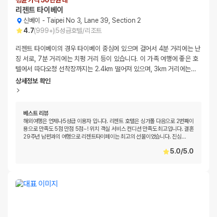
평균 가격 50만원 대
리젠트 타이베이
신베이
-
Taipei No 3, Lane 39, Section 2
4.7
(
999+
)
5
성급
호텔/리조트
리젠트 타이베이의 경우 타이베이 중심에 있으며 걸어서 4분 거리에는 난
징 서로, 7분 거리에는 치펑 거리 등이 있습니다. 이 가족 여행에 좋은 호
텔에서 따다오청 선착장까지는 2.4km 떨어져 있으며, 3km 거리에는
…
상세정보 확인
베스트 리뷰
해외여행은 언제나5성급 이용자 입니다. 리젠트 호텔은 싱가폴 다음으로 2번째이
용으로 만족도 5점 만점 5점~! 위치 객실 서비스 컨디션 만족도 최고입니다. 결혼
29주년 남편과의 여행으로 리젠트타이페이는 최고의 선물이었습니다. 진심
…
5.0
/
5.0