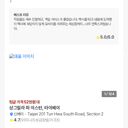
베스트 리뷰
직원들도 매우 친절하고, 객실 서비스가 좋았습니다. 택시를 타고 내릴때 도어맨
이 택시에 부딛히지 않게 모서리를 가려주는 세심함까지...너무 만족스러웠습니
다.
5.0
/
5.0
1
/
124
평균 가격 52만원 대
샹그릴라 파 이스턴, 타이베이
신베이
-
Taipei 201 Tun Hwa South Road, Section 2
4.7
(
999+
)
5
성급
호텔/리조트