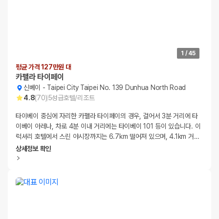
1
/
45
평균 가격 127만원 대
카펠라 타이페이
신베이
-
Taipei City Taipei No. 139 Dunhua North Road
4.8
(
70
)
5
성급
호텔/리조트
타이베이 중심에 자리한 카펠라 타이페이의 경우, 걸어서 3분 거리에 타
이베이 아레나, 차로 4분 이내 거리에는 타이베이 101 등이 있습니다. 이
럭셔리 호텔에서 스린 야시장까지는 6.7km 떨어져 있으며, 4.1km 거
…
상세정보 확인