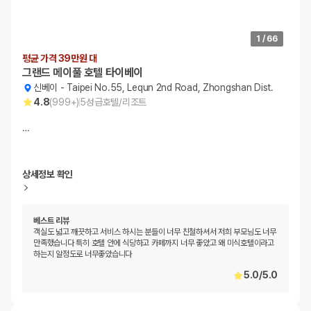
1
/
66
평균 가격 39만원 대
그랜드 메이풀 호텔 타이베이
신베이
-
Taipei No.55, Lequn 2nd Road, Zhongshan Dist.
4.8
(
999+
)
5
성급
호텔/리조트
…
상세정보 확인
베스트 리뷰
객실도 넓고 깨끗하고 서비스 하시는 분들이 너무 친철하셔서 저희 부모님도 너무
만족했습니다 특히 호텔 안에 식당하고 카페까지 너무 좋았고 왜 미식호텔이라고
하는지 알정도로 너무좋았습니다
5.0
/
5.0