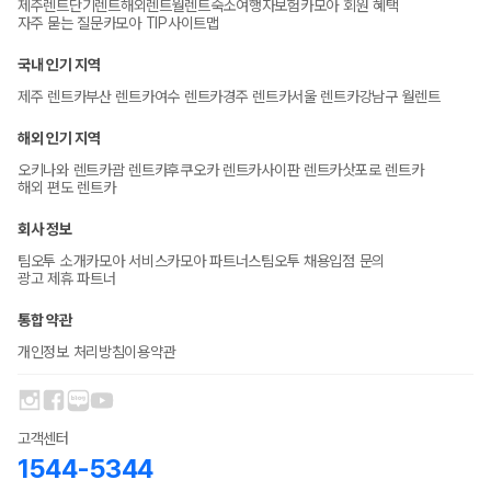
제주렌트
단기렌트
해외렌트
월렌트
숙소
여행자보험
카모아 회원 혜택
자주 묻는 질문
카모아 TIP
사이트맵
국내 인기 지역
제주 렌트카
부산 렌트카
여수 렌트카
경주 렌트카
서울 렌트카
강남구 월렌트
해외 인기 지역
오키나와 렌트카
괌 렌트카
후쿠오카 렌트카
사이판 렌트카
삿포로 렌트카
해외 편도 렌트카
회사 정보
팀오투 소개
카모아 서비스
카모아 파트너스
팀오투 채용
입점 문의
광고 제휴 파트너
통합 약관
개인정보 처리방침
이용약관
고객센터
1544-5344