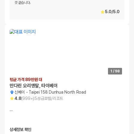
것 같습니다.
5.0
/
5.0
1
/
98
평균 가격 89만원 대
만다린 오리엔탈, 타이베이
신베이
-
Taipei 158 Dunhua North Road
4.8
(
999+
)
5
성급
호텔/리조트
…
상세정보 확인