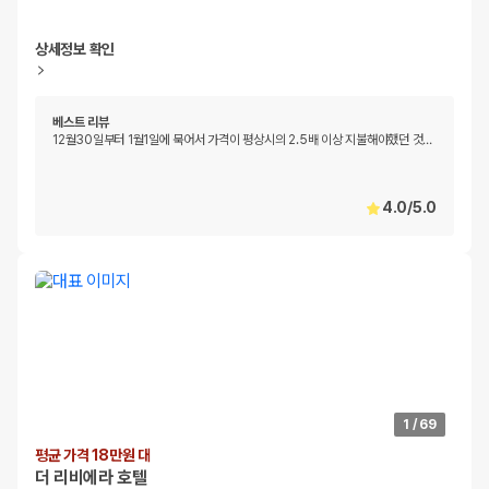
상세정보 확인
베스트 리뷰
12월30일부터 1월1일에 묵어서 가격이 평상시의 2.5배 이상 지불해야했던 것
…
4.0
/
5.0
1
/
69
평균 가격 18만원 대
더 리비에라 호텔