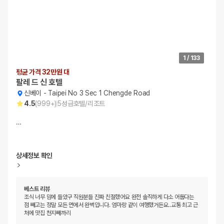
1
/
133
평균 가격 32만원 대
팔레 드 신 호텔
신베이
-
Taipei No 3 Sec 1 Chengde Road
4.5
(
999+
)
5
성급
호텔/리조트
…
상세정보 확인
베스트 리뷰
조식 너무 맘에 들았구 직원분들 진짜 친절했어요 완전 솔직하게 다소 어둡다는
점 빼고는 정말 모든 면에서 완벽입니다. 엄마랑 같이 여행했거든요..교통 최고 근
처에 맛집 천지빼까리