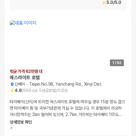
5.0
/
5.0
1
/
52
평균 가격 62만원 대
에스라이트 호텔
신베이
-
Taipei No.98, Yanchang Rd., Xinyi Dist.
4.8
(
999+
)
4.5
성급
호텔/리조트
타이베이(신이)에 위치한 에스라이트 호텔에 머무실 경우 15분 정도 걸으
면 타이베이 돔 및 국부기념관에 가실 수 있습니다. 이 호텔에서 라오허
야시장까지는 2km 떨어져 있으며, 2.7km 거리에는 타이베이 101도
…
상세정보 확인