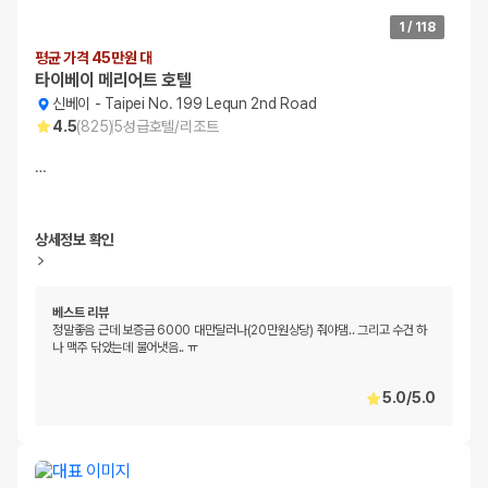
1
/
118
평균 가격 45만원 대
타이베이 메리어트 호텔
신베이
-
Taipei No. 199 Lequn 2nd Road
4.5
(
825
)
5
성급
호텔/리조트
…
상세정보 확인
베스트 리뷰
정말좋음 근데 보증금 6000 대만달러나(20만원상당) 줘야댐.. 그리고 수건 하
나 맥주 닦았는데 물어냇음.. ㅠ
5.0
/
5.0