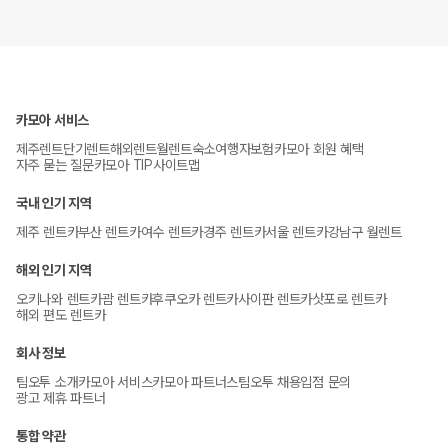
카모아 서비스
제주렌트
단기렌트
해외렌트
월렌트
숙소
여행자보험
카모아 회원 혜택
자주 묻는 질문
카모아 TIP
사이트맵
국내 인기 지역
제주 렌트카
부산 렌트카
여수 렌트카
경주 렌트카
서울 렌트카
강남구 월렌트
해외 인기 지역
오키나와 렌트카
괌 렌트카
후쿠오카 렌트카
사이판 렌트카
삿포로 렌트카
해외 편도 렌트카
회사 정보
팀오투 소개
카모아 서비스
카모아 파트너스
팀오투 채용
입점 문의
광고 제휴 파트너
통합 약관