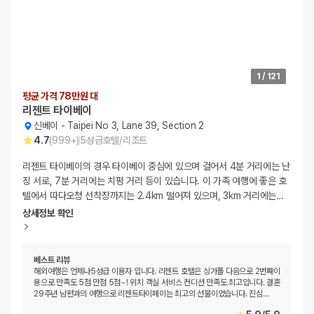
1
/
121
평균 가격 78만원 대
리젠트 타이베이
신베이
-
Taipei No 3, Lane 39, Section 2
4.7
(
999+
)
5
성급
호텔/리조트
리젠트 타이베이의 경우 타이베이 중심에 있으며 걸어서 4분 거리에는 난
징 서로, 7분 거리에는 치펑 거리 등이 있습니다. 이 가족 여행에 좋은 호
텔에서 따다오청 선착장까지는 2.4km 떨어져 있으며, 3km 거리에는
…
상세정보 확인
베스트 리뷰
해외여행은 언제나5성급 이용자 입니다. 리젠트 호텔은 싱가폴 다음으로 2번째이
용으로 만족도 5점 만점 5점~! 위치 객실 서비스 컨디션 만족도 최고입니다. 결혼
29주년 남편과의 여행으로 리젠트타이페이는 최고의 선물이었습니다. 진심
…