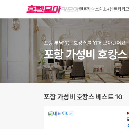
렌트카
숙소
숙소+렌트카
카모
포항 부담없는 호캉스를 위해 모아왔어요
포항 가성비 호캉스 
포항 가성비 호캉스 베스트 10