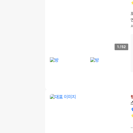
1
/
52