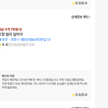
5.0
/
5.0
상세정보 확인
평균 가격 7만원 대
포항 빌라 달리아
포항
-
포항시 새천년대로460번길 14
4.4
(
6
)
3
성급
호텔/리조트
…
베스트 리뷰
객실이 깨끗하고 조식과 카페 등 서비스가 좋았습니다. 주차 시설도 괜찮았어요.
다만 방음이 조금 아쉬웠어요. 어느 방인지 시끄러운 손님들이 있었는데 좀 적나라
하게 들렸어요.
5.0
/
5.0