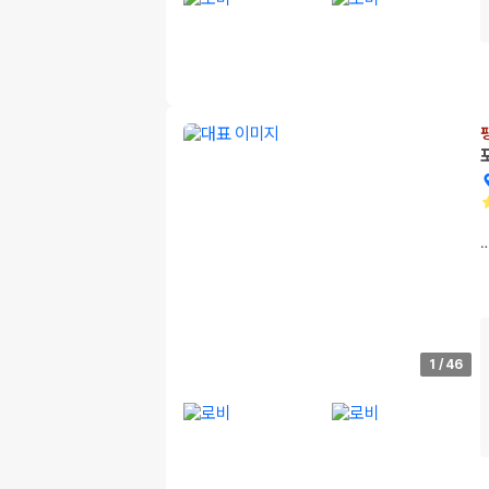
1
/
46