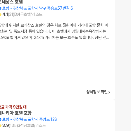
르네상스 호텔
포항
-
경상북도 포항시 남구 중흥로57번길 6
4.1
(
31
)
3
성급
호텔/리조트
포항에 위치한 르네상스 호텔의 경우 차로 5분 이내 거리에 포항 문화 예
술회관 및 죽도시장 등이 있습니다. 이 호텔에서 영일대해수욕장까지는
6.9km 떨어져 있으며, 24km 거리에는 보문 호수도 있습니다. 정원 전
…
상세정보 확인
평균 가격 9만원 대
베니키아 호텔 포항
포항
-
경상북도 포항시 중앙로 128
3.9
(
135
)
3
성급
호텔/리조트