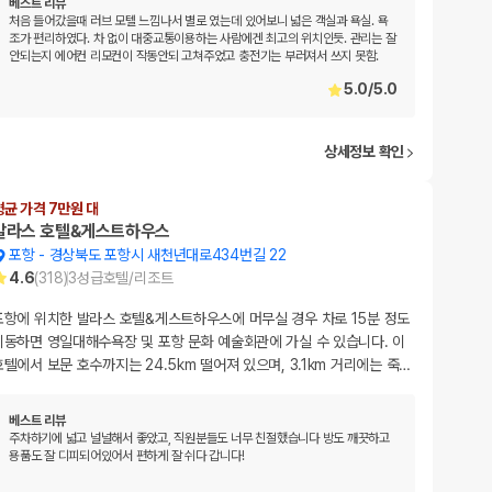
베스트 리뷰
처음 들어갔을때 러브 모텔 느낌나서 별로 였는데 있어보니 넓은 객실과 욕실. 욕
조가 편리하였다. 차 없이 대중교통이용하는 사람에겐 최고의 위치인듯. 관리는 잘
안되는지 에어컨 리모컨이 작동안되 고쳐주었고 충전기는 부러져서 쓰지 못함.
5.0
/
5.0
상세정보 확인
평균 가격 7만원 대
발라스 호텔&게스트하우스
포항
-
경상북도 포항시 새천년대로434번길 22
4.6
(
318
)
3
성급
호텔/리조트
포항에 위치한 발라스 호텔&게스트하우스에 머무실 경우 차로 15분 정도
이동하면 영일대해수욕장 및 포항 문화 예술회관에 가실 수 있습니다. 이
호텔에서 보문 호수까지는 24.5km 떨어져 있으며, 3.1km 거리에는 죽
…
베스트 리뷰
주차하기에 넓고 널널해서 좋았고, 직원분들도 너무 친절했습니다 방도 깨끗하고
용품도 잘 디피되어있어서 편하게 잘 쉬다 갑니다!