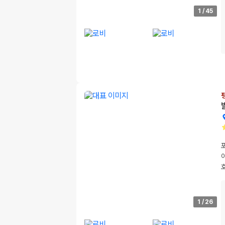
1
/
45
1
/
26