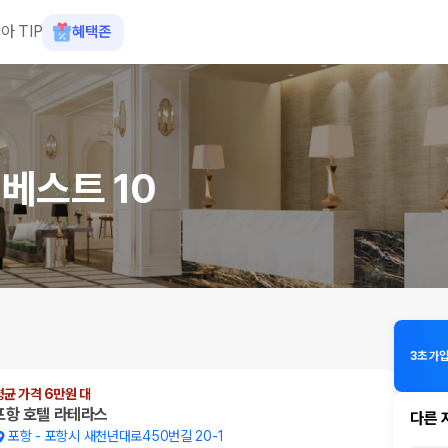
아 TIP
혜택존
베스트 10
3초 가입
평균 가격 6만원 대
포항 호텔 라테라스
다른 
포항
-
포항시 새천년대로450번길 20-1