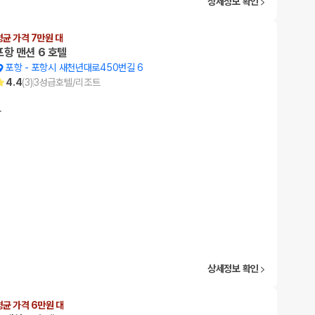
상세정보 확인
평균 가격 7만원 대
포항 맨션 6 호텔
포항
-
포항시 새천년대로450번길 6
4.4
(
3
)
3
성급
호텔/리조트
…
상세정보 확인
평균 가격 6만원 대