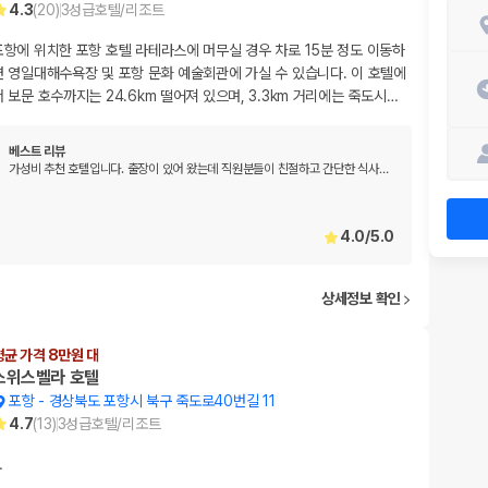
4.3
(
20
)
3
성급
호텔/리조트
포항에 위치한 포항 호텔 라테라스에 머무실 경우 차로 15분 정도 이동하
면 영일대해수욕장 및 포항 문화 예술회관에 가실 수 있습니다. 이 호텔에
서 보문 호수까지는 24.6km 떨어져 있으며, 3.3km 거리에는 죽도시
…
베스트 리뷰
가성비 추천 호텔입니다. 출장이 있어 왔는데 직원분들이 친절하고 간단한 식사
…
4.0
/
5.0
상세정보 확인
평균 가격 8만원 대
스위스벨라 호텔
포항
-
경상북도 포항시 북구 죽도로40번길 11
4.7
(
13
)
3
성급
호텔/리조트
…