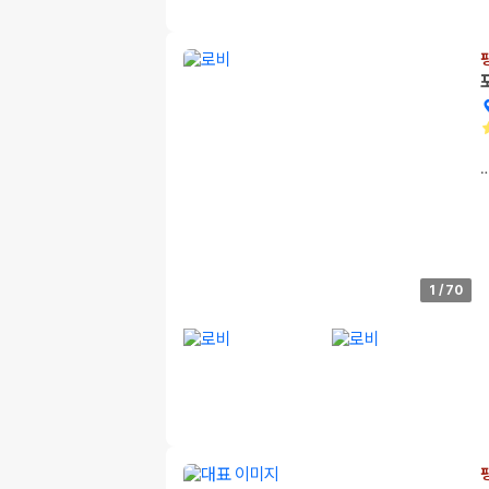
1
/
70