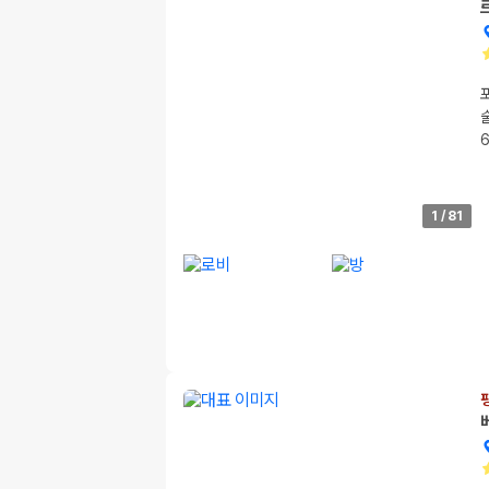
1
/
81