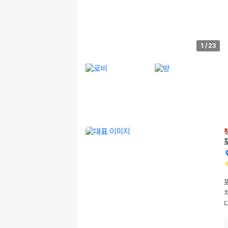
1
/
23