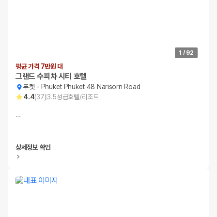
1
/
92
평균 가격 7만원 대
그랜드 수피차 시티 호텔
푸켓
-
Phuket Phuket 48 Narisorn Road
4.4
(
37
)
3.5
성급
호텔/리조트
…
상세정보 확인