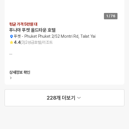
1
/
76
평균 가격 5만원 대
푸나야 푸켓 올드타운 호텔
푸켓
-
Phuket Phuket 2/52 Montri Rd, Talat Yai
4.4
(
3
)
2
성급
호텔/리조트
…
상세정보 확인
228개 더보기