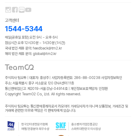
고객센터
1544-5344
매일(공휴일 포함) 오전 9시 ~ 오후 6시
점심시간 오후 12시30분 ~ 1시30분 (1시간)
국내 법인·제휴 문의: feedback@tm2.kr
해외 법인·제휴 문의: global@tm2.kr
주식회사 팀오투 | 대표자: 홍성주 | 사업자등록번호: 286-88-00238
사업자정보확인
주소: 서울특별시 중구 서소문로 120 ENA센터 11층
통신판매업신고: 제2019-서울강남-04914호 | 개인정보보호책임자: 인정환
Copyright TeamO2 Co., Ltd. All rights reserved.
주식회사 팀오투는 통신판매중개자로서 카모아의 거래당사자가 아니며 상품정보, 거래조건 및
거래에 관련한 의무와 책임은 각 판매자에게 있습니다.