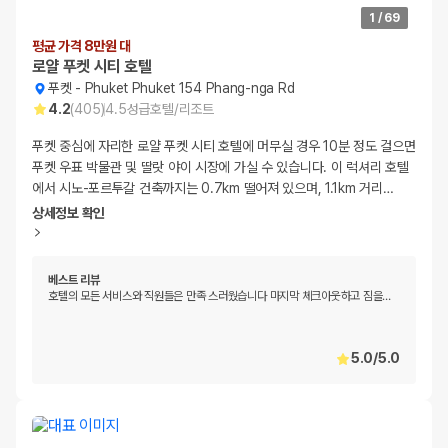
1
/
69
평균 가격 8만원 대
로얄 푸켓 시티 호텔
푸켓
-
Phuket Phuket 154 Phang-nga Rd
4.2
(
405
)
4.5
성급
호텔/리조트
푸켓 중심에 자리한 로얄 푸켓 시티 호텔에 머무실 경우 10분 정도 걸으면
푸켓 우표 박물관 및 딸랏 야이 시장에 가실 수 있습니다. 이 럭셔리 호텔
에서 시노-포르투갈 건축까지는 0.7km 떨어져 있으며, 1.1km 거리
…
상세정보 확인
베스트 리뷰
호텔의 모든 서비스와 직원들은 만족 스러웠습니다 마지막 체크아웃하고 짐을
…
5.0
/
5.0