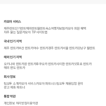
카모아 서비스
제주렌트
단기렌트
해외렌트
월렌트
숙소
여행자보험
카모아 회원 혜택
자주 묻는 질문
카모아 TIP
사이트맵
국내 인기 지역
제주 렌트카
부산 렌트카
여수 렌트카
경주 렌트카
서울 렌트카
강남구 월렌트
해외 인기 지역
오키나와 렌트카
괌 렌트카
후쿠오카 렌트카
사이판 렌트카
삿포로 렌트카
해외 편도 렌트카
회사 정보
팀오투 소개
카모아 서비스
카모아 파트너스
팀오투 채용
입점 문의
광고 제휴 파트너
통합 약관
개인정보 처리방침
이용약관