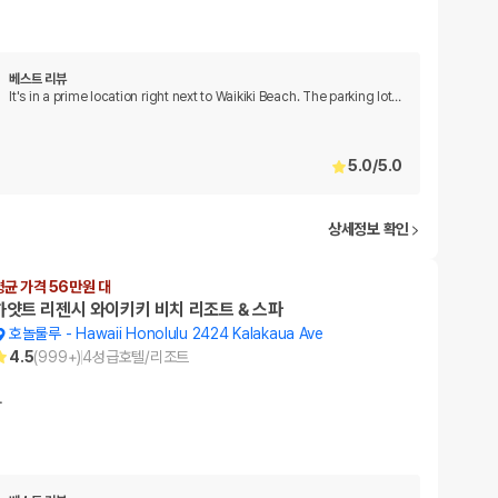
베스트 리뷰
It's in a prime location right next to Waikiki Beach. The parking lot
…
5.0
/
5.0
상세정보 확인
평균 가격 56만원 대
하얏트 리젠시 와이키키 비치 리조트 & 스파
호놀룰루
-
Hawaii Honolulu 2424 Kalakaua Ave
4.5
(
999+
)
4
성급
호텔/리조트
…