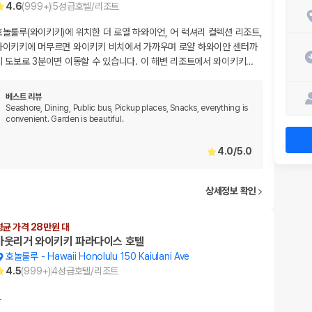
4.6
(
999+
)
5
성급
호텔/리조트
호놀룰루(와이키키)에 위치한 더 로열 하와이언, 어 럭셔리 컬렉션 리조트,
와이키키에 머무르면 와이키키 비치에서 가까우며 로얄 하와이안 센터까
지 도보로 3분이면 이동할 수 있습니다. 이 해변 리조트에서 와이키키
…
베스트 리뷰
Seashore, Dining, Public bus, Pickup places, Snacks, everything is
convenient. Garden is beautiful.
4.0
/
5.0
상세정보 확인
평균 가격 28만원 대
아웃리거 와이키키 파라다이스 호텔
호놀룰루
-
Hawaii Honolulu 150 Kaiulani Ave
4.5
(
999+
)
4
성급
호텔/리조트
…