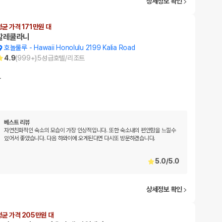
상세정보 확인
평균 가격 171만원 대
할레쿨라니
호놀룰루
-
Hawaii Honolulu 2199 Kalia Road
4.9
(
999+
)
5
성급
호텔/리조트
…
베스트 리뷰
자연친화적인 숙소의 모습이 가장 인상적입니다. 또한 숙소내의 편안함을 느낄수
있어서 좋았습니다. 다음 하와이에 오게된다면 다시또 방문하겠습니다.
5.0
/
5.0
상세정보 확인
평균 가격 205만원 대