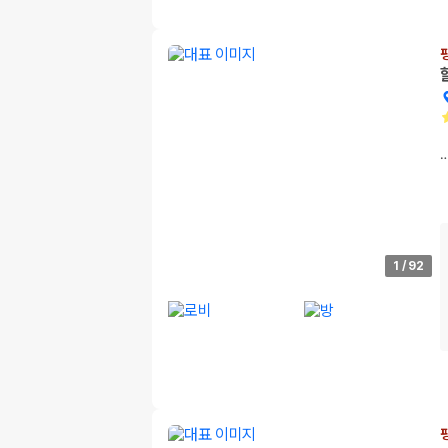
1
/
92