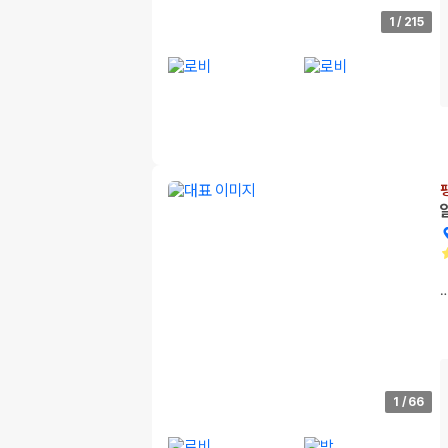
1
/
215
1
/
66