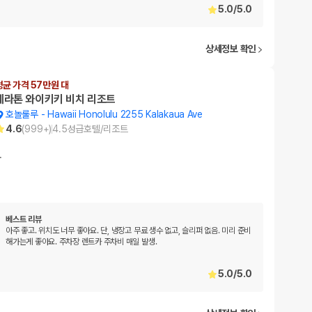
5.0
/
5.0
상세정보 확인
평균 가격 57만원 대
쉐라톤 와이키키 비치 리조트
호놀룰루
-
Hawaii Honolulu 2255 Kalakaua Ave
4.6
(
999+
)
4.5
성급
호텔/리조트
…
베스트 리뷰
아주 좋고. 위치도 너무 좋아요. 단, 냉장고 무료 생수 없고, 슬리퍼 없음. 미리 준비
해가는게 좋아요. 주차장 렌트카 주차비 매일 발생.
5.0
/
5.0