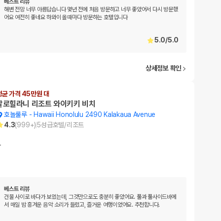
베스트 리뷰
해변 전망 너무 아름답습니다 몇년 전에 처음 방문하고 너무 좋았어서 다시 방문했
어요 여전히 좋네요 하와이 올때마다 방문하는 호텔입니다
5.0
/
5.0
상세정보 확인
평균 가격 45만원 대
알로힐라니 리조트 와이키키 비치
호놀룰루
-
Hawaii Honolulu 2490 Kalakaua Avenue
4.3
(
999+
)
5
성급
호텔/리조트
…
베스트 리뷰
건물 사이로 바다가 보였는데, 그것만으로도 충분히 좋았어요. 풀과 풀사이드바에
서 매일 밤 흥겨운 음악 소리가 들렸고, 즐거운 여행이었어요. 추천합니다.