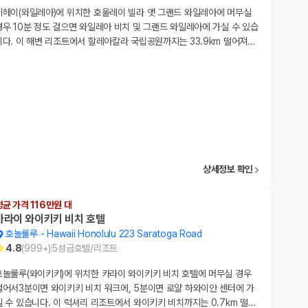
키헤이(와일레아)에 위치한 호올레이 빌라 앳 그랜드 와일레아에 머무실
경우 10분 정도 걸으면 와일레아 비치 및 그랜드 와일레아에 가실 수 있습
니다. 이 해변 리조트에서 할레아칼라 국립공원까지는 33.9km 떨어져
…
상세정보 확인
평균 가격 116만원 대
카라이 와이키키 비치 호텔
호놀룰루
-
Hawaii Honolulu 223 Saratoga Road
4.8
(
999+
)
5
성급
호텔/리조트
호놀룰루(와이키키)에 위치한 카라이 와이키키 비치 호텔에 머무실 경우
걸어서3분이면 와이키키 비치 워크에, 5분이면 로얄 하와이안 센터에 가
실 수 있습니다. 이 럭셔리 리조트에서 와이키키 비치까지는 0.7km 떨
…