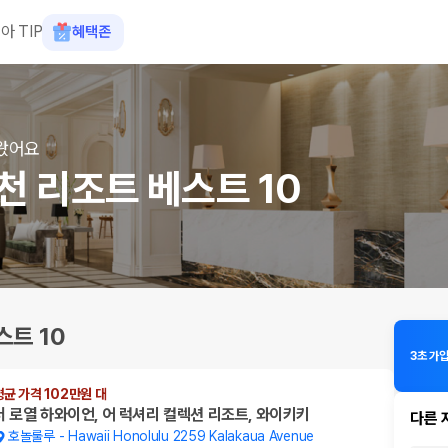
아 TIP
혜택존
왔어요
천 리조트 베스트 10
트 10
3초 가
평균 가격 102만원 대
더 로열 하와이언, 어 럭셔리 컬렉션 리조트, 와이키키
다른 
호놀룰루
-
Hawaii Honolulu 2259 Kalakaua Avenue