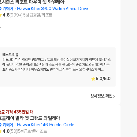
포시즌스 리조트 마우이 앳 와일레아
키헤이
-
Hawaii Kihei 3900 Wailea Alanui Drive
4.8
(
999+
)
5
성급
호텔/리조트
…
베스트 리뷰
리노베이션 전 여러번 방문하고 낡고오래된 룸이싫어 오지않다가 이번에 포시즌스
에 왔더니 정말 좋아졌네요 객실 테라스 욕실 풀 모든게 좋았어요 와일레아에서는
포시즌스가 탑입니다 하우스키핑도 완벽하고 신속히 모든 요청서비스가 이
…
5.0
/
5.0
상세정보 확인
평균 가격 435만원 대
호올레이 빌라 앳 그랜드 와일레아
키헤이
-
Hawaii Kihei 146 Ho'olei Circle
4.8
(
50
)
5
성급
호텔/리조트