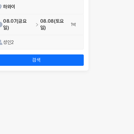
하와이
08.07(금요
08.08(토요
1박
일)
일)
성인2
검색