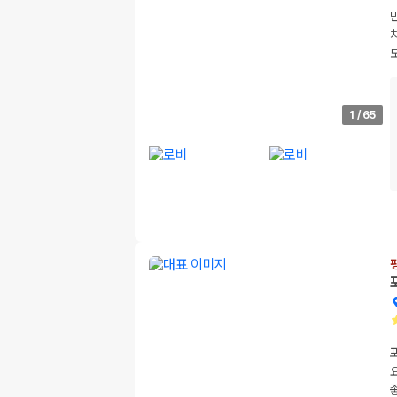
1
/
65