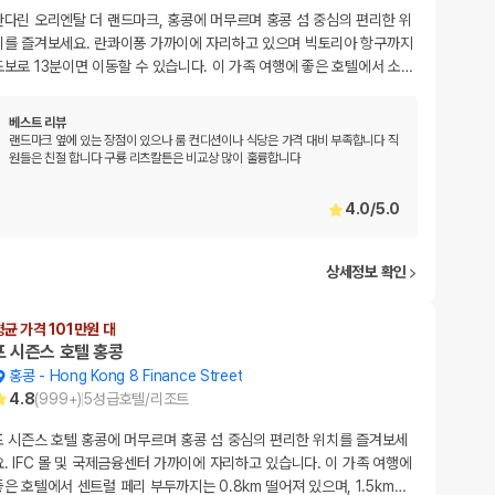
만다린 오리엔탈 더 랜드마크, 홍콩에 머무르며 홍콩 섬 중심의 편리한 위
치를 즐겨보세요. 란콰이퐁 가까이에 자리하고 있으며 빅토리아 항구까지
도보로 13분이면 이동할 수 있습니다. 이 가족 여행에 좋은 호텔에서 소
…
베스트 리뷰
랜드마크 옆에 있는 장점이 있으나 룸 컨디션이나 식당은 가격 대비 부족합니다 직
원들은 친절 합니다 구룡 리츠칼튼은 비교상 많이 훌륭합니다
4.0
/
5.0
상세정보 확인
평균 가격 101만원 대
포 시즌스 호텔 홍콩
홍콩
-
Hong Kong 8 Finance Street
4.8
(
999+
)
5
성급
호텔/리조트
포 시즌스 호텔 홍콩에 머무르며 홍콩 섬 중심의 편리한 위치를 즐겨보세
요. IFC 몰 및 국제금융센터 가까이에 자리하고 있습니다. 이 가족 여행에
좋은 호텔에서 센트럴 페리 부두까지는 0.8km 떨어져 있으며, 1.5km
…