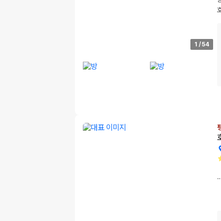
1
/
54