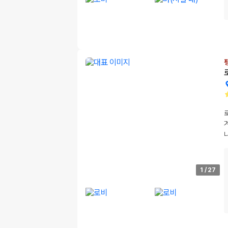
1
/
27