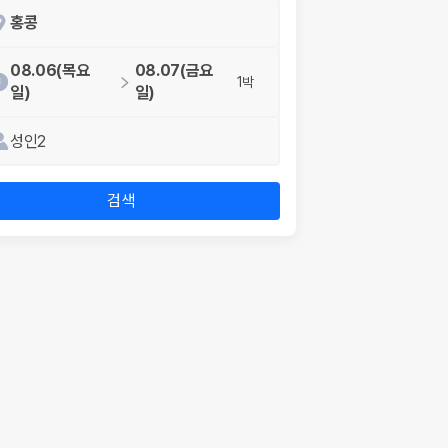
홍콩
08.06(목요
08.07(금요
1박
일)
일)
성인2
검색