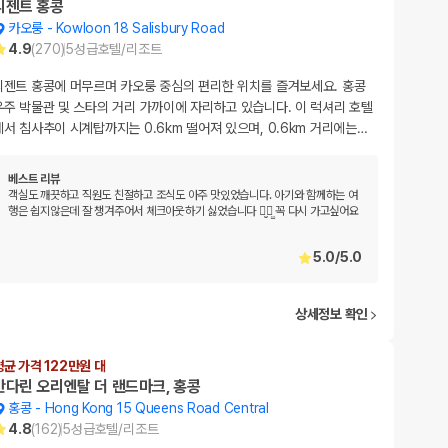
리젠트 홍콩
카오룽
-
Kowloon 18 Salisbury Road
4.9
(
270
)
5
성급
호텔/리조트
리젠트 홍콩에 머무르며 카오룽 중심의 편리한 위치를 즐겨보세요. 홍콩
우주 박물관 및 스타의 거리 가까이에 자리하고 있습니다. 이 럭셔리 호텔
에서 침사추이 시계탑까지는 0.6km 떨어져 있으며, 0.6km 거리에는
…
베스트 리뷰
객실도 깨끗하고 직원도 친절하고 조식도 아주 맛있었습니다. 아기와 함께하는 여
행은 쉽지않은데 잘 챙겨주어서 체크아웃하기 싫었습니다 ㅎ̤̮ㅎ̤̫ 꼭 다시 가고싶어요
5.0
/
5.0
상세정보 확인
평균 가격 122만원 대
만다린 오리엔탈 더 랜드마크, 홍콩
홍콩
-
Hong Kong 15 Queens Road Central
4.8
(
162
)
5
성급
호텔/리조트