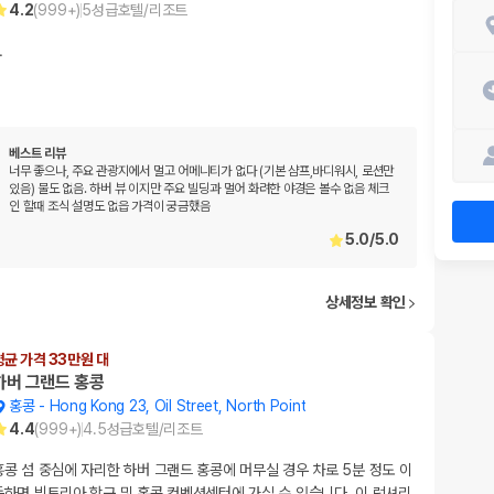
4.2
(
999+
)
5
성급
호텔/리조트
…
베스트 리뷰
너무 좋으나, 주요 관광지에서 멀고 어메니티가 없다 (기본 샴프,바디워시, 로션만
있음) 물도 없음. 하버 뷰 이지만 주요 빌딩과 멀어 화려한 야경은 볼수 없음 체크
인 할때 조식 설명도 없읍 가격이 궁금했음
5.0
/
5.0
상세정보 확인
평균 가격 33만원 대
하버 그랜드 홍콩
홍콩
-
Hong Kong 23, Oil Street, North Point
4.4
(
999+
)
4.5
성급
호텔/리조트
홍콩 섬 중심에 자리한 하버 그랜드 홍콩에 머무실 경우 차로 5분 정도 이
동하면 빅토리아 항구 및 홍콩 컨벤션센터에 가실 수 있습니다. 이 럭셔리