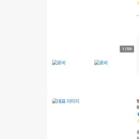
1
/
59