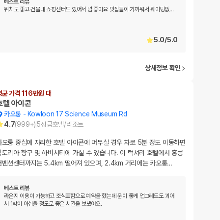
베스트 리뷰
위치도 좋고 건물내 쇼핑센터도 있어서 넘 좋아요 맛집들이 가까워서 웨이팅없
…
5.0
/
5.0
상세정보 확인
평균 가격 116만원 대
호텔 아이콘
카오룽
-
Kowloon 17 Science Museum Rd
4.7
(
999+
)
5
성급
호텔/리조트
카오룽 중심에 자리한 호텔 아이콘에 머무실 경우 차로 5분 정도 이동하면
빅토리아 항구 및 하버시티에 가실 수 있습니다. 이 럭셔리 호텔에서 홍콩
컨벤션센터까지는 5.4km 떨어져 있으며, 2.4km 거리에는 카오룽
…
베스트 리뷰
라운지 이용이 가능하고 조식포함으로 예약을 했는데 운이 좋게 업그레드도 괴어
서 1박이 아쉬울 정도로 좋은 시간을 보냈어요.