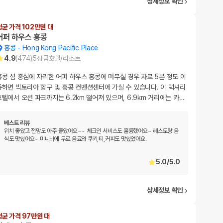
상세정보 확인
평균 가격 102만원 대
어퍼 하우스 홍콩
홍콩
-
Hong Kong Pacific Place
4.9
(
474
)
5
성급
호텔/리조트
홍콩 섬 중심에 자리한 어퍼 하우스 홍콩에 머무실 경우 차로 5분 정도 이
동하면 빅토리아 항구 및 홍콩 컨벤션센터에 가실 수 있습니다. 이 럭셔리
호텔에서 오션 파크까지는 6.2km 떨어져 있으며, 6.9km 거리에는 카
…
베스트 리뷰
위치 좋았고 전망도 아주 좋았어요~~ 체크인 서비스도 훌륭했어요~ 레스토랑 음
식도 맛있어요~ 미니바에 무료 음료와 쿠키,티,커피도 맛있었어요.
5.0
/
5.0
상세정보 확인
평균 가격 97만원 대