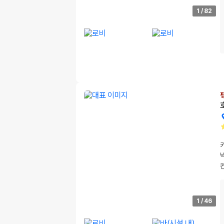
1
/
82
1
/
46