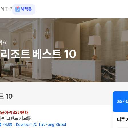
아 TIP
혜택존
어요
리조트 베스트 10
 10
3초 가입
평균 가격 33만원 대
하버 그랜드 카오룽
다른 
카오룽
-
Kowloon 20 Tak Fung Street