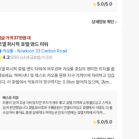
5.0
/
5.0
상세정보 확인
평균 가격 37만원 대
로열 퍼시픽 호텔 앤드 타워
카오룽
-
Kowloon 33 Canton Road
4.2
(
999+
)
4
성급
호텔/리조트
로열 퍼시픽 호텔 앤드 타워에 머무르며 카오룽 중심의 편리한 위치를 즐
겨보세요. 하버시티 및 웨스트 카오룽 문화 지구 가까이에 자리하고 있습
니다. 이 호텔에서 빅토리아 항구까지는 0.9km 떨어져 있으며, 2km
…
베스트 리뷰
외풍이 있어 조금 아쉬웠지만 위치가 매우 좋고 호텔 지하에 쇼핑몰도있고 스벅도
있어 편안했습니다.호텔로비층과 구룡공원이 연결되어있고 호텔에서 야경도 다 볼
수있어서 좋아요.홍콩 갈때마다 머무는곳인데 이번에는 호텔지하에서 마카
…
5.0
/
5.0