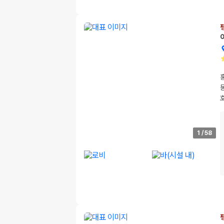
1
/
58