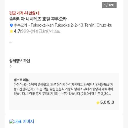
1
/
120
평균 가격 41만원 대
솔라리아 니시테츠 호텔 후쿠오카
후쿠오카
-
Fukuoka-ken Fukuoka 2-2-43 Tenjin, Chuo-ku
4.7
(
999+
)
4
성급
호텔/리조트
…
상세정보 확인
베스트 리뷰
아침식사는 상당히 훌륭했고, 일본 형식의 아기자기하고 깔끔한 서양식(샌드위치
등), 간결하면서도 모든 것을 갖춘 일본식 가정식 형태의 부페가 상당히 매력적이
었습니다. 가격도 크게 무리되지 않는 수준이었습니다.(26.04월 기준 3,30
…
5.0
/
5.0