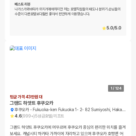
베스트 리뷰
나가스가와바타가 위치가애매하지만 저는 호텔직원들의 태도나 분위기.손님들의
수준이 다른호텔보다훨씬 좋아서 편안하게 이용했습니다.
5.0
/
5.0
1
/
124
평균 가격 43만원 대
그랜드 하얏트 후쿠오카
후쿠오카
-
Fukuoka-ken Fukuoka 1- 2- 82 Sumiyoshi, Hakata- Ku
4.6
(
999+
)
5
성급
호텔/리조트
그랜드 하얏트 후쿠오카에 머무르며 후쿠오카 중심의 편리한 위치를 즐겨
보세요. 캐널시티 하카타 가까이에 자리하고 있으며 후쿠오카 호빵맨 어