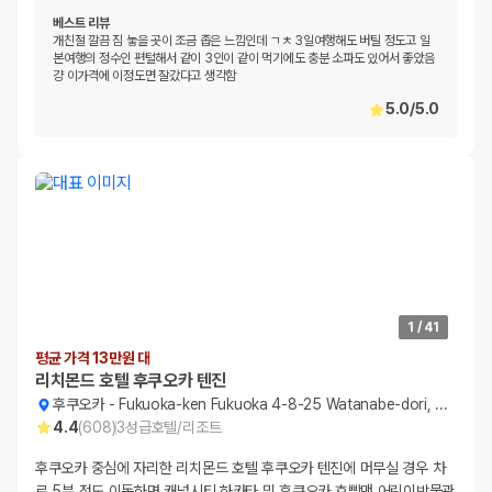
베스트 리뷰
개친절 깔끔 짐 놓을 곳이 조금 좁은 느낌인데 ㄱㅊ 3일여행해도 버틸 정도고 일
본여행의 정수인 편털해서 같이 3인이 같이 먹기에도 충분 소파도 있어서 좋았음
걍 이가격에 이정도면 잘갔다고 생각함
5.0
/
5.0
1
/
41
평균 가격 13만원 대
리치몬드 호텔 후쿠오카 텐진
후쿠오카
-
Fukuoka-ken Fukuoka 4-8-25 Watanabe-dori, Chuo-ku
4.4
(
608
)
3
성급
호텔/리조트
후쿠오카 중심에 자리한 리치몬드 호텔 후쿠오카 텐진에 머무실 경우 차
로 5분 정도 이동하면 캐널시티 하카타 및 후쿠오카 호빵맨 어린이박물관