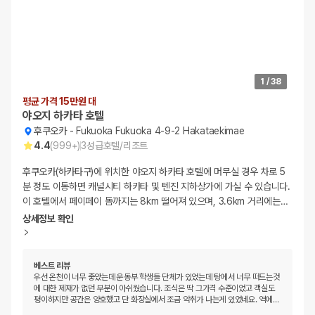
1
/
38
평균 가격 15만원 대
야오지 하카타 호텔
후쿠오카
-
Fukuoka Fukuoka 4-9-2 Hakataekimae
4.4
(
999+
)
3
성급
호텔/리조트
후쿠오카(하카타구)에 위치한 야오지 하카타 호텔에 머무실 경우 차로 5
분 정도 이동하면 캐널시티 하카타 및 텐진 지하상가에 가실 수 있습니다.
이 호텔에서 페이페이 돔까지는 8km 떨어져 있으며, 3.6km 거리에는
…
상세정보 확인
베스트 리뷰
우선 온천이 너무 좋았는데 운동부 학생들 단체가 있었는데 탕에서 너무 떠드는것
에 대한 제재가 없던 부분이 아쉬웠습니다. 조식은 딱 그가격 수준이었고 객실도
평이하지만 공간은 양호했고 단 화장실에서 조금 악취가 나는게 있었네요. 역에
…