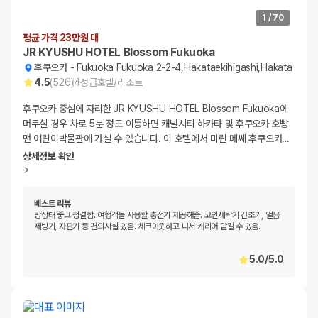
1
/
70
평균 가격 23만원 대
JR KYUSHU HOTEL Blossom Fukuoka
후쿠오카
-
Fukuoka Fukuoka 2-2-4,Hakataekihigashi,Hakata
4.5
(
526
)
4
성급
호텔/리조트
후쿠오카 중심에 자리한 JR KYUSHU HOTEL Blossom Fukuoka에
머무실 경우 차로 5분 정도 이동하면 캐널시티 하카타 및 후쿠오카 호빵
맨 어린이박물관에 가실 수 있습니다. 이 호텔에서 마린 메쎄 후쿠오카
…
상세정보 확인
베스트 리뷰
방상태 좋고 청결함. 여행객들 사용할 충전기 제공해줌. 코인세탁기 건조기, 얼음
제빙기, 자판기 등 편의시설 있음. 체크아웃하고 나서 캐리어 맡길 수 있음.
5.0
/
5.0