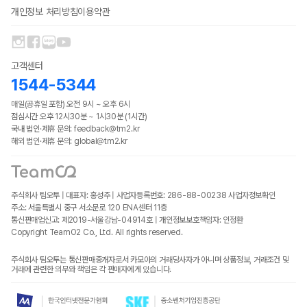
개인정보 처리방침
이용약관
고객센터
1544-5344
매일(공휴일 포함) 오전 9시 ~ 오후 6시
점심시간 오후 12시30분 ~ 1시30분 (1시간)
국내 법인·제휴 문의: feedback@tm2.kr
해외 법인·제휴 문의: global@tm2.kr
주식회사 팀오투 | 대표자: 홍성주 | 사업자등록번호: 286-88-00238
사업자정보확인
주소: 서울특별시 중구 서소문로 120 ENA센터 11층
통신판매업신고: 제2019-서울강남-04914호 | 개인정보보호책임자: 인정환
Copyright TeamO2 Co., Ltd. All rights reserved.
주식회사 팀오투는 통신판매중개자로서 카모아의 거래당사자가 아니며 상품정보, 거래조건 및
거래에 관련한 의무와 책임은 각 판매자에게 있습니다.