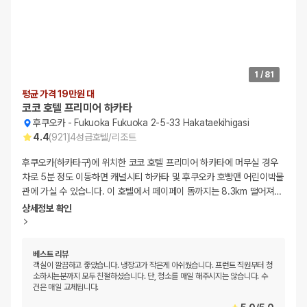
1
/
81
평균 가격 19만원 대
코코 호텔 프리미어 하카타
후쿠오카
-
Fukuoka Fukuoka 2-5-33 Hakataekihigasi
4.4
(
921
)
4
성급
호텔/리조트
후쿠오카(하카타구)에 위치한 코코 호텔 프리미어 하카타에 머무실 경우
차로 5분 정도 이동하면 캐널시티 하카타 및 후쿠오카 호빵맨 어린이박물
관에 가실 수 있습니다. 이 호텔에서 페이페이 돔까지는 8.3km 떨어져
…
상세정보 확인
베스트 리뷰
객실이 깔끔하고 좋았습니다. 냉장고가 작은게 아쉬웠습니다. 프런트 직원부터 청
소하시는분까지 모두 친절하셨습니다. 단, 청소를 매일 해주시지는 않습니다. 수
건은 매일 교체됩니다.