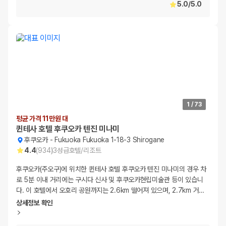
5.0
/
5.0
1
/
73
평균 가격 11만원 대
퀸테사 호텔 후쿠오카 텐진 미나미
후쿠오카
-
Fukuoka Fukuoka 1-18-3 Shirogane
4.4
(
934
)
3
성급
호텔/리조트
후쿠오카(주오구)에 위치한 퀸테사 호텔 후쿠오카 텐진 미나미의 경우 차
로 5분 이내 거리에는 구시다 신사 및 후쿠오카현립미술관 등이 있습니
다. 이 호텔에서 오호리 공원까지는 2.6km 떨어져 있으며, 2.7km 거
…
상세정보 확인