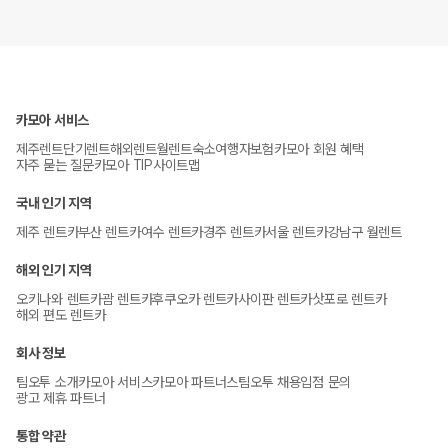
카모아 서비스
제주렌트
단기렌트
해외렌트
월렌트
숙소
여행자보험
카모아 회원 혜택
자주 묻는 질문
카모아 TIP
사이트맵
국내 인기 지역
제주 렌트카
부산 렌트카
여수 렌트카
경주 렌트카
서울 렌트카
강남구 월렌트
해외 인기 지역
오키나와 렌트카
괌 렌트카
후쿠오카 렌트카
사이판 렌트카
삿포로 렌트카
해외 편도 렌트카
회사 정보
팀오투 소개
카모아 서비스
카모아 파트너스
팀오투 채용
입점 문의
광고 제휴 파트너
통합 약관