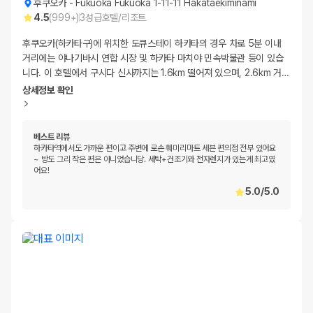
후쿠오카
-
Fukuoka Fukuoka 1-11-11 Hakataekiminami
4.5
(
999+
)
3
성급
호텔/리조트
후쿠오카(하카타구)에 위치한 도큐스테이 하카타의 경우 차로 5분 이내
거리에는 야나기바시 연합 시장 및 하카타 마치야 민속박물관 등이 있습
니다. 이 호텔에서 구시다 신사까지는 1.6km 떨어져 있으며, 2.6km 거
…
상세정보 확인
베스트 리뷰
하카타역에서도 가까운 편이고 주변에 로손 훼미리마트 세븐 편의점 전부 있어요
~ 방도 그리 작은 편은 아니었습니당. 세탁+건조기와 전자렌지가 있는게 최고였
어요!
5.0
/
5.0