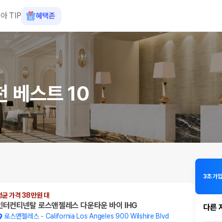
아 TIP
혜택존
천 베스트 10
3초 가입
평균 가격 38만원 대
인터컨티넨탈 로스앤젤레스 다운타운 바이 IHG
다른 
로스앤젤레스
-
California Los Angeles 900 Wilshire Blvd