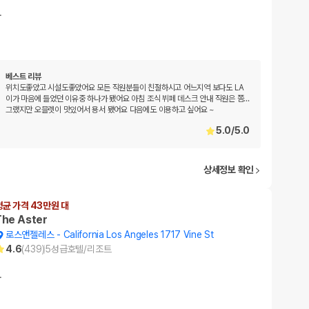
…
베스트 리뷰
위치도좋았고 시설도좋았어요 모든 직원분들이 친절하시고 어느지역 보다도 LA
이가 마음에 들었던 이유중 하나가 됐어요 아침 조식 뷔페 데스크 안내 직원은 쫌...
그랬지만 오믈렛이 맛있어서 용서 됐어요 다음에도 이용하고 싶어요 ~
5.0
/
5.0
상세정보 확인
평균 가격 43만원 대
The Aster
로스앤젤레스
-
California Los Angeles 1717 Vine St
4.6
(
439
)
5
성급
호텔/리조트
…