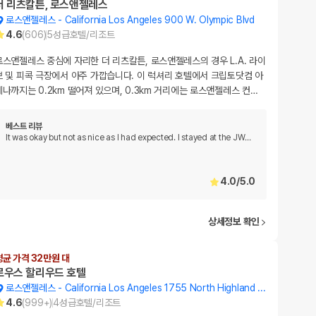
더 리츠칼튼, 로스앤젤레스
로스앤젤레스
-
California Los Angeles 900 W. Olympic Blvd
4.6
(
606
)
5
성급
호텔/리조트
로스앤젤레스 중심에 자리한 더 리츠칼튼, 로스앤젤레스의 경우 L.A. 라이
브 및 피콕 극장에서 아주 가깝습니다. 이 럭셔리 호텔에서 크립토닷컴 아
레나까지는 0.2km 떨어져 있으며, 0.3km 거리에는 로스앤젤레스 컨
…
베스트 리뷰
It was okay but not as nice as I had expected. I stayed at the JW
…
4.0
/
5.0
상세정보 확인
평균 가격 32만원 대
로우스 할리우드 호텔
로스앤젤레스
-
California Los Angeles 1755 North Highland Avenue
4.6
(
999+
)
4
성급
호텔/리조트