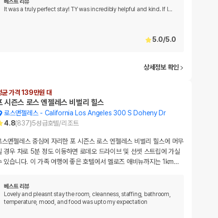
베스트 리뷰
It was a truly perfect stay! TY was incredibly helpful and kind. If I
…
5.0
/
5.0
상세정보 확인
평균 가격 139만원 대
포 시즌스 로스 엔젤레스 비벌리 힐스
로스앤젤레스
-
California Los Angeles 300 S Doheny Dr
4.8
(
837
)
5
성급
호텔/리조트
로스앤젤레스 중심에 자리한 포 시즌스 로스 엔젤레스 비벌리 힐스에 머무
실 경우 차로 5분 정도 이동하면 로데오 드라이브 및 선셋 스트립에 가실
수 있습니다. 이 가족 여행에 좋은 호텔에서 멜로즈 애비뉴까지는 1km
…
베스트 리뷰
Lovely and pleasnt stay the room, cleanness, staffing, bathroom,
temperature, mood, and food was upto my expectation