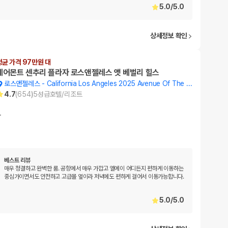
5.0
/
5.0
상세정보 확인
평균 가격 97만원 대
페어몬트 센추리 플라자 로스앤젤레스 앳 베벌리 힐스
로스앤젤레스
-
California Los Angeles 2025 Avenue Of The Stars
4.7
(
654
)
5
성급
호텔/리조트
…
베스트 리뷰
매우 청결하고 완벽한 룸. 공항에서 매우 가깝고 엘에이 어디든지 편하게 이동하는
중심가이면서도 안전하고 고급몰 옆이라 저녁에도 편하게 걸어서 이동가능합니다.
5.0
/
5.0