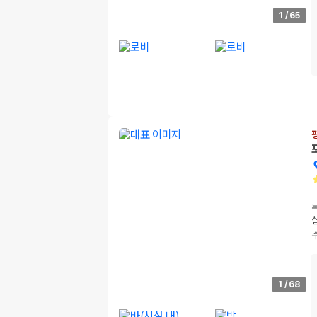
1
/
65
1
/
68