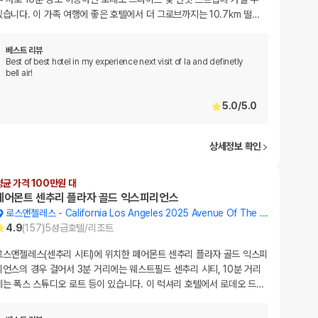
있습니다. 이 가족 여행에 좋은 호텔에서 더 그로브까지는 10.7km 떨
…
베스트 리뷰
Best of best hotel in my experience next visit of la and definetly
bell air!
5.0
/
5.0
상세정보 확인
평균 가격 100만원 대
페어몬트 센추리 플라자 골드 익스피리언스
로스앤젤레스
-
California Los Angeles 2025 Avenue Of The Stars
4.9
(
157
)
5
성급
호텔/리조트
로스앤젤레스(센추리 시티)에 위치한 페어몬트 센추리 플라자 골드 익스피
리언스의 경우 걸어서 3분 거리에는 웨스트필드 센추리 시티, 10분 거리
에는 폭스 스튜디오 로트 등이 있습니다. 이 럭셔리 호텔에서 로데오 드
…