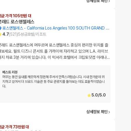
상세정보 확인
평균 가격 105만원 대
콘래드 로스앤젤레스
로스앤젤레스
-
California Los Angeles 100 SOUTH GRAND AVENUE
4.7
(
521
)
5
성급
호텔/리조트
콘래드 로스앤젤레스에 머무르며 로스앤젤레스 중심의 편리한 위치를 즐
겨보세요. 월트 디즈니 콘서트 홀 가까이에 자리하고 있으며 L.A. 라이브
까지 차로 3분 거리에 있습니다. 이 럭셔리 호텔에서 크립토닷컴 아레나
…
베스트 리뷰
머무는 동안 실내를 깨끗하게 정돈해 주셔서 만족스러웠습니다. 시내 한가운데 위
치하고 있어서 더 브로드 미술관 등 주요 관광지를 돌아보는 데도 효율적이었습니
다.
5.0
/
5.0
상세정보 확인
평균 가격 73만원 대