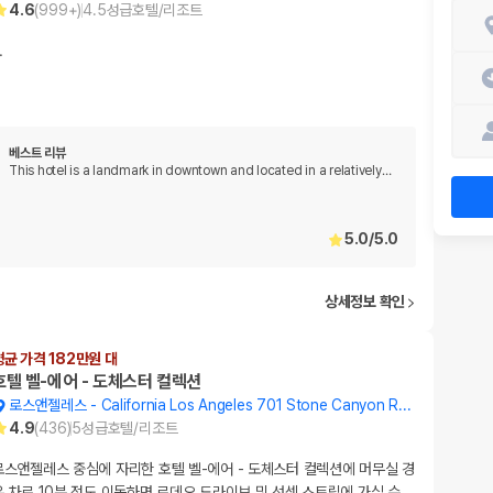
4.6
(
999+
)
4.5
성급
호텔/리조트
…
베스트 리뷰
This hotel is a landmark in downtown and located in a relatively
…
5.0
/
5.0
상세정보 확인
평균 가격 182만원 대
호텔 벨-에어 - 도체스터 컬렉션
로스앤젤레스
-
California Los Angeles 701 Stone Canyon Road
4.9
(
436
)
5
성급
호텔/리조트
로스앤젤레스 중심에 자리한 호텔 벨-에어 - 도체스터 컬렉션에 머무실 경
우 차로 10분 정도 이동하면 로데오 드라이브 및 선셋 스트립에 가실 수