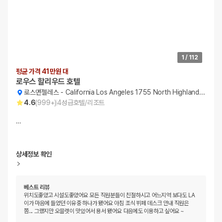
1
/
112
평균 가격 41만원 대
로우스 할리우드 호텔
로스앤젤레스
-
California Los Angeles 1755 North Highland Avenue
4.6
(
999+
)
4
성급
호텔/리조트
…
상세정보 확인
베스트 리뷰
위치도좋았고 시설도좋았어요 모든 직원분들이 친절하시고 어느지역 보다도 LA
이가 마음에 들었던 이유중 하나가 됐어요 아침 조식 뷔페 데스크 안내 직원은
쫌... 그랬지만 오믈렛이 맛있어서 용서 됐어요 다음에도 이용하고 싶어요 ~