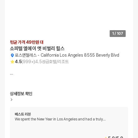
1
/
107
평균 가격 49만원 대
소피텔 엘에이 앳 비벌리 힐스
로스앤젤레스
-
California Los Angeles 8555 Beverly Blvd
4.5
(
999+
)
4.5
성급
호텔/리조트
…
상세정보 확인
베스트 리뷰
We spent the New Year in Los Angeles and had a truly
…