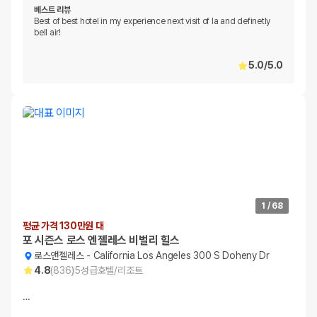
베스트 리뷰
Best of best hotel in my experience next visit of la and definetly
bell air!
5.0
/
5.0
1
/
68
평균 가격 130만원 대
포 시즌스 로스 엔젤레스 비벌리 힐스
로스앤젤레스
-
California Los Angeles 300 S Doheny Dr
4.8
(
836
)
5
성급
호텔/리조트
…