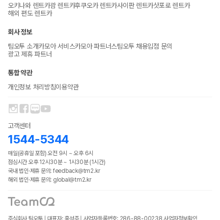
오키나와 렌트카
괌 렌트카
후쿠오카 렌트카
사이판 렌트카
삿포로 렌트카
해외 편도 렌트카
회사 정보
팀오투 소개
카모아 서비스
카모아 파트너스
팀오투 채용
입점 문의
광고 제휴 파트너
통합 약관
개인정보 처리방침
이용약관
고객센터
1544-5344
매일(공휴일 포함) 오전 9시 ~ 오후 6시
점심시간 오후 12시30분 ~ 1시30분 (1시간)
국내 법인·제휴 문의: feedback@tm2.kr
해외 법인·제휴 문의: global@tm2.kr
주식회사 팀오투 | 대표자: 홍성주 | 사업자등록번호: 286-88-00238
사업자정보확인