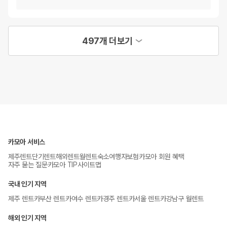
497개 더보기
카모아 서비스
제주렌트
단기렌트
해외렌트
월렌트
숙소
여행자보험
카모아 회원 혜택
자주 묻는 질문
카모아 TIP
사이트맵
국내 인기 지역
제주 렌트카
부산 렌트카
여수 렌트카
경주 렌트카
서울 렌트카
강남구 월렌트
해외 인기 지역