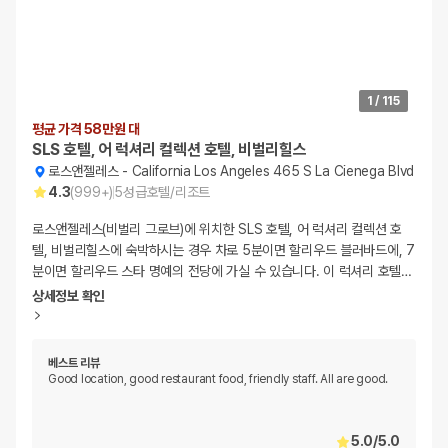
1
/
115
평균 가격 58만원 대
SLS 호텔, 어 럭셔리 컬렉션 호텔, 비벌리힐스
로스앤젤레스
-
California Los Angeles 465 S La Cienega Blvd
4.3
(
999+
)
5
성급
호텔/리조트
로스앤젤레스(비벌리 그로브)에 위치한 SLS 호텔, 어 럭셔리 컬렉션 호
텔, 비벌리힐스에 숙박하시는 경우 차로 5분이면 할리우드 블러바드에, 7
분이면 할리우드 스타 명예의 전당에 가실 수 있습니다. 이 럭셔리 호텔
…
상세정보 확인
베스트 리뷰
Good location, good restaurant food, friendly staff. All are good.
5.0
/
5.0