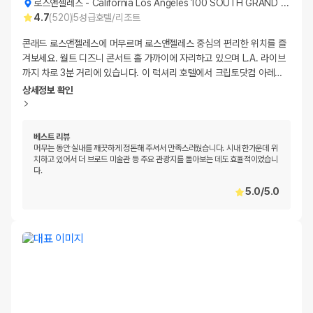
로스앤젤레스
-
California Los Angeles 100 SOUTH GRAND AVENUE
4.7
(
520
)
5
성급
호텔/리조트
콘래드 로스앤젤레스에 머무르며 로스앤젤레스 중심의 편리한 위치를 즐
겨보세요. 월트 디즈니 콘서트 홀 가까이에 자리하고 있으며 L.A. 라이브
까지 차로 3분 거리에 있습니다. 이 럭셔리 호텔에서 크립토닷컴 아레
…
상세정보 확인
베스트 리뷰
머무는 동안 실내를 깨끗하게 정돈해 주셔서 만족스러웠습니다. 시내 한가운데 위
치하고 있어서 더 브로드 미술관 등 주요 관광지를 돌아보는 데도 효율적이었습니
다.
5.0
/
5.0