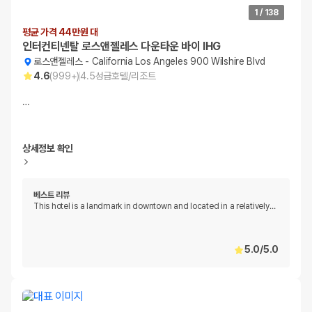
1
/
138
평균 가격 44만원 대
인터컨티넨탈 로스앤젤레스 다운타운 바이 IHG
로스앤젤레스
-
California Los Angeles 900 Wilshire Blvd
4.6
(
999+
)
4.5
성급
호텔/리조트
…
상세정보 확인
베스트 리뷰
This hotel is a landmark in downtown and located in a relatively
…
5.0
/
5.0