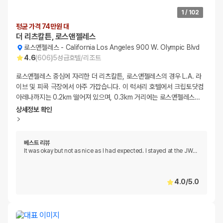
1
/
102
평균 가격 74만원 대
더 리츠칼튼, 로스앤젤레스
로스앤젤레스
-
California Los Angeles 900 W. Olympic Blvd
4.6
(
606
)
5
성급
호텔/리조트
로스앤젤레스 중심에 자리한 더 리츠칼튼, 로스앤젤레스의 경우 L.A. 라
이브 및 피콕 극장에서 아주 가깝습니다. 이 럭셔리 호텔에서 크립토닷컴
아레나까지는 0.2km 떨어져 있으며, 0.3km 거리에는 로스앤젤레스
…
상세정보 확인
베스트 리뷰
It was okay but not as nice as I had expected. I stayed at the JW
…
4.0
/
5.0