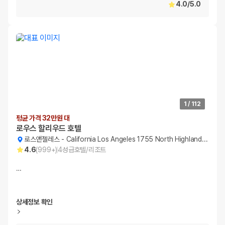
4.0
/
5.0
1
/
112
평균 가격 32만원 대
로우스 할리우드 호텔
로스앤젤레스
-
California Los Angeles 1755 North Highland Avenue
4.6
(
999+
)
4
성급
호텔/리조트
…
상세정보 확인