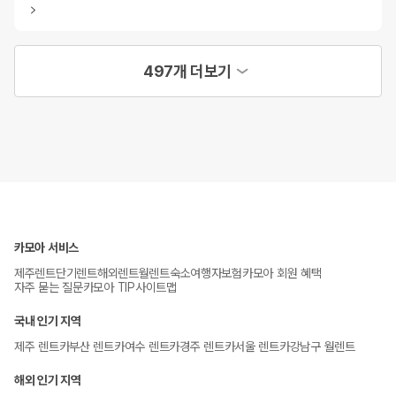
497개 더보기
카모아 서비스
제주렌트
단기렌트
해외렌트
월렌트
숙소
여행자보험
카모아 회원 혜택
자주 묻는 질문
카모아 TIP
사이트맵
국내 인기 지역
제주 렌트카
부산 렌트카
여수 렌트카
경주 렌트카
서울 렌트카
강남구 월렌트
해외 인기 지역