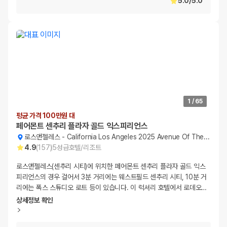
5.0
/
5.0
1
/
65
평균 가격 100만원 대
페어몬트 센추리 플라자 골드 익스피리언스
로스앤젤레스
-
California Los Angeles 2025 Avenue Of The Stars
4.9
(
157
)
5
성급
호텔/리조트
로스앤젤레스(센추리 시티)에 위치한 페어몬트 센추리 플라자 골드 익스
피리언스의 경우 걸어서 3분 거리에는 웨스트필드 센추리 시티, 10분 거
리에는 폭스 스튜디오 로트 등이 있습니다. 이 럭셔리 호텔에서 로데오
…
상세정보 확인