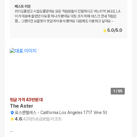
베스트 리뷰
위치도좋았고 시설도좋았어요 모든 직원분들이 친절하시고 어느지역 보다도 LA
이가 마음에 들었던 이유중 하나가 됐어요 아침 조식 뷔페 데스크 안내 직원은
쫌... 그랬지만 오믈렛이 맛있어서 용서 됐어요 다음에도 이용하고 싶어요 ~
5.0
/
5.0
1
/
95
평균 가격 43만원 대
The Aster
로스앤젤레스
-
California Los Angeles 1717 Vine St
4.6
(
439
)
5
성급
호텔/리조트
…