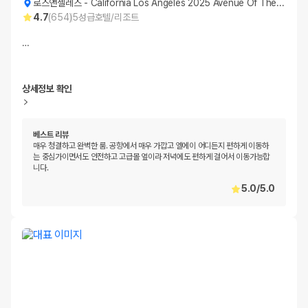
로스앤젤레스
-
California Los Angeles 2025 Avenue Of The Stars
4.7
(
654
)
5
성급
호텔/리조트
…
상세정보 확인
베스트 리뷰
매우 청결하고 완벽한 룸. 공항에서 매우 가깝고 엘에이 어디든지 편하게 이동하
는 중심가이면서도 안전하고 고급몰 옆이라 저녁에도 편하게 걸어서 이동가능합
니다.
5.0
/
5.0