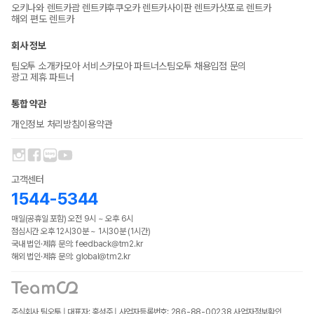
오키나와 렌트카
괌 렌트카
후쿠오카 렌트카
사이판 렌트카
삿포로 렌트카
해외 편도 렌트카
회사 정보
팀오투 소개
카모아 서비스
카모아 파트너스
팀오투 채용
입점 문의
광고 제휴 파트너
통합 약관
개인정보 처리방침
이용약관
고객센터
1544-5344
매일(공휴일 포함) 오전 9시 ~ 오후 6시
점심시간 오후 12시30분 ~ 1시30분 (1시간)
국내 법인·제휴 문의: feedback@tm2.kr
해외 법인·제휴 문의: global@tm2.kr
주식회사 팀오투 | 대표자: 홍성주 | 사업자등록번호: 286-88-00238
사업자정보확인