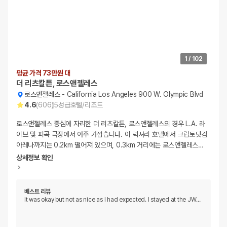
1
/
102
평균 가격 73만원 대
더 리츠칼튼, 로스앤젤레스
로스앤젤레스
-
California Los Angeles 900 W. Olympic Blvd
4.6
(
606
)
5
성급
호텔/리조트
로스앤젤레스 중심에 자리한 더 리츠칼튼, 로스앤젤레스의 경우 L.A. 라
이브 및 피콕 극장에서 아주 가깝습니다. 이 럭셔리 호텔에서 크립토닷컴
아레나까지는 0.2km 떨어져 있으며, 0.3km 거리에는 로스앤젤레스
…
상세정보 확인
베스트 리뷰
It was okay but not as nice as I had expected. I stayed at the JW
…