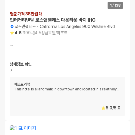
1
/
138
평균 가격 38만원 대
인터컨티넨탈 로스앤젤레스 다운타운 바이 IHG
로스앤젤레스
-
California Los Angeles 900 Wilshire Blvd
4.6
(
999+
)
4.5
성급
호텔/리조트
…
상세정보 확인
베스트 리뷰
This hotel is a landmark in downtown and located in a relatively
…
5.0
/
5.0