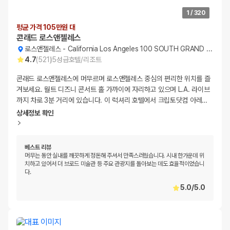
1
/
320
평균 가격 105만원 대
콘래드 로스앤젤레스
로스앤젤레스
-
California Los Angeles 100 SOUTH GRAND AVENUE
4.7
(
521
)
5
성급
호텔/리조트
콘래드 로스앤젤레스에 머무르며 로스앤젤레스 중심의 편리한 위치를 즐
겨보세요. 월트 디즈니 콘서트 홀 가까이에 자리하고 있으며 L.A. 라이브
까지 차로 3분 거리에 있습니다. 이 럭셔리 호텔에서 크립토닷컴 아레
…
상세정보 확인
베스트 리뷰
머무는 동안 실내를 깨끗하게 정돈해 주셔서 만족스러웠습니다. 시내 한가운데 위
치하고 있어서 더 브로드 미술관 등 주요 관광지를 돌아보는 데도 효율적이었습니
다.
5.0
/
5.0