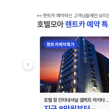
👀 렌트카 예약하신 고객님들께만 보이
호텔모아
렌트카 예약 
렌트카예약특가
호텔 윙 인터내셔널 셀렉트 하카타 
지금 8만원부터 ~