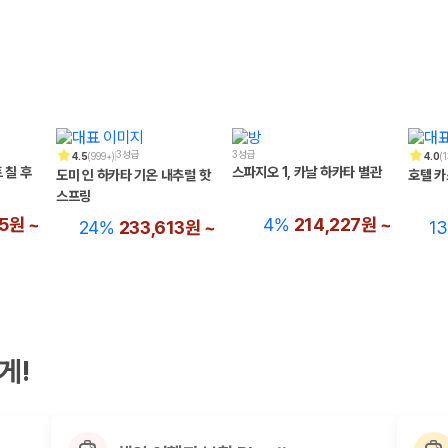
3
성급
3
성급
4.5
(
999+
)
4.0
(
 칠 후
스파지오 1, 카날 하카타 별관
도미 인 하카타 기온 내추럴 핫
호텔 카
스프링
15원 ~
4
%
214,227원 ~
24
%
233,613원 ~
13
게!