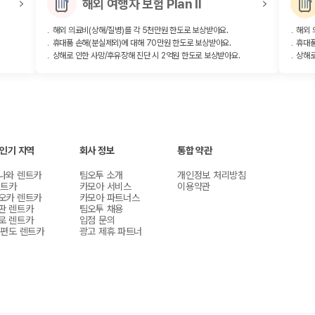
해외 여행자 보험 Plan Ⅱ
해외 의료비(상해/질병)를 각 5천만원 한도로 보상받아요.
해외 
휴대품 손해(분실제외)에 대해 70만원 한도로 보상받아요.
휴대품
상해로 인한 사망/후유장해 진단 시 2억원 한도로 보상받아요.
상해로
 인기 지역
회사 정보
통합 약관
나와 렌트카
팀오투 소개
개인정보 처리방침
렌트카
카모아 서비스
이용약관
오카 렌트카
카모아 파트너스
판 렌트카
팀오투 채용
로 렌트카
입점 문의
 편도 렌트카
광고 제휴 파트너