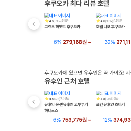
후쿠오카 최다 리뷰 호텔
5
성급
4.5
성급
4.6
(
999+
)
4.6
(
999+
)
그랜드 하얏트 후쿠오카
호텔 니코 후쿠오카
6
%
279,168원 ~
32
%
271,1
후쿠오카에 왔으면 유후인은 꼭 가야죠! 시
유후인 근처 호텔
3.5
성급
3
성급
4.4
(
525
)
4.8
(
138
)
유후인 온센 유후인 고투부키
료칸 유후인 츠바키
하나노쇼
6
%
753,775원 ~
12
%
374,93