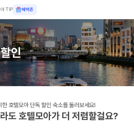
아 TIP
혜택존
 할인
한 호텔모아 단독 할인 숙소를 둘러보세요!
더라도 호텔모아가 더 저렴할걸요?