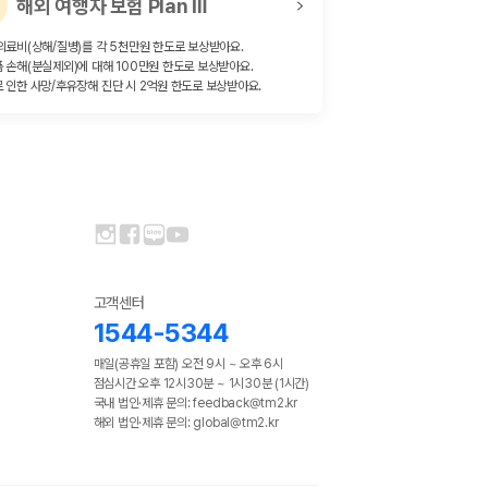
해외 여행자 보험 Plan Ⅲ
의료비(상해/질병)를 각 5천만원 한도로 보상받아요.
 손해(분실제외)에 대해 100만원 한도로 보상받아요.
 인한 사망/후유장해 진단 시 2억원 한도로 보상받아요.
고객센터
1544-5344
매일(공휴일 포함) 오전 9시 ~ 오후 6시
점심시간 오후 12시30분 ~ 1시30분 (1시간)
국내 법인·제휴 문의: feedback@tm2.kr
해외 법인·제휴 문의: global@tm2.kr