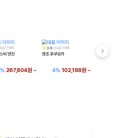
2.5
성급
2.5
성급
3
성급
135
)
3.9
(
234
)
4.5
(
999+
)
스비 덴진
엔조 후쿠오카
델 스타일 후쿠오카 - 니
스 바이 다이와 로이넷 호
%
267,804원 ~
4
%
102,188원 ~
23
%
163,526