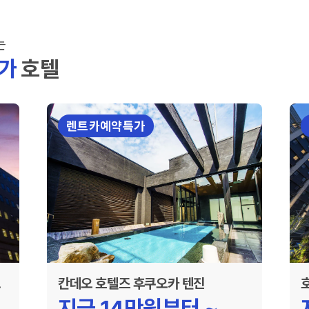
는
특가
호텔
렌트카예약특가
에키마에
칸데오 호텔즈 후쿠오카 텐진
지금 14만원부터 ~