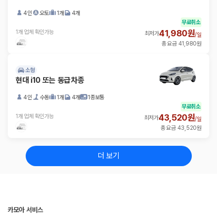
4인
오토
1개
4개
무료취소
41,980원
1개 업체 확인가능
최저가
/
일
총 요금 41,980원
소형
현대 i10 또는 동급차종
4인
수동
1개
4개
1종보통
무료취소
43,520원
1개 업체 확인가능
최저가
/
일
총 요금 43,520원
더 보기
카모아 서비스