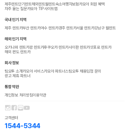
제주렌트
단기렌트
해외렌트
월렌트
숙소
여행자보험
카모아 회원 혜택
자주 묻는 질문
카모아 TIP
사이트맵
국내 인기 지역
제주 렌트카
부산 렌트카
여수 렌트카
경주 렌트카
서울 렌트카
강남구 월렌트
해외 인기 지역
오키나와 렌트카
괌 렌트카
후쿠오카 렌트카
사이판 렌트카
삿포로 렌트카
해외 편도 렌트카
회사 정보
팀오투 소개
카모아 서비스
카모아 파트너스
팀오투 채용
입점 문의
광고 제휴 파트너
통합 약관
개인정보 처리방침
이용약관
고객센터
1544-5344