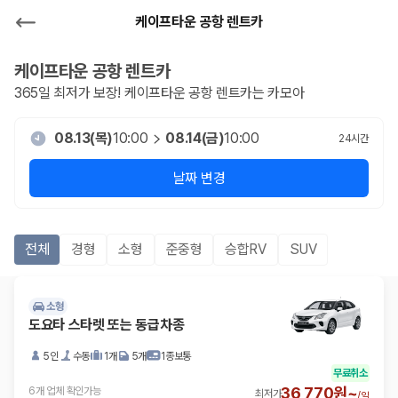
케이프타운 공항 렌트카
케이프타운 공항
렌트카
365일 최저가 보장!
케이프타운 공항
렌트카는 카모아
08.13(목)
10:00
08.14(금)
10:00
24
시간
날짜 변경
전체
경형
소형
준중형
승합RV
SUV
소형
도요타 스타렛 또는 동급차종
5인
수동
1개
5개
1종보통
무료취소
36,770원~
6개 업체 확인가능
최저가
/
일