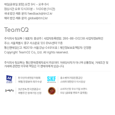
매일(공휴일 포함) 오전 9시 ~ 오후 6시
점심시간 오후 12시30분 ~ 1시30분 (1시간)
국내 법인·제휴 문의: feedback@tm2.kr
해외 법인·제휴 문의: global@tm2.kr
주식회사 팀오투 | 대표자: 홍성주 | 사업자등록번호: 286-88-00238
사업자정보확인
주소: 서울특별시 중구 서소문로 120 ENA센터 11층
통신판매업신고: 제2019-서울강남-04914호 | 개인정보보호책임자: 인정환
Copyright TeamO2 Co., Ltd. All rights reserved.
주식회사 팀오투는 통신판매중개자로서 카모아의 거래당사자가 아니며 상품정보, 거래조건 및
거래에 관련한 의무와 책임은 각 판매자에게 있습니다.