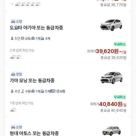
총 요금 36,770원
소형
도요타 아기아 또는 동급차종
5인
오토
1개
4개
무료취소
39,620원~
2개 업체 확인가능
최저가
/
일
총 요금 39,620원
경형
기아 모닝 또는 동급차종
4인
수동
1개
5개
1종보통
무료취소
40,840원
1개 업체 확인가능
최저가
/
일
총 요금 40,840원
소형
현대 아토스 또는 동급차종