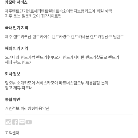
카모아 서비스
제주렌트
단기렌트
해외렌트
월렌트
숙소
여행자보험
카모아 회원 혜택
자주 묻는 질문
카모아 TIP
사이트맵
국내 인기 지역
제주 렌트카
부산 렌트카
여수 렌트카
경주 렌트카
서울 렌트카
강남구 월렌트
해외 인기 지역
오키나와 렌트카
괌 렌트카
후쿠오카 렌트카
사이판 렌트카
삿포로 렌트카
해외 편도 렌트카
회사 정보
팀오투 소개
카모아 서비스
카모아 파트너스
팀오투 채용
입점 문의
광고 제휴 파트너
통합 약관
개인정보 처리방침
이용약관
고객센터