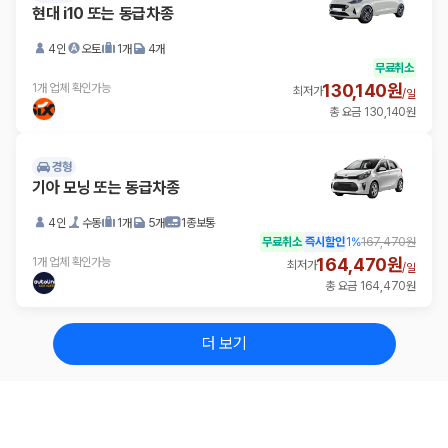
현대 i10 또는 동급차종
4인
오토
1개
4개
무료취소
130,140원
1개 업체 확인가능
최저가
/
일
총 요금 130,140원
경형
기아 모닝 또는 동급차종
4인
수동
1개
5개
1종보통
무료취소
즉시할인
1
%
167,470원
164,470원
1개 업체 확인가능
최저가
/
일
총 요금 164,470원
더 보기