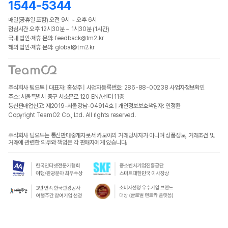
1544-5344
매일(공휴일 포함) 오전 9시 ~ 오후 6시
점심시간 오후 12시30분 ~ 1시30분 (1시간)
국내 법인·제휴 문의: feedback@tm2.kr
해외 법인·제휴 문의: global@tm2.kr
주식회사 팀오투 | 대표자: 홍성주 | 사업자등록번호: 286-88-00238
사업자정보확인
주소: 서울특별시 중구 서소문로 120 ENA센터 11층
통신판매업신고: 제2019-서울강남-04914호 | 개인정보보호책임자: 인정환
Copyright TeamO2 Co., Ltd. All rights reserved.
주식회사 팀오투는 통신판매중개자로서 카모아의 거래당사자가 아니며 상품정보, 거래조건 및
거래에 관련한 의무와 책임은 각 판매자에게 있습니다.