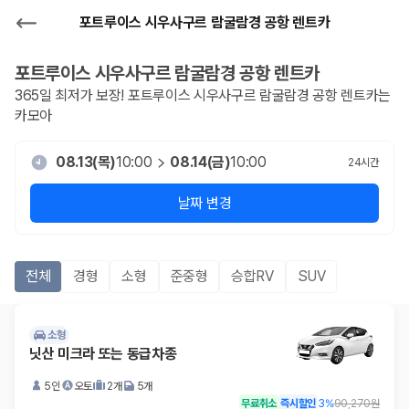
포트루이스 시우사구르 람굴람경 공항 렌트카
포트루이스 시우사구르 람굴람경 공항
렌트카
365일 최저가 보장!
포트루이스 시우사구르 람굴람경 공항
렌트카는
카모아
08.13(목)
10:00
08.14(금)
10:00
24
시간
날짜 변경
전체
경형
소형
준중형
승합RV
SUV
소형
닛산 미크라 또는 동급차종
5인
오토
2개
5개
무료취소
즉시할인
3
%
90,270원