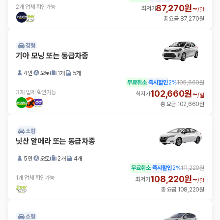
87,270원~
2개 업체 확인가능
최저가
/
일
총 요금 87,270원
경형
기아 모닝 또는 동급차종
4인
오토
1개
5개
무료취소
즉시할인
2
%
105,660원
102,660원~
3개 업체 확인가능
최저가
/
일
총 요금 102,660원
소형
닛산 알메라 또는 동급차종
5인
오토
2개
4개
무료취소
즉시할인
2
%
111,220원
108,220원~
1개 업체 확인가능
최저가
/
일
총 요금 108,220원
소형