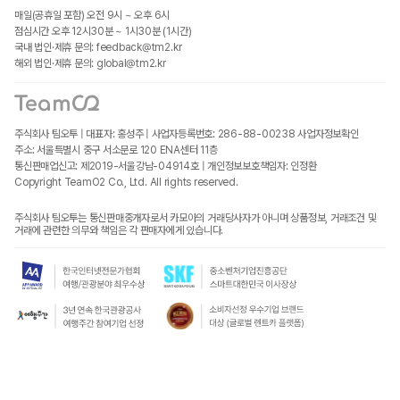
매일(공휴일 포함) 오전 9시 ~ 오후 6시
점심시간 오후 12시30분 ~ 1시30분 (1시간)
국내 법인·제휴 문의: feedback@tm2.kr
해외 법인·제휴 문의: global@tm2.kr
주식회사 팀오투 | 대표자: 홍성주 | 사업자등록번호: 286-88-00238
사업자정보확인
주소: 서울특별시 중구 서소문로 120 ENA센터 11층
통신판매업신고: 제2019-서울강남-04914호 | 개인정보보호책임자: 인정환
Copyright TeamO2 Co., Ltd. All rights reserved.
주식회사 팀오투는 통신판매중개자로서 카모아의 거래당사자가 아니며 상품정보, 거래조건 및
거래에 관련한 의무와 책임은 각 판매자에게 있습니다.