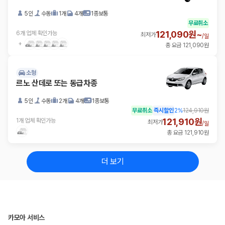
5인
수동
1개
4개
1종보통
무료취소
121,090원~
6개 업체 확인가능
최저가
/
일
총 요금 121,090원
소형
르노 산데로 또는 동급차종
5인
수동
2개
4개
1종보통
무료취소
즉시할인
2
%
124,910원
121,910원
1개 업체 확인가능
최저가
/
일
총 요금 121,910원
더 보기
카모아 서비스