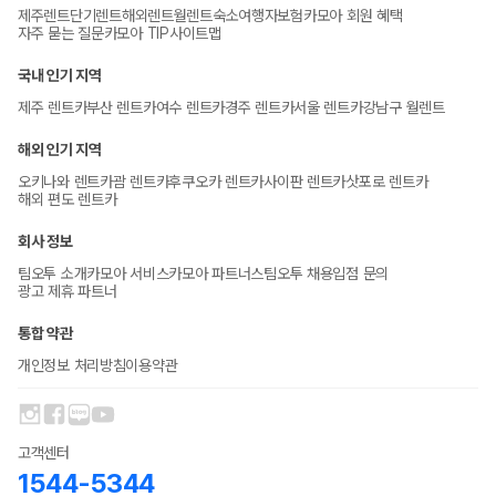
제주렌트
단기렌트
해외렌트
월렌트
숙소
여행자보험
카모아 회원 혜택
자주 묻는 질문
카모아 TIP
사이트맵
국내 인기 지역
제주 렌트카
부산 렌트카
여수 렌트카
경주 렌트카
서울 렌트카
강남구 월렌트
해외 인기 지역
오키나와 렌트카
괌 렌트카
후쿠오카 렌트카
사이판 렌트카
삿포로 렌트카
해외 편도 렌트카
회사 정보
팀오투 소개
카모아 서비스
카모아 파트너스
팀오투 채용
입점 문의
광고 제휴 파트너
통합 약관
개인정보 처리방침
이용약관
고객센터
1544-5344