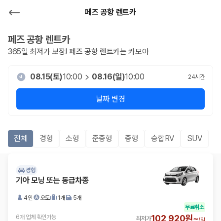
페즈 공항 렌트카
페즈 공항
렌트카
365일 최저가 보장!
페즈 공항
렌트카는 카모아
08.15(토)
10:00
08.16(일)
10:00
24
시간
날짜 변경
전체
경형
소형
준중형
중형
승합RV
SUV
경형
기아 모닝 또는 동급차종
4인
오토
1개
5개
무료취소
102,920원~
6개 업체 확인가능
최저가
/
일