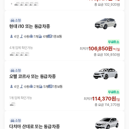
총 요금 102,920원
소형
현대 i10 또는 동급차종
4인
수동
1개
4개
1종보통
무료취소
106,850원~
4개 업체 확인가능
최저가
/
일
총 요금 106,850원
소형
오펠 코르사 또는 동급차종
4인
수동
2개
5개
1종보통
무료취소
114,370원
1개 업체 확인가능
최저가
/
일
총 요금 114,370원
소형
다치아 산데로 또는 동급차종