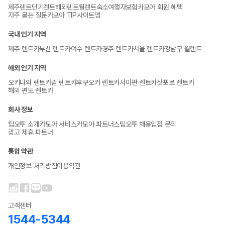
제주렌트
단기렌트
해외렌트
월렌트
숙소
여행자보험
카모아 회원 혜택
자주 묻는 질문
카모아 TIP
사이트맵
국내 인기 지역
제주 렌트카
부산 렌트카
여수 렌트카
경주 렌트카
서울 렌트카
강남구 월렌트
해외 인기 지역
오키나와 렌트카
괌 렌트카
후쿠오카 렌트카
사이판 렌트카
삿포로 렌트카
해외 편도 렌트카
회사 정보
팀오투 소개
카모아 서비스
카모아 파트너스
팀오투 채용
입점 문의
광고 제휴 파트너
통합 약관
개인정보 처리방침
이용약관
고객센터
1544-5344