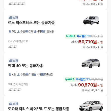
총 요금 80,710원
소형
르노 익스프레스 또는 동급차종
5인
수동
2개
4개
1종보통
무료취소
즉시할인
3
%
83,710원
80,710원~
2개 업체 확인가능
최저가
/
일
총 요금 80,710원
소형
현대 i10 또는 동급차종
4인
수동
1개
4개
1종보통
무료취소
즉시할인
3
%
93,870원
90,870원~
3개 업체 확인가능
최저가
/
일
총 요금 90,870원
소형
도요타 야리스 하이브리드 또는 동급차종