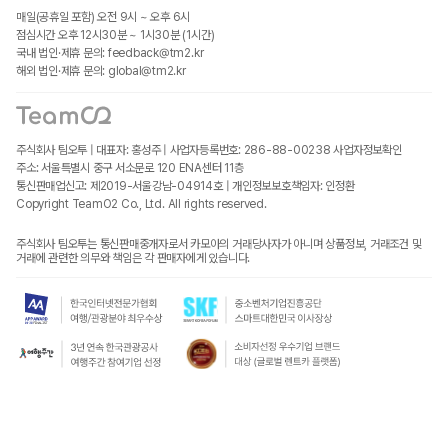
매일(공휴일 포함) 오전 9시 ~ 오후 6시
점심시간 오후 12시30분 ~ 1시30분 (1시간)
국내 법인·제휴 문의: feedback@tm2.kr
해외 법인·제휴 문의: global@tm2.kr
주식회사 팀오투 | 대표자: 홍성주 | 사업자등록번호: 286-88-00238
사업자정보확인
주소: 서울특별시 중구 서소문로 120 ENA센터 11층
통신판매업신고: 제2019-서울강남-04914호 | 개인정보보호책임자: 인정환
Copyright TeamO2 Co., Ltd. All rights reserved.
주식회사 팀오투는 통신판매중개자로서 카모아의 거래당사자가 아니며 상품정보, 거래조건 및
거래에 관련한 의무와 책임은 각 판매자에게 있습니다.