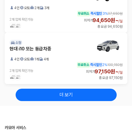
4인
오토
2개
3개
무료취소
즉시할인
3
%
97,650원
94,650원~
2개 업체 확인가능
최저가
/
일
총 요금 94,650원
소형
현대 i10 또는 동급차종
4인
오토
1개
4개
무료취소
즉시할인
2
%
100,150원
97,150원~
2개 업체 확인가능
최저가
/
일
총 요금 97,150원
더 보기
카모아 서비스