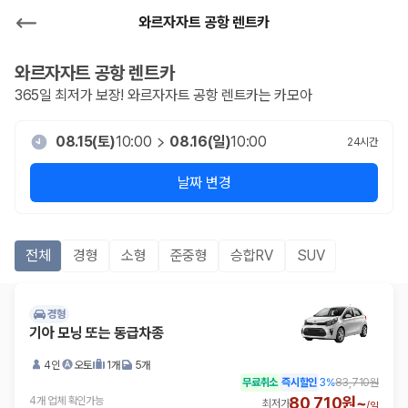
와르자자트 공항 렌트카
와르자자트 공항
렌트카
365일 최저가 보장!
와르자자트 공항
렌트카는 카모아
08.15(토)
10:00
08.16(일)
10:00
24
시간
날짜 변경
전체
경형
소형
준중형
승합RV
SUV
경형
기아 모닝 또는 동급차종
4인
오토
1개
5개
무료취소
즉시할인
3
%
83,710원
80,710원~
4개 업체 확인가능
최저가
/
일