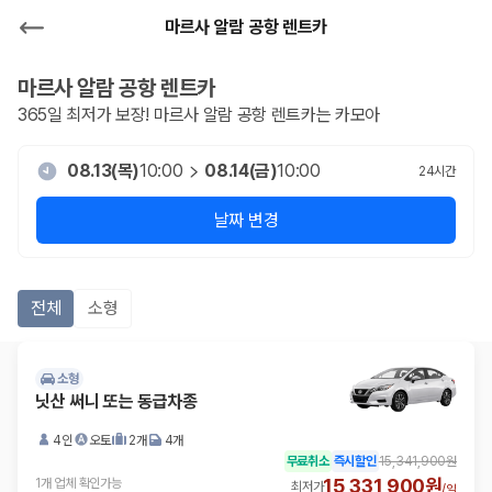
마르사 알람 공항 렌트카
마르사 알람 공항
렌트카
365일 최저가 보장!
마르사 알람 공항
렌트카는 카모아
08.13(목)
10:00
08.14(금)
10:00
24
시간
날짜 변경
전체
소형
소형
닛산 써니 또는 동급차종
4인
오토
2개
4개
무료취소
즉시할인
15,341,900원
15,331,900원
1개 업체 확인가능
최저가
/
일