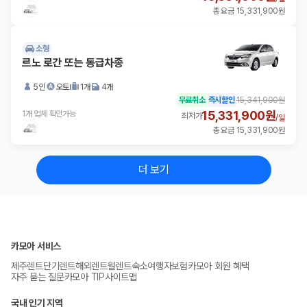
총 요금 15,331,900원
소형
르노 로간 또는 동급차종
5인
오토
1개
4개
무료취소
즉시할인
15,341,900원
15,331,900원
1개 업체 확인가능
최저가
/
일
총 요금 15,331,900원
더 보기
카모아 서비스
제주렌트
단기렌트
해외렌트
월렌트
숙소
여행자보험
카모아 회원 혜택
자주 묻는 질문
카모아 TIP
사이트맵
국내 인기 지역