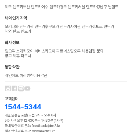
제주 렌트카
부산 렌트카
여수 렌트카
경주 렌트카
서울 렌트카
강남구 월렌트
해외 인기 지역
오키나와 렌트카
괌 렌트카
후쿠오카 렌트카
사이판 렌트카
삿포로 렌트카
해외 편도 렌트카
회사 정보
팀오투 소개
카모아 서비스
카모아 파트너스
팀오투 채용
입점 문의
광고 제휴 파트너
통합 약관
개인정보 처리방침
이용약관
고객센터
1544-5344
매일(공휴일 포함) 오전 9시 ~ 오후 6시
점심시간 오후 12시30분 ~ 1시30분 (1시간)
국내 법인·제휴 문의: feedback@tm2.kr
해외 법인·제휴 문의: global@tm2.kr