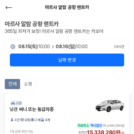
마르사 알람 공항 렌트카
마르사 알람 공항
렌트카
365일 최저가 보장!
마르사 알람 공항
렌트카는 카모아
08.15(토)
10:00
08.16(일)
10:00
24
시간
날짜 변경
전체
소형
소형
닛산 써니 또는 동급차종
4인
오토
2개
4개
무료취소
즉시할인
15,348,280원
15,338,280원
1개 업체 확인가능
최저가
/
일