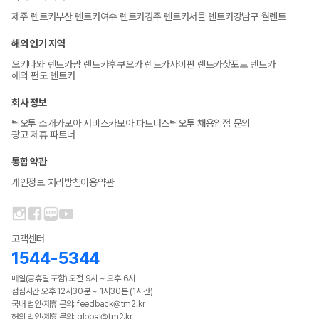
제주 렌트카
부산 렌트카
여수 렌트카
경주 렌트카
서울 렌트카
강남구 월렌트
해외 인기 지역
오키나와 렌트카
괌 렌트카
후쿠오카 렌트카
사이판 렌트카
삿포로 렌트카
해외 편도 렌트카
회사 정보
팀오투 소개
카모아 서비스
카모아 파트너스
팀오투 채용
입점 문의
광고 제휴 파트너
통합 약관
개인정보 처리방침
이용약관
고객센터
1544-5344
매일(공휴일 포함) 오전 9시 ~ 오후 6시
점심시간 오후 12시30분 ~ 1시30분 (1시간)
국내 법인·제휴 문의: feedback@tm2.kr
해외 법인·제휴 문의: global@tm2.kr