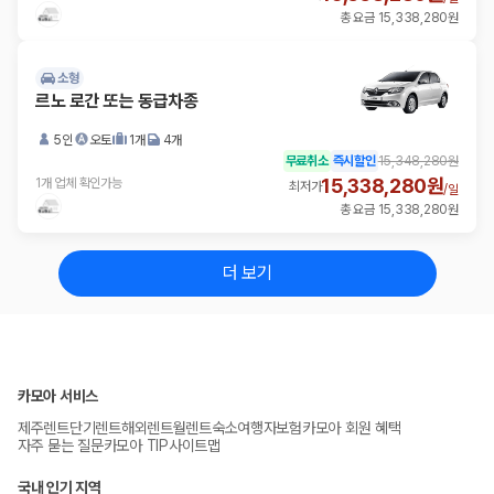
총 요금 15,338,280원
소형
르노 로간 또는 동급차종
5인
오토
1개
4개
무료취소
즉시할인
15,348,280원
15,338,280원
1개 업체 확인가능
최저가
/
일
총 요금 15,338,280원
더 보기
카모아 서비스
제주렌트
단기렌트
해외렌트
월렌트
숙소
여행자보험
카모아 회원 혜택
자주 묻는 질문
카모아 TIP
사이트맵
국내 인기 지역