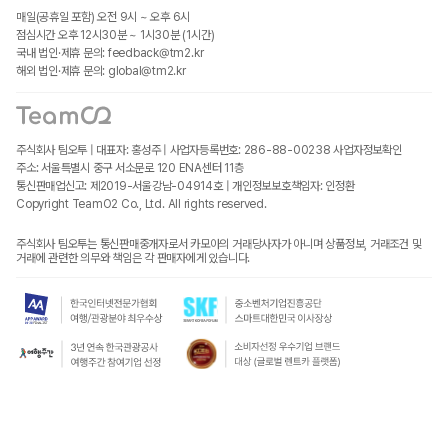
매일(공휴일 포함) 오전 9시 ~ 오후 6시
점심시간 오후 12시30분 ~ 1시30분 (1시간)
국내 법인·제휴 문의: feedback@tm2.kr
해외 법인·제휴 문의: global@tm2.kr
주식회사 팀오투 | 대표자: 홍성주 | 사업자등록번호: 286-88-00238
사업자정보확인
주소: 서울특별시 중구 서소문로 120 ENA센터 11층
통신판매업신고: 제2019-서울강남-04914호 | 개인정보보호책임자: 인정환
Copyright TeamO2 Co., Ltd. All rights reserved.
주식회사 팀오투는 통신판매중개자로서 카모아의 거래당사자가 아니며 상품정보, 거래조건 및
거래에 관련한 의무와 책임은 각 판매자에게 있습니다.