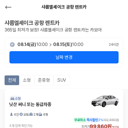
샤름엘셰이크 공항 렌트카
샤름엘셰이크 공항
렌트카
365일 최저가 보장!
샤름엘셰이크 공항
렌트카는 카모아
08.14(금)
10:00
08.15(토)
10:00
24
시간
날짜 변경
전체
소형
준중형
SUV
소형
닛산 써니 또는 동급차종
4인
오토
2개
4개
무료취소
즉시할인
2
%
102,860원
99,860원~
4개 업체 확인가능
최저가
/
일