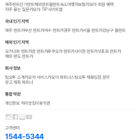
제주렌트
단기렌트
해외렌트
월렌트
숙소
여행자보험
카모아 회원 혜택
자주 묻는 질문
카모아 TIP
사이트맵
국내 인기 지역
제주 렌트카
부산 렌트카
여수 렌트카
경주 렌트카
서울 렌트카
강남구 월렌트
해외 인기 지역
오키나와 렌트카
괌 렌트카
후쿠오카 렌트카
사이판 렌트카
삿포로 렌트카
해외 편도 렌트카
회사 정보
팀오투 소개
카모아 서비스
카모아 파트너스
팀오투 채용
입점 문의
광고 제휴 파트너
통합 약관
개인정보 처리방침
이용약관
고객센터
1544-5344