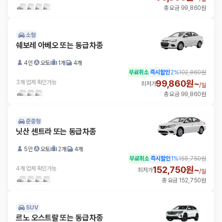
총 요금 99,860원
소형
쉐보레 아베오 또는 동급차종
4인
오토
1개
4개
무료취소
즉시할인
2
%
102,860원
99,860원~
3개 업체 확인가능
최저가
/
일
총 요금 99,860원
준중형
닛산 센트라 또는 동급차종
5인
오토
2개
4개
무료취소
즉시할인
1
%
155,750원
152,750원~
4개 업체 확인가능
최저가
/
일
총 요금 152,750원
SUV
르노 오스트랄 또는 동급차종