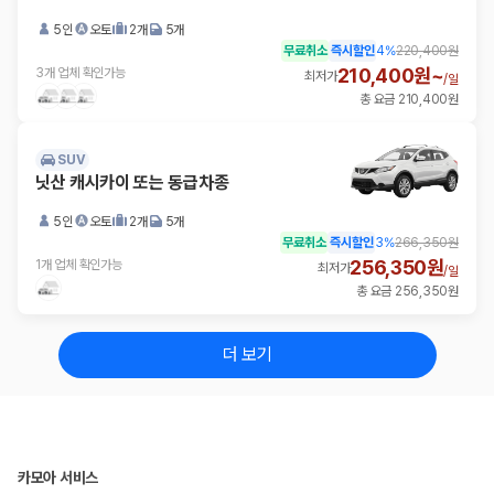
5인
오토
2개
5개
무료취소
즉시할인
4
%
220,400원
210,400원~
3개 업체 확인가능
최저가
/
일
총 요금 210,400원
SUV
닛산 캐시카이 또는 동급차종
5인
오토
2개
5개
무료취소
즉시할인
3
%
266,350원
256,350원
1개 업체 확인가능
최저가
/
일
총 요금 256,350원
더 보기
카모아 서비스