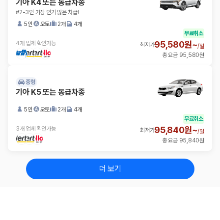
기아 K4 또는 동급차종
#2-3인 가장 인기 많은 차급!
5인
오토
2개
4개
무료취소
95,580원~
4개 업체 확인가능
최저가
/
일
총 요금 95,580원
중형
기아 K5 또는 동급차종
5인
오토
2개
4개
무료취소
95,840원~
3개 업체 확인가능
최저가
/
일
총 요금 95,840원
더 보기