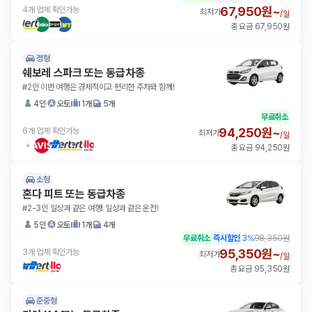
67,950원~
4개 업체 확인가능
최저가
/
일
총 요금 67,950원
경형
쉐보레 스파크 또는 동급차종
#2인 이번 여행은 경제적이고 편리한 주차와 함께!
4인
오토
1개
5개
무료취소
94,250원~
6개 업체 확인가능
최저가
/
일
총 요금 94,250원
소형
혼다 피트 또는 동급차종
#2-3인 일상과 같은 여행! 일상과 같은 운전!
5인
오토
1개
4개
무료취소
즉시할인
3
%
98,350원
95,350원~
3개 업체 확인가능
최저가
/
일
총 요금 95,350원
준중형