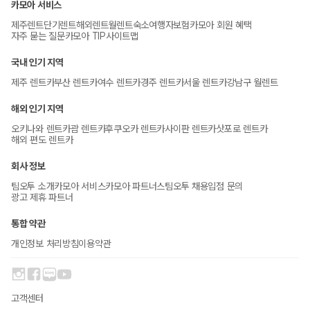
카모아 서비스
제주렌트
단기렌트
해외렌트
월렌트
숙소
여행자보험
카모아 회원 혜택
자주 묻는 질문
카모아 TIP
사이트맵
국내 인기 지역
제주 렌트카
부산 렌트카
여수 렌트카
경주 렌트카
서울 렌트카
강남구 월렌트
해외 인기 지역
오키나와 렌트카
괌 렌트카
후쿠오카 렌트카
사이판 렌트카
삿포로 렌트카
해외 편도 렌트카
회사 정보
팀오투 소개
카모아 서비스
카모아 파트너스
팀오투 채용
입점 문의
광고 제휴 파트너
통합 약관
개인정보 처리방침
이용약관
고객센터