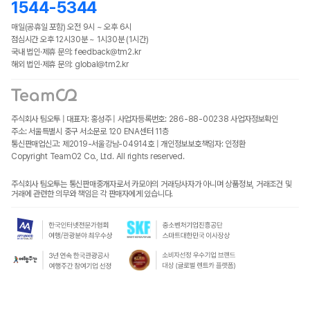
1544-5344
매일(공휴일 포함) 오전 9시 ~ 오후 6시
점심시간 오후 12시30분 ~ 1시30분 (1시간)
국내 법인·제휴 문의: feedback@tm2.kr
해외 법인·제휴 문의: global@tm2.kr
주식회사 팀오투 | 대표자: 홍성주 | 사업자등록번호: 286-88-00238
사업자정보확인
주소: 서울특별시 중구 서소문로 120 ENA센터 11층
통신판매업신고: 제2019-서울강남-04914호 | 개인정보보호책임자: 인정환
Copyright TeamO2 Co., Ltd. All rights reserved.
주식회사 팀오투는 통신판매중개자로서 카모아의 거래당사자가 아니며 상품정보, 거래조건 및
거래에 관련한 의무와 책임은 각 판매자에게 있습니다.