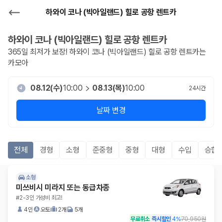
하와이 코나 (빅아일랜드) 힐로 공항 렌트카
하와이 코나 (빅아일랜드) 힐로 공항
렌트카
365일 최저가 보장!
하와이 코나 (빅아일랜드) 힐로 공항
렌트카는
카모아
08.12(수)
10:00
08.13(목)
10:00
24
시간
날짜 변경
전체
경형
소형
준중형
중형
대형
수입
승합R
소형
미쓰비시 미라지 또는 동급차종
#2-3인 가성비 최고!
4인
오토
2개
5개
무료취소
즉시할인
4
%
70,950원