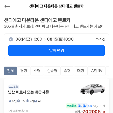
샌디에고 다운타운 샌디에고 렌트카
샌디에고 다운타운 샌디에고
렌트카
365일 최저가 보장!
샌디에고 다운타운 샌디에고
렌트카는 카모아
08.14(금)
10:00
08.15(토)
10:00
24
시간
날짜 변경
전체
경형
소형
준중형
중형
대형
승합RV
S
소형
닛산 베르사 또는 동급차종
5인
오토
2개
4개
무료취소
즉시할인
4
%
73,200원
70,200원
1개 업체 확인가능
최저가
/
일