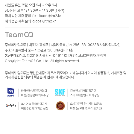
매일(공휴일 포함) 오전 9시 ~ 오후 6시
점심시간 오후 12시30분 ~ 1시30분 (1시간)
국내 법인·제휴 문의: feedback@tm2.kr
해외 법인·제휴 문의: global@tm2.kr
주식회사 팀오투 | 대표자: 홍성주 | 사업자등록번호: 286-88-00238
사업자정보확인
주소: 서울특별시 중구 서소문로 120 ENA센터 11층
통신판매업신고: 제2019-서울강남-04914호 | 개인정보보호책임자: 인정환
Copyright TeamO2 Co., Ltd. All rights reserved.
주식회사 팀오투는 통신판매중개자로서 카모아의 거래당사자가 아니며 상품정보, 거래조건 및
거래에 관련한 의무와 책임은 각 판매자에게 있습니다.