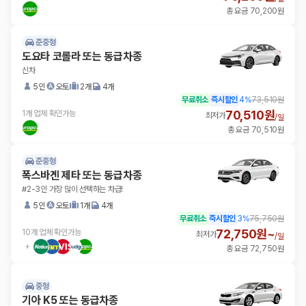
총 요금 70,200원
준중형
도요타 코롤라 또는 동급차종
신차
5인
오토
2개
4개
무료취소
즉시할인
4
%
73,510원
70,510원
1개 업체 확인가능
최저가
/
일
총 요금 70,510원
준중형
폭스바겐 제타 또는 동급차종
#2-3인 가장 많이 선택하는 차급!
5인
오토
1개
4개
무료취소
즉시할인
3
%
75,750원
72,750원~
10개 업체 확인가능
최저가
/
일
총 요금 72,750원
중형
기아 K5 또는 동급차종