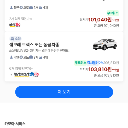
5인
오토
2개
4개
무료취소
101,040원~
2개 업체 확인가능
최저가
/
일
총 요금 101,040원
소형
쉐보레 트랙스 또는 동급차종
#소형SUV #2-3인 차는 넓은데 운전은 편해요!
4인
오토
2개
4개
무료취소
즉시할인
2
%
106,810원
103,810원~
6개 업체 확인가능
최저가
/
일
총 요금 103,810원
더 보기
카모아 서비스