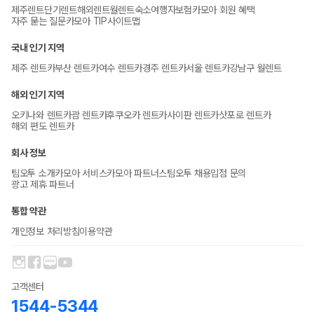
제주렌트
단기렌트
해외렌트
월렌트
숙소
여행자보험
카모아 회원 혜택
자주 묻는 질문
카모아 TIP
사이트맵
국내 인기 지역
제주 렌트카
부산 렌트카
여수 렌트카
경주 렌트카
서울 렌트카
강남구 월렌트
해외 인기 지역
오키나와 렌트카
괌 렌트카
후쿠오카 렌트카
사이판 렌트카
삿포로 렌트카
해외 편도 렌트카
회사 정보
팀오투 소개
카모아 서비스
카모아 파트너스
팀오투 채용
입점 문의
광고 제휴 파트너
통합 약관
개인정보 처리방침
이용약관
고객센터
1544-5344