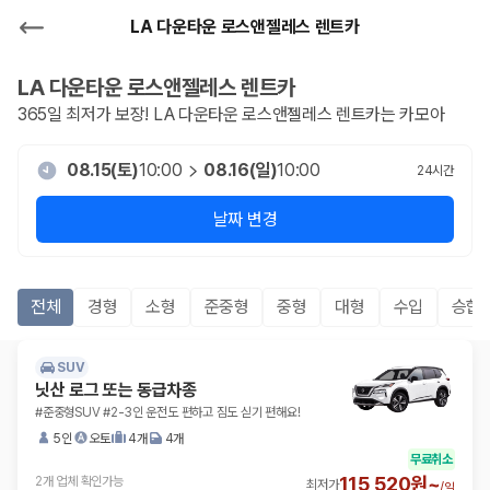
LA 다운타운 로스앤젤레스 렌트카
LA 다운타운 로스앤젤레스
렌트카
365일 최저가 보장!
LA 다운타운 로스앤젤레스
렌트카는 카모아
08.15(토)
10:00
08.16(일)
10:00
24
시간
날짜 변경
전체
경형
소형
준중형
중형
대형
수입
승합R
SUV
닛산 로그 또는 동급차종
#준중형SUV #2-3인 운전도 편하고 짐도 싣기 편해요!
5인
오토
4개
4개
무료취소
115,520원~
2개 업체 확인가능
최저가
/
일