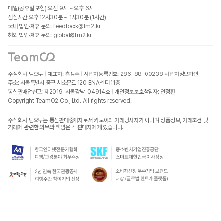
매일(공휴일 포함) 오전 9시 ~ 오후 6시
점심시간 오후 12시30분 ~ 1시30분 (1시간)
국내 법인·제휴 문의: feedback@tm2.kr
해외 법인·제휴 문의: global@tm2.kr
주식회사 팀오투 | 대표자: 홍성주 | 사업자등록번호: 286-88-00238
사업자정보확인
주소: 서울특별시 중구 서소문로 120 ENA센터 11층
통신판매업신고: 제2019-서울강남-04914호 | 개인정보보호책임자: 인정환
Copyright TeamO2 Co., Ltd. All rights reserved.
주식회사 팀오투는 통신판매중개자로서 카모아의 거래당사자가 아니며 상품정보, 거래조건 및
거래에 관련한 의무와 책임은 각 판매자에게 있습니다.