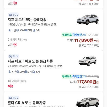
총 요금 115,520원
SUV
지프 체로키 또는 동급차종
#중형SUV #4인가족 안정적이고 편안한 운전!
5인
오토
3개
5개
무료취소
즉시할인
2
%
120,890원
117,890원~
2개 업체 확인가능
최저가
/
일
총 요금 117,890원
SUV
지프 패트리어트 또는 동급차종
#준중형SUV #3인 넉넉한 트렁크와 함께하는 여행!
5인
오토
2개
5개
무료취소
즉시할인
2
%
120,890원
117,890원
1개 업체 확인가능
최저가
/
일
총 요금 117,890원
SUV
혼다 CR-V 또는 동급차종