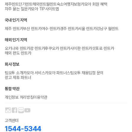
제주렌트
단기렌트
해외렌트
월렌트
숙소
여행자보험
카모아 회원 혜택
자주 묻는 질문
카모아 TIP
사이트맵
국내 인기 지역
제주 렌트카
부산 렌트카
여수 렌트카
경주 렌트카
서울 렌트카
강남구 월렌트
해외 인기 지역
오키나와 렌트카
괌 렌트카
후쿠오카 렌트카
사이판 렌트카
삿포로 렌트카
해외 편도 렌트카
회사 정보
팀오투 소개
카모아 서비스
카모아 파트너스
팀오투 채용
입점 문의
광고 제휴 파트너
통합 약관
개인정보 처리방침
이용약관
고객센터
1544-5344