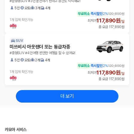
#준중형SUV #3인 운전하기 편하고 공간도 넉넉해요!
5인
오토
3개
4개
무료취소
즉시할인
2
%
120,890원
117,890원
1개 업체 확인가능
최저가
/
일
총 요금 117,890원
SUV
미쓰비시 아웃랜더 또는 동급차종
#중형SUV #4인여행 편안한 여행을 할 수 있어요!
5인
오토
2개
4개
무료취소
즉시할인
2
%
120,890원
117,890원
1개 업체 확인가능
최저가
/
일
총 요금 117,890원
더 보기
카모아 서비스